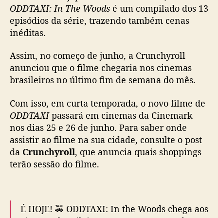
a
ODDTAXI: In The Woods
é um compilado dos 13
,
episódios da série, trazendo também cenas
O
inéditas.
D
D
Assim, no começo de junho, a Crunchyroll
T
anunciou que o filme chegaria nos cinemas
A
brasileiros no último fim de semana do mês.
X
I
Com isso, em curta temporada, o novo filme de
:
I
ODDTAXI
passará em cinemas da Cinemark
n
nos dias 25 e 26 de junho. Para saber onde
T
assistir ao filme na sua cidade, consulte o post
h
da
Crunchyroll
, que anuncia quais shoppings
e
terão sessão do filme.
W
o
o
d
É HOJE! 🚕 ODDTAXI: In the Woods chega aos
s