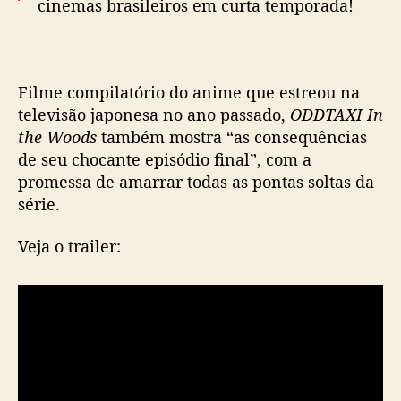
cinemas brasileiros em curta temporada!
e
s
t
🎫 Garanta já o seu ingresso:
r
https://t.co/AB407Jd7y1
e
Filme compilatório do anime que estreou na
pic.twitter.com/gNTogAANdO
i
televisão japonesa no ano passado,
ODDTAXI In
a
— Crunchyroll_PT 🚕 Assista #ODDTAXI no
the Woods
também mostra “as consequências
n
cinema! (@Crunchyroll_PT)
June 25, 2022
de seu chocante episódio final”, com a
o
promessa de amarrar todas as pontas soltas da
s
c
série.
i
n
Veja o trailer:
e
m
a
s
b
r
a
s