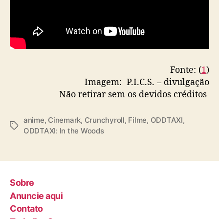
i
l
e
i
r
o
Fonte: (
1
)
s
Imagem: P.I.C.S. – divulgação
Não retirar sem os devidos créditos
anime
,
Cinemark
,
Crunchyroll
,
Filme
,
ODDTAXI
,
T
ODDTAXI: In the Woods
a
g
s
Sobre
Anuncie aqui
Contato