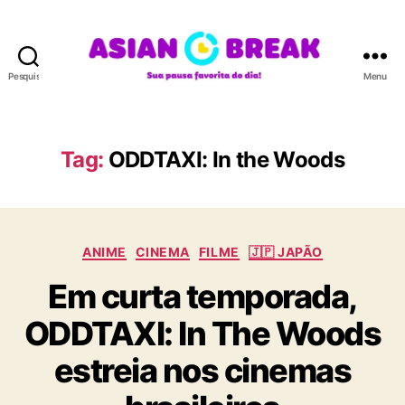
Pesquisar
Menu
A
S
I
A
Tag:
ODDTAXI: In the Woods
N
B
R
E
C
A
ANIME
CINEMA
FILME
🇯🇵 JAPÃO
a
K
Em curta temporada,
t
e
ODDTAXI: In The Woods
g
o
estreia nos cinemas
r
i