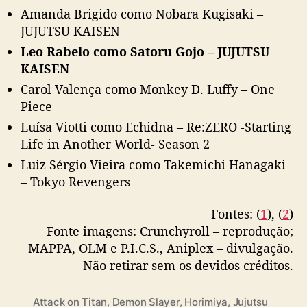
Amanda Brigido como Nobara Kugisaki –
JUJUTSU KAISEN
Leo Rabelo como Satoru Gojo – JUJUTSU
KAISEN
Carol Valença como Monkey D. Luffy – One
Piece
Luísa Viotti como Echidna – Re:ZERO -Starting
Life in Another World- Season 2
Luiz Sérgio Vieira como Takemichi Hanagaki
– Tokyo Revengers
Fontes: (
1
), (
2
)
Fonte imagens: Crunchyroll – reprodução;
MAPPA, OLM e P.I.C.S., Aniplex – divulgação.
Não retirar sem os devidos créditos.
Attack on Titan
,
Demon Slayer
,
Horimiya
,
Jujutsu