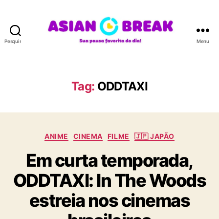
Pesquisar
Menu
A
S
I
A
Tag:
ODDTAXI
N
B
R
E
C
A
ANIME
CINEMA
FILME
🇯🇵 JAPÃO
a
K
Em curta temporada,
t
e
ODDTAXI: In The Woods
g
o
estreia nos cinemas
r
i