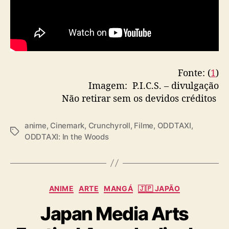
i
l
e
i
r
o
Fonte: (
1
)
s
Imagem: P.I.C.S. – divulgação
Não retirar sem os devidos créditos
anime
,
Cinemark
,
Crunchyroll
,
Filme
,
ODDTAXI
,
T
ODDTAXI: In the Woods
a
g
s
C
ANIME
ARTE
MANGÁ
🇯🇵 JAPÃO
a
Japan Media Arts
t
e