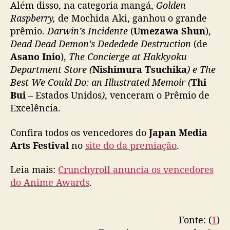
Além disso, na categoria mangá,
Golden
l
g
Raspberry,
de Mochida Aki, ganhou o grande
a
prêmio.
Darwin’s Incidente
(
Umezawa Shun
),
v
Dead Dead Demon’s Dededede Destruction
(de
e
Asano Inio
),
The Concierge at Hakkyoku
n
Department Store (
Nishimura Tsuchika
) e The
c
Best We Could Do: an Illustrated Memoir (
Thi
e
Bui
– Estados Unidos
)
, venceram o Prêmio de
d
o
Excelência.
r
e
Confira todos os vencedores do
Japan Media
s
Arts Festival
no
site do da premiação
.
Leia mais:
Crunchyroll anuncia os vencedores
do Anime Awards
.
Fonte: (
1
)