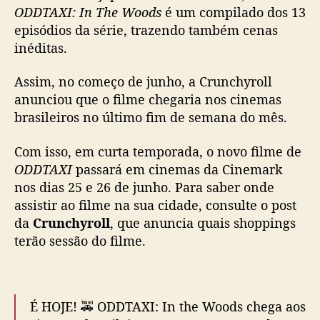
a
ODDTAXI: In The Woods
é um compilado dos 13
,
episódios da série, trazendo também cenas
O
inéditas.
D
D
Assim, no começo de junho, a Crunchyroll
T
anunciou que o filme chegaria nos cinemas
A
brasileiros no último fim de semana do mês.
X
I
Com isso, em curta temporada, o novo filme de
:
I
ODDTAXI
passará em cinemas da Cinemark
n
nos dias 25 e 26 de junho. Para saber onde
T
assistir ao filme na sua cidade, consulte o post
h
da
Crunchyroll
, que anuncia quais shoppings
e
terão sessão do filme.
W
o
o
d
É HOJE! 🚕 ODDTAXI: In the Woods chega aos
s