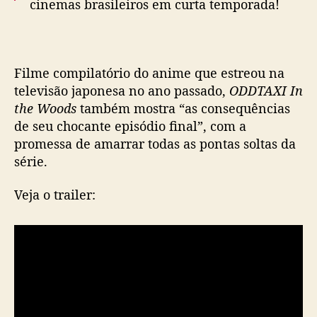
cinemas brasileiros em curta temporada!
e
s
t
🎫 Garanta já o seu ingresso:
r
https://t.co/AB407Jd7y1
e
Filme compilatório do anime que estreou na
pic.twitter.com/gNTogAANdO
i
televisão japonesa no ano passado,
ODDTAXI In
a
— Crunchyroll_PT 🚕 Assista #ODDTAXI no
the Woods
também mostra “as consequências
n
cinema! (@Crunchyroll_PT)
June 25, 2022
de seu chocante episódio final”, com a
o
promessa de amarrar todas as pontas soltas da
s
c
série.
i
n
Veja o trailer:
e
m
a
s
b
r
a
s