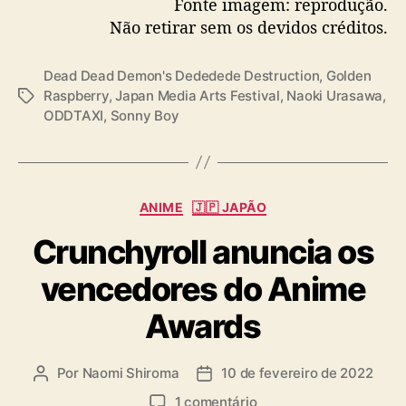
Fonte imagem: reprodução.
Não retirar sem os devidos créditos.
Dead Dead Demon's Dededede Destruction
,
Golden
Raspberry
,
Japan Media Arts Festival
,
Naoki Urasawa
,
T
ODDTAXI
,
Sonny Boy
a
g
s
C
ANIME
🇯🇵 JAPÃO
a
Crunchyroll anuncia os
t
e
vencedores do Anime
g
o
Awards
r
i
a
Por
Naomi Shiroma
10 de fevereiro de 2022
A
D
s
u
a
e
1 comentário