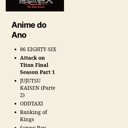
a
r
d
s
Anime do
Ano
86 EIGHTY-SIX
Attack on
Titan Final
Season Part 1
JUJUTSU
KAISEN (Parte
2)
ODDTAXI
Ranking of
Kings
Sonny Boy