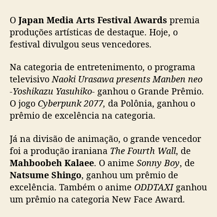
s
O
Japan Media Arts Festival Awards
premia
F
e
produções artísticas de destaque. Hoje, o
s
festival divulgou seus vencedores.
t
i
Na categoria de entretenimento, o programa
v
televisivo
Naoki Urasawa presents Manben neo
a
-Yoshikazu Yasuhiko-
ganhou o Grande Prêmio.
l
O jogo
Cyberpunk 2077,
da Polônia, ganhou o
prêmio de excelência na categoria.
A
w
a
Já na divisão de animação, o grande vencedor
r
foi a produção iraniana
The Fourth Wall
, de
d
Mahboobeh Kalaee
. O anime
Sonny Boy
, de
s
Natsume Shingo
, ganhou um prêmio de
d
excelência. Também o anime
ODDTAXI
ganhou
i
um prêmio na categoria New Face Award.
v
u