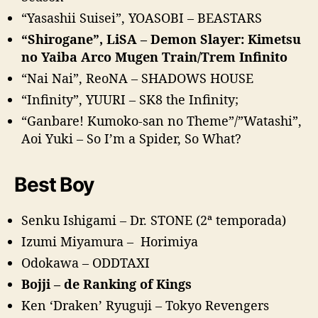
“Yasashii Suisei”, YOASOBI – BEASTARS
“Shirogane”, LiSA – Demon Slayer: Kimetsu
no Yaiba Arco Mugen Train/Trem Infinito
“Nai Nai”, ReoNA – SHADOWS HOUSE
“Infinity”, YUURI – SK8 the Infinity;
“Ganbare! Kumoko-san no Theme”/”Watashi”,
Aoi Yuki – So I’m a Spider, So What?
Best Boy
Senku Ishigami – Dr. STONE (2ª temporada)
Izumi Miyamura – Horimiya
Odokawa – ODDTAXI
Bojji – de Ranking of Kings
Ken ‘Draken’ Ryuguji – Tokyo Revengers