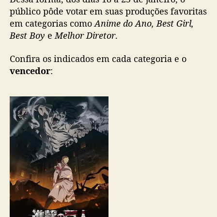
s
público pôde votar em suas produções favoritas
v
em categorias como
Anime do Ano, Best Girl,
e
Best Boy
e
Melhor Diretor
.
n
c
Confira os indicados em cada categoria e o
e
d
vencedor
:
o
r
e
s
d
o
A
n
i
m
e
A
w