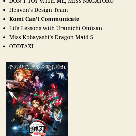
DON’T TOY WITH ME, MISS NAGATORO
Heaven’s Design Team
Komi Can’t Communicate
Life Lessons with Uramichi Oniisan
Miss Kobayashi’s Dragon Maid S
ODDTAXI