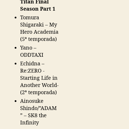
Titan Final
Season Part 1
Tomura
Shigaraki – My
Hero Academia
(5ª temporada)
Yano –
ODDTAXI
Echidna –
Re:ZERO -
Starting Life in
Another World-
(2ª temporada)
Ainosuke
Shindo/”ADAM
” – SK8 the
Infinity