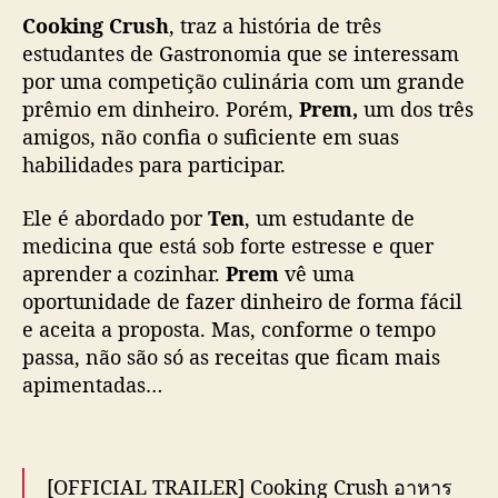
m
Cooking Crush
, traz a história de três
O
estudantes de Gastronomia que se interessam
f
por uma competição culinária com um grande
f
prêmio em dinheiro. Porém,
Prem,
um dos três
G
amigos, não confia o suficiente em suas
u
habilidades para participar.
n
,
j
Ele é abordado por
Ten
, um estudante de
á
medicina que está sob forte estresse e quer
e
aprender a cozinhar.
Prem
vê uma
s
oportunidade de fazer dinheiro de forma fácil
t
e aceita a proposta. Mas, conforme o tempo
á
passa, não são só as receitas que ficam mais
d
apimentadas…
i
s
p
o
n
[OFFICIAL TRAILER] Cooking Crush อาหาร