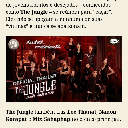
de jovens bonitos e desejados – conhecidos
v
como
The Jungle
– se reúnem para “caçar”.
o
d
Eles não se apegam a nenhuma de suas
r
“vítimas” e nunca se apaixonam.
a
m
a
d
a
G
M
M
T
V
c
o
m
The Jungle
também traz
Lee Thanat
,
Nanon
K
Korapat
e
Mix Sahaphap
no elenco principal.
r
i