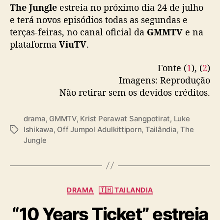
s
The Jungle
estreia no próximo dia 24 de julho
t
e terá novos episódios todas as segundas e
P
terças-feiras, no canal oficial da
GMMTV
e na
e
plataforma
ViuTV
.
r
a
Fonte (
1
), (
2
)
w
Imagens: Reprodução
a
Não retirar sem os devidos créditos.
t
,
L
drama
,
GMMTV
,
Krist Perawat Sangpotirat
,
Luke
u
Ishikawa
,
Off Jumpol Adulkittiporn
,
Tailândia
,
The
T
k
Jungle
a
e
g
I
s
s
h
C
i
DRAMA
🇹🇭 TAILANDIA
a
k
“10 Years Ticket” estreia
t
a