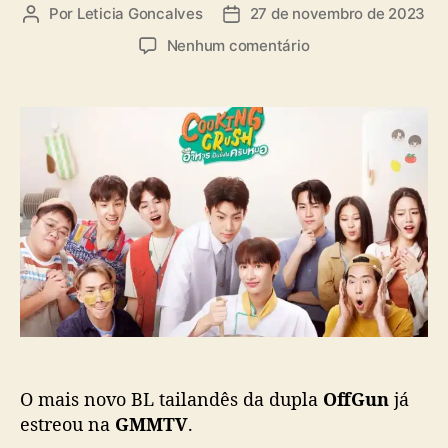
a
Por
Leticia Goncalves
27 de novembro de 2023
A
D
s
u
a
e
Nenhum comentário
t
t
m
o
a
“
r
d
C
d
e
o
o
p
o
p
u
k
o
b
i
s
l
n
t
i
g
c
C
a
r
ç
u
ã
s
o
h
”
O mais novo BL tailandês da dupla
OffGun
já
,
c
estreou na
GMMTV
.
o