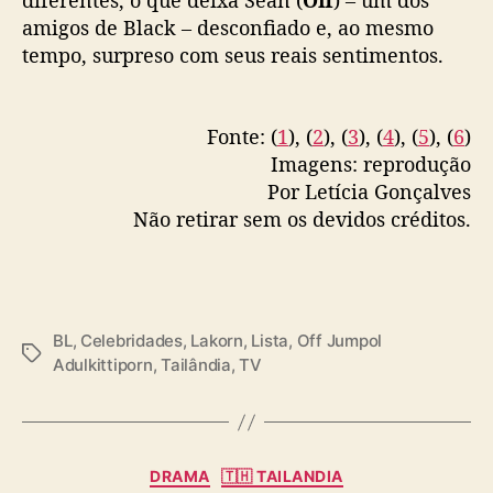
amigos de Black – desconfiado e, ao mesmo
tempo, surpreso com seus reais sentimentos.
Fonte: (
1
), (
2
), (
3
), (
4
), (
5
), (
6
)
Imagens: reprodução
Por Letícia Gonçalves
Não retirar sem os devidos créditos.
BL
,
Celebridades
,
Lakorn
,
Lista
,
Off Jumpol
T
Adulkittiporn
,
Tailândia
,
TV
a
g
s
C
DRAMA
🇹🇭 TAILANDIA