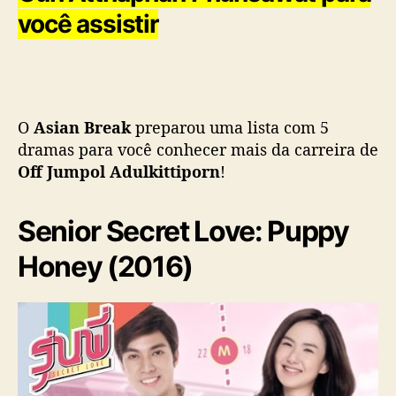
i
você assistir
t
t
i
p
o
O
Asian Break
preparou uma lista com 5
r
dramas para você conhecer mais da carreira de
n
Off Jumpol Adulkittiporn
!
Senior Secret Love: Puppy
Honey (2016)