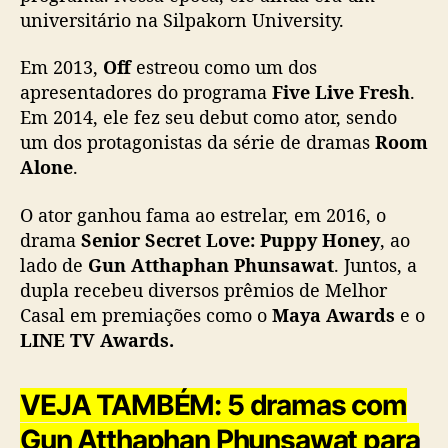
s
universitário na Silpakorn University.
t
i
Em 2013,
Off
estreou como um dos
r
c
apresentadores do programa
Five Live Fresh
.
o
Em 2014, ele fez seu debut como ator, sendo
m
um dos protagonistas da série de dramas
Room
O
Alone
.
f
f
O ator ganhou fama ao estrelar, em 2016, o
J
drama
Senior Secret Love: Puppy Honey
, ao
u
lado de
Gun
Atthaphan Phunsawat
. Juntos, a
m
p
dupla recebeu diversos prêmios de Melhor
o
Casal em premiações como o
Maya Awards
e o
l
LINE TV Awards.
A
d
u
VEJA TAMBÉM: 5 dramas com
l
Gun Atthaphan Phunsawat para
k