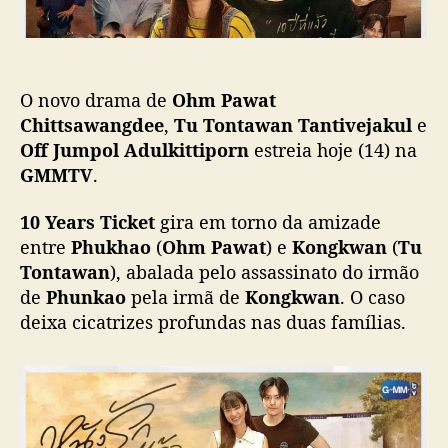
ç
c
ã
k
o
e
t
O novo drama de
Ohm Pawat
”
e
Chittsawangdee
,
Tu Tontawan Tantivejakul
e
s
Off Jumpol Adulkittiporn
estreia hoje (14) na
t
GMMTV
.
r
e
10 Years Ticket
gira em torno da amizade
i
entre
Phukhao
(
Ohm Pawat
) e
Kongkwan
(
Tu
a
Tontawan
), abalada pelo assassinato do irmão
h
de
Phunkao
pela irmã de
Kongkwan
. O caso
o
j
deixa cicatrizes profundas nas duas famílias.
e
n
a
G
M