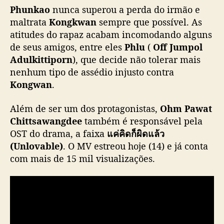
p
Phunkao
nunca superou a perda do irmão e
o
maltrata
Kongkwan
sempre que possível. As
r
atitudes do rapaz acabam incomodando alguns
O
de seus amigos, entre eles
Phlu
(
Off Jumpol
h
Adulkittiporn
), que decide não tolerar mais
m
nenhum tipo de assédio injusto contra
P
Kongwan
.
a
w
a
Além de ser um dos protagonistas,
Ohm Pawat
t
Chittsawangdee
também é responsável pela
OST do drama, a faixa
แค่คิดก็ผิดแล้ว
(Unlovable)
. O MV estreou hoje (14) e já conta
com mais de 15 mil visualizações.