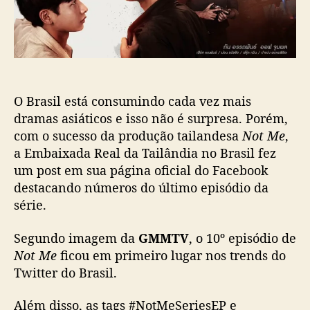
c
a
a
R
ç
e
ã
a
o
l
d
O Brasil está consumindo cada vez mais
a
T
dramas asiáticos e isso não é surpresa. Porém,
a
com o sucesso da produção tailandesa
Not Me
,
i
a Embaixada Real da Tailândia no Brasil fez
l
um post em sua página oficial do Facebook
â
destacando números do último episódio da
n
série.
d
i
Segundo imagem da
GMMTV
, o 10º episódio de
a
n
Not Me
ficou em primeiro lugar nos trends do
o
Twitter do Brasil.
B
r
Além disso, as tags #NotMeSeriesEP e