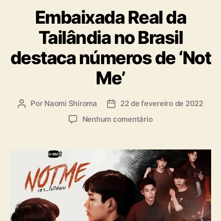
a
Embaixada Real da
t
e
Tailândia no Brasil
g
o
destaca números de ‘Not
r
i
Me’
a
s
Por
Naomi Shiroma
22 de fevereiro de 2022
A
D
u
a
e
Nenhum comentário
t
t
m
o
a
E
r
d
m
d
e
b
o
p
a
p
u
i
o
b
x
s
l
a
t
i
d