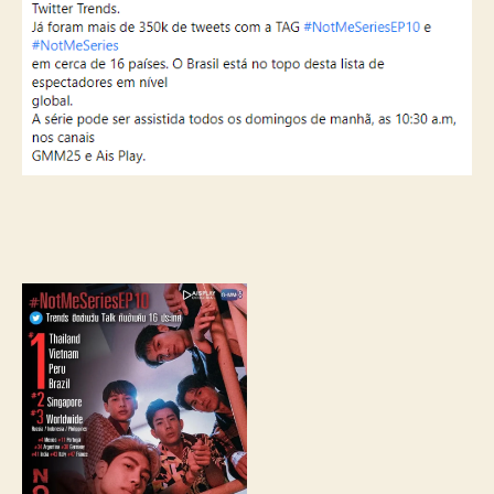
N
o
t
M
e
’