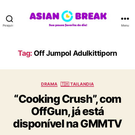
Pesquisar
Menu
A
S
I
A
Tag:
Off Jumpol Adulkittiporn
N
B
R
E
C
A
DRAMA
🇹🇭 TAILANDIA
a
K
“Cooking Crush”, com
t
e
OffGun, já está
g
o
disponível na GMMTV
r
i