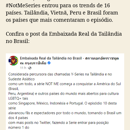
a
#NotMeSeries entrou para os trends de 16
s
países. Tailândia, Vietnã, Peru e Brasil foram
i
os países que mais comentaram o episódio.
l
d
Confira o post da Embaixada Real da Tailândia
e
s
no Brasil:
t
a
c
a
n
ú
m
e
r
o
s
d
e
‘