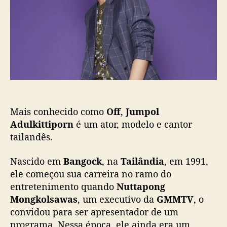
s
l
]
t
i
5
c
d
a
r
ç
a
ã
m
o
a
s
p
a
Mais conhecido como
Off
,
Jumpol
r
Adulkittiporn
é um ator, modelo e cantor
a
tailandês.
v
o
Nascido em
Bangock
, na
Tailândia
, em 1991,
c
ê
ele começou sua carreira no ramo do
a
entretenimento quando
Nuttapong
s
Mongkolsawas
, um executivo da
GMMTV
, o
s
convidou para ser apresentador de um
i
programa. Nessa época, ele ainda era um