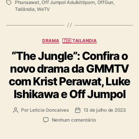
Phunsawat
,
Off Jumpol Adulkittiporn
,
OffGun
,
T
Tailândia
,
WeTV
a
g
s
C
DRAMA
🇹🇭 TAILANDIA
a
“The Jungle”: Confira o
t
e
novo drama da GMMTV
g
o
com Krist Perawat, Luke
r
i
Ishikawa e Off Jumpol
a
s
Por
Leticia Goncalves
13 de julho de 2023
A
D
u
a
e
Nenhum comentário
t
t
m
o
a
“
r
d