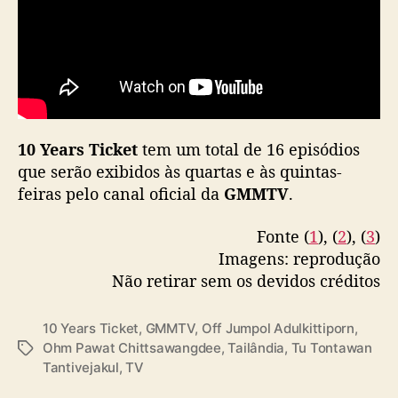
10 Years Ticket
tem um total de 16 episódios
que serão exibidos às quartas e às quintas-
feiras pelo canal oficial da
GMMTV
.
Fonte (
1
), (
2
), (
3
)
Imagens: reprodução
Não retirar sem os devidos créditos
10 Years Ticket
,
GMMTV
,
Off Jumpol Adulkittiporn
,
Ohm Pawat Chittsawangdee
,
Tailândia
,
Tu Tontawan
T
Tantivejakul
,
TV
a
g