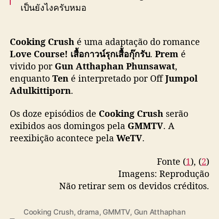
í
เป็นยังไงครับหมอ
v
e
อาหารทำให้ติดใจ อาการต่อไปทำให้ติดเธอ
l
Cooking Crush
é uma adaptação do romance
n
Love Course! เสื้อกาวน์รุกเสื้อกุ๊กรับ
.
Prem
é
“Cooking Crush อาหารเป็นยังไงครับหมอ”
a
vivido por
Gun Atthaphan Phunsawat
,
ทุกวันอาทิตย์ เวลา 20:30 น. ทางช่อง GMM25
G
enquanto
Ten
é interpretado por Off
Jumpol
M
ดูย้อนหลังแบบ Uncut ได้ที่ WeTV เวลา 22:30 น.
Adulkittiporn
.
M
เริ่ม 26 พฤศจิกายน
T
นี้
#CookingCrushSeries
#GMMTV
V
Os doze episódios de
Cooking Crush
serão
pic.twitter.com/OYUkOoJaFv
exibidos aos domingos pela
GMMTV
. A
reexibição acontece pela
WeTV
.
— GMMTV (@GMMTV)
November 14, 2023
Fonte (
1
), (
2
)
Imagens: Reprodução
Não retirar sem os devidos créditos.
Cooking Crush
,
drama
,
GMMTV
,
Gun Atthaphan