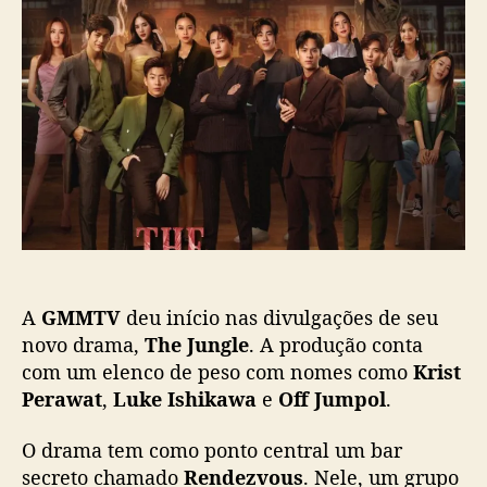
T
d
e
h
o
p
e
p
u
J
o
b
u
s
l
n
t
i
g
c
l
a
e
ç
”
ã
:
o
C
o
A
GMMTV
deu início nas divulgações de seu
n
f
novo drama,
The Jungle
. A produção conta
i
com um elenco de peso com nomes como
Krist
r
Perawat
,
Luke Ishikawa
e
Off Jumpol
.
a
o
O drama tem como ponto central um bar
n
secreto chamado
Rendezvous
. Nele, um grupo
o