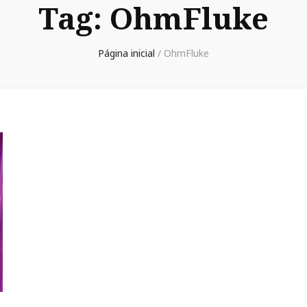
Tag:
OhmFluke
Página inicial
/
OhmFluke