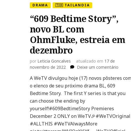
DRAMA
🇹🇭 TAILANDIA
“609 Bedtime Story”,
novo BL com
OhmFluke, estreia em
dezembro
por
Leticia Goncalves
atualizado em
17 de
em
novembro de 2022
Deixe um comentário
“609
A WeTV divulgou hoje (17) novos pôsteres co
Bedti
o elenco de seu próximo drama BL, 609
Story”
novo
Bedtime Story. The first Y series is that you
BL
can choose the ending by
com
yourself!#609BedtimeStory Premieres
OhmFl
December 2 ONLY on WeTV🎉#WeTVOriginal
estrei
em
#ALLTHIS #WeTVAlwaysMore
dezem