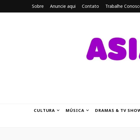
Sobre
Anuncie aqui
Contato
Trabalhe Conosc
ASIANBRE
Tudo sobre o entretenimento asiático.
CULTURA
MÚSICA
DRAMAS & TV SHO