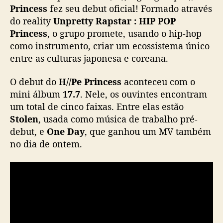
b
Princess
fez seu debut oficial! Formado através
u
do reality
Unpretty Rapstar : HIP POP
t
Princess
, o grupo promete, usando o hip-hop
a
como instrumento, criar um ecossistema único
o
entre as culturas japonesa e coreana.
f
i
O debut do
H//Pe Princess
aconteceu com o
c
mini álbum
17.7
. Nele, os ouvintes encontram
i
a
um total de cinco faixas. Entre elas estão
l
Stolen
, usada como música de trabalho pré-
m
debut, e
One Day
, que ganhou um MV também
e
no dia de ontem.
n
t
e
c
o
m
m