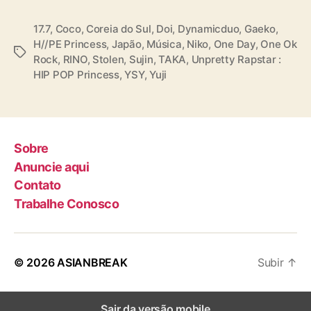
(
O
17.7
,
Coco
,
Coreia do Sul
,
Doi
,
Dynamicduo
,
Gaeko
,
N
H//PE Princess
,
Japão
,
Música
,
Niko
,
One Day
,
One Ok
T
E
Rock
,
RINO
,
Stolen
,
Sujin
,
TAKA
,
Unpretty Rapstar :
a
O
HIP POP Princess
,
YSY
,
Yuji
g
K
s
R
O
C
Sobre
K
)
Anuncie aqui
Contato
Trabalhe Conosco
© 2026
ASIANBREAK
Subir
↑
Sair da versão mobile