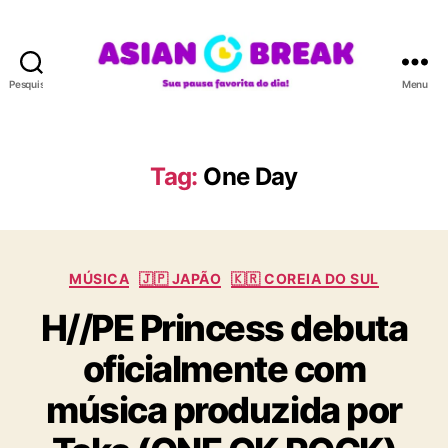
Pesquisar
Menu
A
S
I
A
Tag:
One Day
N
B
R
E
C
A
MÚSICA
🇯🇵 JAPÃO
🇰🇷 COREIA DO SUL
a
K
H//PE Princess debuta
t
e
oficialmente com
g
o
música produzida por
r
i