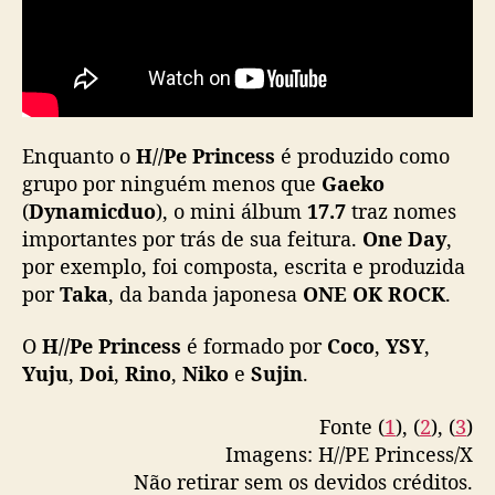
ú
s
i
c
a
p
r
Enquanto o
H//Pe Princess
é produzido como
o
grupo por ninguém menos que
Gaeko
d
(
Dynamicduo
), o mini álbum
17.7
traz nomes
u
importantes por trás de sua feitura.
One Day
,
z
por exemplo, foi composta, escrita e produzida
i
por
Taka
, da banda japonesa
ONE OK ROCK
.
d
a
O
H//Pe Princess
é formado por
Coco
,
YSY
,
p
o
Yuju
,
Doi
,
Rino
,
Niko
e
Sujin
.
r
T
Fonte (
1
), (
2
), (
3
)
a
Imagens: H//PE Princess/X
k
Não retirar sem os devidos créditos.
a