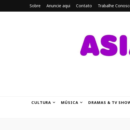
Sobre
Anuncie aqui
Contato
Trabalhe Conosc
ASIANBRE
Tudo sobre o entretenimento asiático.
CULTURA
MÚSICA
DRAMAS & TV SHO