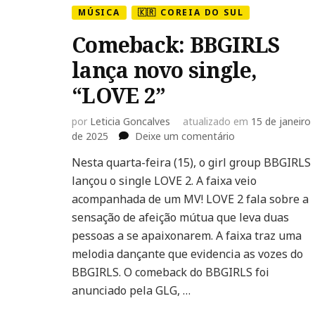
MÚSICA
🇰🇷 COREIA DO SUL
Comeback: BBGIRLS
lança novo single,
“LOVE 2”
por
Leticia Goncalves
atualizado em
15 de janeiro
em
de 2025
Deixe um comentário
Comeback:
Nesta quarta-feira (15), o girl group BBGIRLS
BBGIRLS
lançou o single LOVE 2. A faixa veio
lança
novo
acompanhada de um MV! LOVE 2 fala sobre a
single,
sensação de afeição mútua que leva duas
“LOVE
pessoas a se apaixonarem. A faixa traz uma
2”
melodia dançante que evidencia as vozes do
BBGIRLS. O comeback do BBGIRLS foi
anunciado pela GLG, …