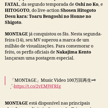
s
FATAL
, da segundo temporada de
Oshi no Ko
, e
u
HITOGOTO
, do live-action
Shosen Hitogoto
p
Desu kara: Toaru Bengoshi no Honne no
e
Shigoto
.
r
a
1
MONTAGE
já conquistou os fãs. Nesta segunda-
m
feira (14), seu MV superou a marca de um
i
milhão de visualizações. Para comemorar o
d
feito, os perfis oficiais de
Nakajima Kento
e
lançaram uma postagem especial.
v
i
s
u
「MONTAGE」Music Video 100万回再生🗝️
a
l
ˎˊ˗
https://t.co/2vEMJ9FRIg
i
z
たくさんのご視聴ありがとうございます‼︎
a
MONTAGE
está disponível nas principais
引き続き「MONTAGE」をお楽しみください♪
#
ç