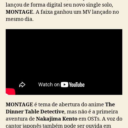
i
lançou de forma digital seu novo single solo,
n
MONTAGE
. A faixa ganhou um MV lançado no
g
mesmo dia.
l
e
d
e
N
a
k
a
j
i
m
a
K
e
MONTAGE
é tema de abertura do anime
The
n
Dinner Table Detective
, mas não é a primeira
t
aventura de
Nakajima Kento
em OSTs. A voz do
o
cantor japonês também pode ser ouvida em