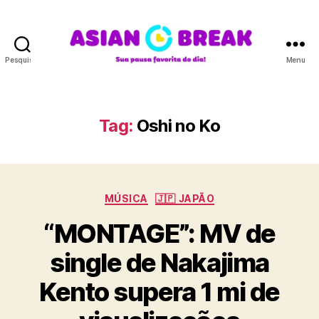
Pesquisar
Menu
A
S
I
A
Tag:
Oshi no Ko
N
B
R
E
C
A
MÚSICA
🇯🇵 JAPÃO
a
K
“MONTAGE”: MV de
t
e
single de Nakajima
g
o
Kento supera 1 mi de
r
i