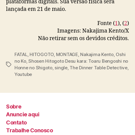
plataformas digitais. Sua versão física será
中島健人
#MONTAGE
#謎解きはディナーのあと
õ
lançada em 21 de maio.
で
pic.twitter.com/WnuEfVMtk8
e
s
Fonte (
1
), (
2
)
— 中島健人STAFF (@KENTO_Team_N)
April
Imagens: Nakajima Kento/X
14, 2025
Não retirar sem os devidos créditos.
FATAL
,
HITOGOTO
,
MONTAGE
,
Nakajima Kento
,
Oshi
no Ko
,
Shosen Hitogoto Desu kara: Toaru Bengoshi no
T
Honne no Shigoto
,
single
,
The Dinner Table Detective
,
a
Youtube
g
s
Sobre
Anuncie aqui
Contato
Trabalhe Conosco