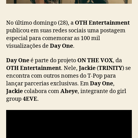
r
o
e
J
a
No último domingo (28), a
OTH Entertainment
c
publicou em suas redes sociais uma postagem
k
especial para comemorar as 100 mil
i
visualizações de
Day One
.
e
(
Day One
é parte do projeto
ON THE VOX
, da
T
OTH Entertainment
. Nele,
Jackie
(
TRINITY
) se
R
encontra com outros nomes do T-Pop para
I
lançar parcerias exclusivas. Em
Day One
N
,
I
Jackie
colabora com
Aheye
, integrante do girl
T
group
4EVE
.
Y
)
e
A
h
e