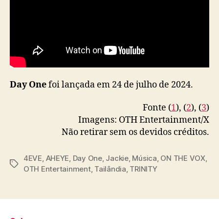
y
e
(
4
E
V
E
Day One
foi lançada em 24 de julho de 2024.
)
,
“
Fonte (
1
), (
2
), (
3
)
D
Imagens: OTH Entertainment/X
a
Não retirar sem os devidos créditos.
y
O
4EVE
,
AHEYE
,
Day One
,
Jackie
,
Música
,
ON THE VOX
,
n
T
OTH Entertainment
,
Tailândia
,
TRINITY
e
a
”
g
s
s
u
p