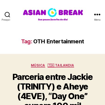
Pesquisar
Menu
A
S
I
A
Tag:
OTH Entertainment
N
B
R
E
C
A
MÚSICA
🇹🇭 TAILANDIA
a
K
Parceria entre Jackie
t
e
(TRINITY) e Aheye
g
o
(4EVE), “Day One”
r
i