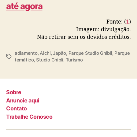
até agora
a
b
e
Fonte: (
1
)
r
Imagem: divulgação.
t
Não retirar sem os devidos créditos.
u
r
a
adiamento
,
Aichi
,
Japão
,
Parque Studio Ghibli
,
Parque
T
a
temático
,
Studio Ghibli
,
Turismo
a
d
g
i
s
a
d
Sobre
a
Anuncie aqui
Contato
Trabalhe Conosco