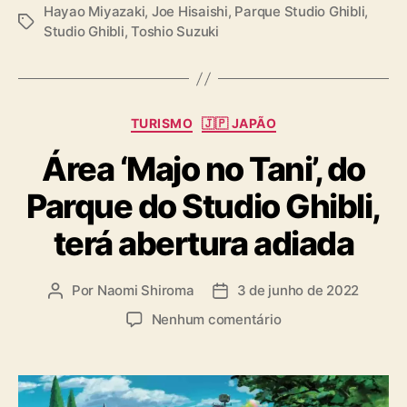
Hayao Miyazaki
,
Joe Hisaishi
,
Parque Studio Ghibli
,
T
Studio Ghibli
,
Toshio Suzuki
a
g
s
C
TURISMO
🇯🇵 JAPÃO
a
Área ‘Majo no Tani’, do
t
e
Parque do Studio Ghibli,
g
o
terá abertura adiada
r
i
a
Por
Naomi Shiroma
3 de junho de 2022
A
D
s
u
a
e
Nenhum comentário
t
t
m
o
a
Á
r
d
r
d
e
e