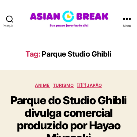
Pesquisar
Menu
A
S
I
A
Tag:
Parque Studio Ghibli
N
B
R
E
C
A
ANIME
TURISMO
🇯🇵 JAPÃO
a
K
Parque do Studio Ghibli
t
e
divulga comercial
g
o
produzido por Hayao
r
i