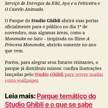
u
Serviço de Entregas da Kiki
,
Aya e a Feiticeira
e
e
O Castelo Animado
.
d
o
O Parque do
Studio Ghibli
abrirá suas portas
S
oficialmente para o público no dia 1º de
t
novembro, mas algumas áreas, como a
u
Mononoke no Sato
– inspirada no filme
A
d
i
Princesa Mononoke
, abrirão somente no ano
o
que vem.
G
h
Porém, para alegrar seus futuros visitantes, o
i
parque já distribuiu mimos: confira ilustrações
b
lançadas pelo
Studio Ghibli
para serem usadas
l
como wallpaper
.
i
,
t
Leia mais:
Parque temático do
e
r
Studio Ghibli e o que se sabe
á