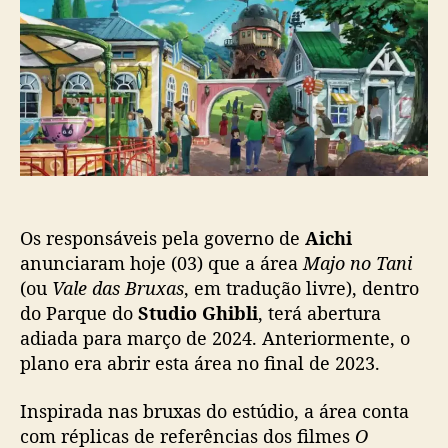
o
p
a
p
u
‘
o
b
M
s
l
a
t
i
j
c
o
a
n
ç
o
ã
T
o
a
n
Os responsáveis pela governo de
Aichi
i
anunciaram hoje (03) que a área
Majo no Tani
’
(ou
Vale das Bruxas
, em tradução livre), dentro
,
do Parque do
Studio Ghibli
, terá abertura
d
adiada para março de 2024. Anteriormente, o
o
plano era abrir esta área no final de 2023.
P
a
Inspirada nas bruxas do estúdio, a área conta
r
q
com réplicas de referências dos filmes
O