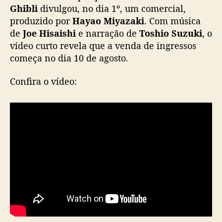
h
Ghibli
divulgou, no dia 1º, um comercial,
i
produzido por
Hayao Miyazaki
. Com música
b
de
Joe Hisaishi
e narração de
Toshio Suzuki
, o
l
vídeo curto revela que a venda de ingressos
i
começa no dia 10 de agosto.
d
i
Confira o vídeo:
v
u
l
g
a
c
o
m
e
r
c
i
a