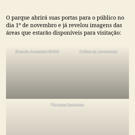
l
p
r
O parque abrirá suas portas para o público no
o
dia 1º de novembro e já revelou imagens das
d
áreas que estarão disponíveis para visitação:
u
z
i
Grande Armazém Ghibli
Colina da Juventude
d
o
p
o
r
H
a
y
Floresta Dondoko
a
o
M
i
y