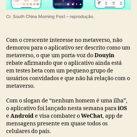
e
d
e
Cr. South China Morning Post – reprodução.
s
o
c
Com o crescente interesse no metaverso, não
i
demorou para o aplicativo ser descrito como um
a
metaverso, o que um porta-voz do
l
Douyin
c
rebate afirmando que o aplicativo ainda está
o
em testes beta com um pequeno grupo de
m
usuários convidados e que não há relação com o
p
metaverso.
a
r
Com o slogan de “nenhum homem é uma ilha”,
a
o aplicativo foi lançado nesta semana para
iOS
d
e
Android
e visa combater o
WeChat
, app de
a
a
mensagens presente em quase todos os
o
celulares do país.
m