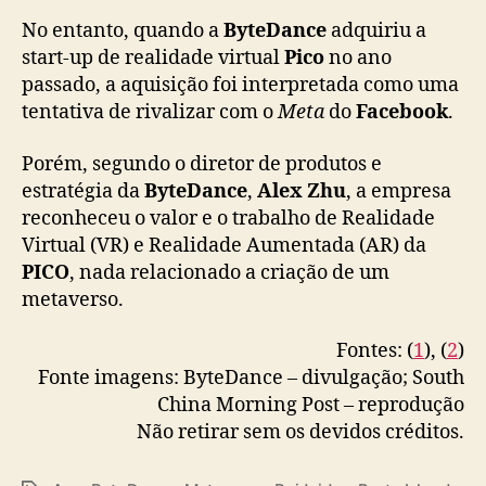
e
No entanto, quando a
ByteDance
adquiriu a
t
start-up de realidade virtual
Pico
no ano
a
passado, a aquisição foi interpretada como uma
v
tentativa de rivalizar com o
Meta
do
Facebook
.
e
r
Porém, segundo o diretor de produtos e
s
o
estratégia da
ByteDance
,
Alex Zhu
, a empresa
reconheceu o valor e o trabalho de Realidade
Virtual (VR) e Realidade Aumentada (AR) da
PICO
, nada relacionado a criação de um
metaverso.
Fontes: (
1
), (
2
)
Fonte imagens: ByteDance – divulgação; South
China Morning Post – reprodução
Não retirar sem os devidos créditos.