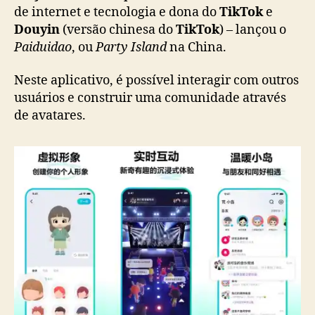
i
de internet e tecnologia e dona do
TikTok
e
n
Douyin
(versão chinesa do
TikTok
) – lançou o
e
Paiduidao
, ou
Party Island
na China.
s
a
Neste aplicativo, é possível interagir com outros
B
usuários e construir uma comunidade através
y
de avatares.
t
e
D
a
n
c
e
t
e
s
t
a
r