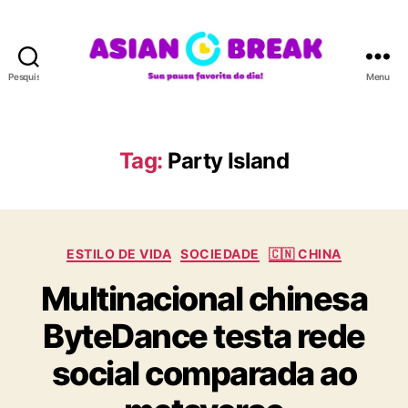
Pesquisar
Menu
A
S
I
A
Tag:
Party Island
N
B
R
E
C
A
ESTILO DE VIDA
SOCIEDADE
🇨🇳 CHINA
a
K
Multinacional chinesa
t
e
ByteDance testa rede
g
o
social comparada ao
r
i