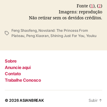
o
Fonte (
1
), (
2
)
j
Imagens: reprodução
e
c
Não retirar sem os devidos créditos.
o
m
Feng Shaofeng
,
Novoland: The Princess From
F
T
Plateau
,
Peng Xiaoran
,
Shining Just For You
,
Youku
e
a
n
g
g
s
S
h
Sobre
a
Anuncie aqui
o
Contato
f
Trabalhe Conosco
e
n
g
e
© 2026
ASIANBREAK
Subir
↑
P
e