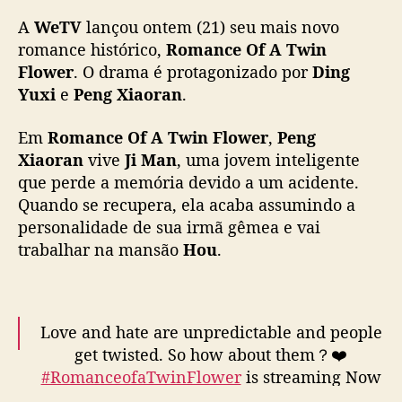
a
A
WeTV
lançou ontem (21) seu mais novo
n
c
romance histórico,
Romance Of A Twin
e
Flower
. O drama é protagonizado por
Ding
O
Yuxi
e
Peng Xiaoran
.
f
A
Em
Romance Of A Twin Flower
,
Peng
T
Xiaoran
vive
Ji Man
, uma jovem inteligente
w
que perde a memória devido a um acidente.
i
Quando se recupera, ela acaba assumindo a
n
F
personalidade de sua irmã gêmea e vai
l
trabalhar na mansão
Hou
.
o
w
e
r
Love and hate are unpredictable and people
”
get twisted. So how about them？❤️
,
#RomanceofaTwinFlower
is streaming Now
c
on WeTV! 👉
https://t.co/rzz39V9OYv
o