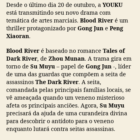
Desde o último dia 20 de outubro, a
YOUKU
g
a
está transmitindo seu novo drama com
e
temática de artes marciais.
Blood River
é um
n
thriller protagonizado por
Gong Jun
e
Peng
v
Xiaoran
.
e
n
Blood River
é baseado no romance
Tales of
e
Dark River
, de
Zhou Munan
. A trama gira em
n
torno de
Su Muyu
– papel de
Gong Jun
-, líder
a
m
de uma das guardas que compõem a seita de
e
assassinos
The Dark River
. A seita,
n
comandada pelas principais famílias locais, se
t
vê ameaçada quando um veneno misterioso
o
afeta os principais anciões. Agora,
Su Muyu
d
precisará da ajuda de uma curandeira divina
e
para descobrir o antídoto para o veneno
a
n
enquanto lutará contra seitas assassinas.
c