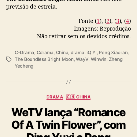
p
previsão de estreia.
More –
https://t.co/G2mcu7n6Ds
#明月苍茫
e
pic.twitter.com/cYv22RC5s2
c
Fonte (
1
), (
2
), (
3
), (
4
)
i
Imagens: Reprodução
— cdrama tweets (@dramapotatoe)
January
a
17, 2025
Não retirar sem os devidos créditos.
l
p
a
C-Drama
,
Cdrama
,
China
,
drama
,
iQIYI
,
Peng Xiaoran
,
r
The Boundless Bright Moon
,
WayV
,
Winwin
,
Zheng
T
a
Yecheng
a
c
g
o
s
m
e
C
DRAMA
🇨🇳 CHINA
m
a
o
WeTV lança “Romance
t
r
e
a
Of A Twin Flower”, com
g
r
o
f
r