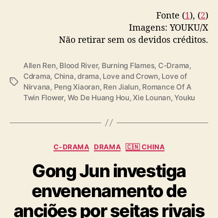
pic.twitter.com/RluLdD3TzY
p
Fonte (
1
), (
2
)
t
Imagens: YOUKU/X
— 优酷Youku (@YoukuOfficial)
November 12,
a
Não retirar sem os devidos créditos.
2025
e
m
“
Allen Ren
,
Blood River
,
Burning Flames
,
C-Drama
,
L
Cdrama
,
China
,
drama
,
Love and Crown
,
Love of
T
o
Nirvana
,
Peng Xiaoran
,
Ren Jialun
,
Romance Of A
a
v
Twin Flower
,
Wo De Huang Hou
,
Xie Lounan
,
Youku
g
e
s
a
n
d
C
C
C-DRAMA
DRAMA
🇨🇳 CHINA
a
r
Gong Jun investiga
t
o
e
w
envenenamento de
g
n
o
”
anciões por seitas rivais
r