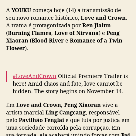
g
A
YOUKU
começa hoje (14) a transmissão de
X
i
seu novo romance histórico,
Love and Crown
.
a
A trama é protagonizada por
Ren Jialun
o
(
Burning Flames
,
Love of Nirvana
) e
Peng
r
Xiaoran
(
Blood River
e
Romance of a Twin
a
Flower
).
n
u
n
e
#LoveAndCrown
Official Premiere Trailer is
m
here! Amid chaos and fate, love cannot be
f
o
hidden. The story begins on November 14.
r
Lead Starring: Xiao Huan
#AllenRen
ç
Em
Love and Crown
,
Peng Xiaoran
vive a
Lead Starring: Ling Cangcang
#PengXiaoran
a
artista marcial
Ling Cangcang
, responsável
Lead Starring: Xiao Qianqing
#ZhangYao
Du
s
pelo
Pavilhão Fenglai
e que luta por justiça em
Tingxin
#EstelleChen
Luo Xianxue…
c
uma sociedade corroída pela corrupção. Em
pic.twitter.com/osiUMAlugh
o
sua jornada, ela acabará unindo forças com
Bai