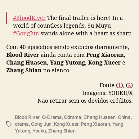
i
õ
e
#BloodRiver
The final trailer is here! In a
s
world of countless legends, Su Muyu
p
#GongJun
stands alone with a heart as sharp
o
as his blade. Tune in on October 20 on
r
Com 40 episódios sendo exibidos diariamente,
YOUKU and witness the battle that will
s
Blood River
ainda conta com
Peng Xiaoran
,
upend the martial world!
#暗河传
#龚俊
e
Chang Huasen
,
Yang Yutong
,
Kong Xueer
e
i
#YOUKU
#优酷
pic.twitter.com/IhrnSjU4nh
Zhang Shian
no elenco.
t
a
— 优酷Youku (@YoukuOfficial)
October 20,
s
Fonte (
1
), (
2
)
2025
r
Imagens: YOUKU/X
i
Não retirar sem os devidos créditos.
v
a
Blood River
,
C-Drama
,
Cdrama
,
Chang Huasen
,
China
,
i
drama
,
Gong Jun
,
Kong Xueer
,
Peng Xiaoran
,
Yang
T
s
Yutong
,
Youku
,
Zhang Shian
a
e
g
m