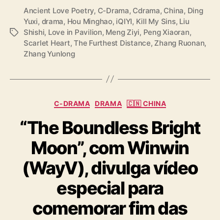
Z
Ancient Love Poetry
,
C-Drama
,
Cdrama
,
China
,
Ding
h
Yuxi
,
drama
,
Hou Minghao
,
iQIYI
,
Kill My Sins
,
Liu
a
Shishi
,
Love in Pavilion
,
Meng Ziyi
,
Peng Xiaoran
,
T
n
Scarlet Heart
,
The Furthest Distance
,
Zhang Ruonan
,
a
g
Zhang Yunlong
g
Y
s
u
n
l
o
C
C-DRAMA
DRAMA
🇨🇳 CHINA
n
a
“The Boundless Bright
g
t
,
e
Moon”, com Winwin
D
g
i
o
(WayV), divulga vídeo
n
r
g
i
especial para
Y
a
u
s
comemorar fim das
x
i