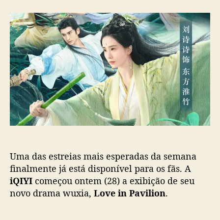
“
r
d
L
d
e
o
o
p
v
p
u
e
o
b
i
s
l
n
t
i
P
c
a
a
v
ç
i
ã
l
o
i
o
Uma das estreias mais esperadas da semana
n
”
finalmente já está disponível para os fãs. A
:
iQIYI
começou ontem (28) a exibição de seu
N
novo drama wuxia,
Love in Pavilion
.
o
v
o