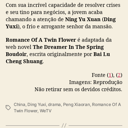
Com sua incrível capacidade de resolver crises
m
e seu tino para negócios, a jovem acaba
D
Starring
#DingYuxi
#PengXiaoran
#春闺梦里
chamando a atenção de
Ning Yu Xuan
i
(
Ding
人
#丁禹兮
#彭小苒
#WeTV
n
Yuxi
), o frio e arrogante senhor da mansão.
#WeTVAlwaysMore
g
pic.twitter.com/PB4MXV204l
Y
Romance Of A Twin Flower
é adaptada da
u
web novel
The Dreamer In The Spring
— WeTV.Official (@WeTVOfficial)
March 22,
x
Boudoir
, escrita originalmente por
2023
Bai Lu
i
Cheng Shuang
.
e
P
Fonte (
1
), (
2
)
e
Imagens: Reprodução
n
g
Não retirar sem os devidos créditos.
X
i
China
,
Ding Yuxi
,
drama
,
Peng Xiaoran
,
Romance Of A
a
T
Twin Flower
,
WeTV
o
a
r
g
a
s