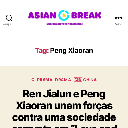
Pesquisar
Menu
A
S
I
A
Tag:
Peng Xiaoran
N
B
R
E
C
A
C-DRAMA
DRAMA
🇨🇳 CHINA
a
K
Ren Jialun e Peng
t
e
Xiaoran unem forças
g
o
contra uma sociedade
r
i