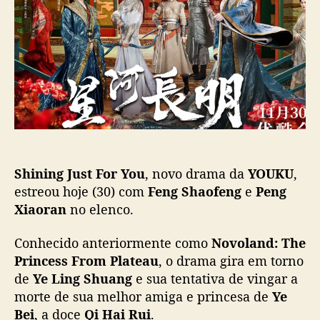
p
u
n
o
b
i
s
l
n
t
i
g
c
J
a
u
ç
s
ã
t
o
F
o
Shining Just For You
, novo drama da
YOUKU
,
r
Y
estreou hoje (30) com
Feng Shaofeng
e
Peng
o
Xiaoran
no elenco.
u
”
Conhecido anteriormente como
Novoland: The
:
Princess From Plateau
, o drama gira em torno
N
de
Ye Ling Shuang
e sua tentativa de vingar a
o
morte de sua melhor amiga e princesa de
Ye
v
Bei
, a doce
Qi Hai Rui
.
o