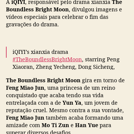
A
iQIYI
, responsável pelo drama xianxia
The
r
e
i
Boundless Bright Moon
, divulgou imagens e
m
g
vídeos especiais para celebrar o fim das
a
h
i
gravações do drama.
t
s
M
o
o
iQIYI’s xianxia drama
n
#TheBoundlessBrightMoon
, starring Peng
”
Xiaoran, Zheng Yecheng, Dong Sicheng,
,
Yang Xizi, Lin Kai & more, releases special
c
The Boundless Bright Moon
gira em torno de
o
vid as filming wraps
m
Feng Miao Jun
, uma princesa de um reino
W
conquistado que acaba tendo sua vida
Full –
https://t.co/2qAdX0VFUL
#明月苍茫
i
entrelaçada com a de
Yun Ya
, um jovem de
pic.twitter.com/E0KXKSt5i8
n
reputação cruel. Mesmo contra a sua vontade,
w
— cdrama tweets (@dramapotatoe)
January
Feng Miao Jun
também acaba formando uma
i
17, 2025
amizade com
Mo Ti Zun
e
Han Yue
para
n
superar diversos desafios.
(