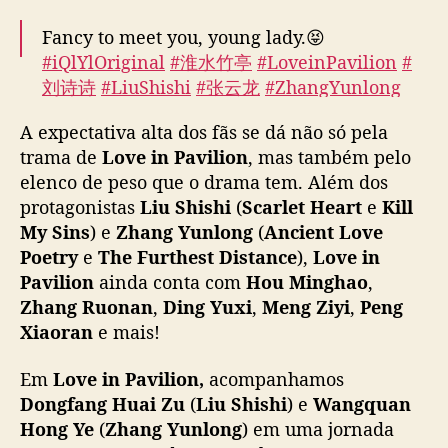
w
Fancy to meet you, young lady.😝
u
#iQlYlOriginal
#淮水竹亭
#LoveinPavilion
#
x
刘诗诗
#LiuShishi
#张云龙
#ZhangYunlong
i
#costumedrama
#cdrama
a
A expectativa alta dos fãs se dá não só pela
d
pic.twitter.com/z9cNjQxIdq
a
trama de
Love in Pavilion
, mas também pelo
i
— iQIYI (@iQIYI)
April 28, 2025
elenco de peso que o drama tem. Além dos
Q
protagonistas
Liu Shishi
(
Scarlet Heart
e
Kill
I
My Sins
) e
Zhang Yunlong
(
Ancient Love
Y
Poetry
e
The Furthest Distance
),
Love in
I
Pavilion
ainda conta com
Hou Minghao
,
t
Zhang Ruonan
,
Ding Yuxi
,
Meng Ziyi
,
Peng
e
Xiaoran
e mais!
m
e
l
Em
Love in Pavilion,
acompanhamos
e
Dongfang Huai Zu
(
Liu Shishi
) e
Wangquan
n
Hong Ye
(
Zhang Yunlong
) em uma jornada
c