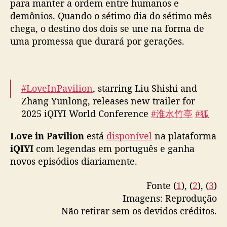
para manter a ordem entre humanos e
o
demônios. Quando o sétimo dia do sétimo mês
d
chega, o destino dos dois se une na forma de
e
uma promessa que durará por gerações.
p
e
s
o
c
#LoveInPavilion
, starring Liu Shishi and
o
Zhang Yunlong, releases new trailer for
m
2025 iQIYI World Conference
#淮水竹亭
#狐
L
妖小红娘竹业篇
i
Love in Pavilion
está
disponível
na plataforma
pic.twitter.com/bE4DGiYaKA
u
iQIYI
com legendas em português e ganha
S
— cdrama tweets (@dramapotatoe)
April 23,
novos episódios diariamente.
h
2025
i
Fonte (
1
), (
2
), (
3
)
s
h
Imagens: Reprodução
i
Não retirar sem os devidos créditos.
,