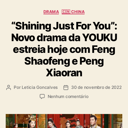
n
C
DRAMA
🇨🇳 CHINA
a
“Shining Just For You”:
t
e
Novo drama da YOUKU
g
o
estreia hoje com Feng
r
i
Shaofeng e Peng
a
s
Xiaoran
Por
Leticia Goncalves
30 de novembro de 2022
A
D
u
a
e
Nenhum comentário
t
t
m
o
a
“
r
d
S
d
e
h
o
p
i