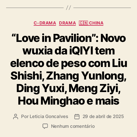
s
“
B
l
C
C-DRAMA
DRAMA
🇨🇳 CHINA
o
a
o
“Love in Pavilion”: Novo
t
d
e
R
wuxia da iQIYI tem
g
i
o
elenco de peso com Liu
v
r
e
i
Shishi, Zhang Yunlong,
r
a
”
s
Ding Yuxi, Meng Ziyi,
Hou Minghao e mais
Por
Leticia Goncalves
29 de abril de 2025
A
D
u
a
e
Nenhum comentário
t
t
m
o
a