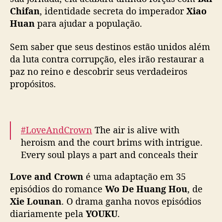
n
— 优酷Youku (@YoukuOfficial)
November 12,
Chifan
, identidade secreta do imperador
Xiao
t
2025
Huan
para ajudar a população.
r
a
u
Sem saber que seus destinos estão unidos além
m
da luta contra corrupção, eles irão restaurar a
a
paz no reino e descobrir seus verdadeiros
s
propósitos.
o
c
i
e
#LoveAndCrown
The air is alive with
d
heroism and the court brims with intrigue.
a
d
Every soul plays a part and conceals their
e
true edge.
c
Love and Crown
é uma adaptação em 35
Lead Starring: Xiao Huan
#AllenRen
o
episódios do romance
Wo De Huang Hou
, de
Lead Starring: Ling Cangcang
#PengXiaoran
r
Xie Lounan
. O drama ganha novos episódios
Lead Starring: Xiao Qianqing
#ZhangYao
Du
r
diariamente pela
YOUKU
.
Tingxin
#EstelleChen
Luo…
u