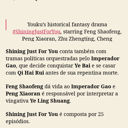
d
r
a
m
Youku’s historical fantasy drama
a
#ShiningJustForYou
, starring Feng Shaofeng,
d
Peng Xiaoran, Zhu Zhengting, Cheng
a
Xiaomeng, and more, releases new trailer
Y
Shining Just For You
conta também com
ahead of today’s premiere
#星河长明
O
tramas políticas orquestradas pelo
Imperador
pic.twitter.com/ThMgR5O6tg
U
Gao
, que decide conquistar
Ye Bai
e se casar
K
— cdrama tweets (@dramapotatoe)
com
Qi Hai Rui
antes de sua repentina morte.
U
November 30, 2022
e
s
Feng Shaofeng
dá vida ao
Imperador Gao
e
t
Peng Xiaoran
é responsável por interpretar a
r
vingativa
Ye Ling Shuang
.
e
i
Shining Just For You
é composta por 25
a
episódios.
h