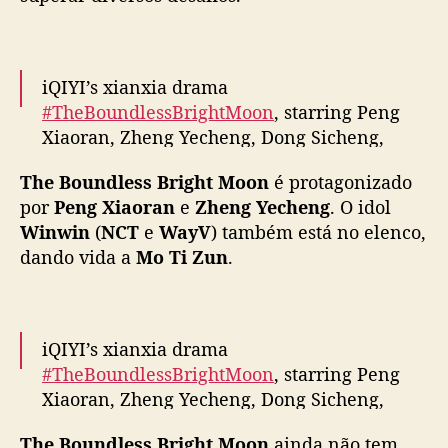
W
a
y
V
iQIYI’s xianxia drama
)
#TheBoundlessBrightMoon
, starring Peng
,
Xiaoran, Zheng Yecheng, Dong Sicheng,
d
Yang Xizi, Lin Kai & more, releases stills as
i
The Boundless Bright Moon
é protagonizado
filming wraps
v
por
Peng Xiaoran
e
Zheng Yecheng
.
O idol
u
Winwin
(
NCT
e
WayV
) também está no elenco,
More –
https://t.co/kJFvEF6tRK
#明月苍茫
l
dando vida a
Mo Ti Zun
.
pic.twitter.com/K6rCEpMFbM
g
a
— cdrama tweets (@dramapotatoe)
January
v
í
17, 2025
iQIYI’s xianxia drama
d
e
#TheBoundlessBrightMoon
, starring Peng
o
Xiaoran, Zheng Yecheng, Dong Sicheng,
e
Yang Xizi, Lin Kai & more, wraps filming
s
The Boundless Bright Moon
ainda não tem