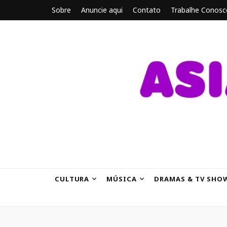
Sobre
Anuncie aqui
Contato
Trabalhe Conosc
ASIANBRE
Tudo sobre o entretenimento asiático.
CULTURA
MÚSICA
DRAMAS & TV SHO