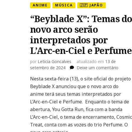
ANIME
MÚSICA
🇯🇵 JAPÃO
“Beyblade X”: Temas d
novo arco serão
interpretados por
L’Arc-en-Ciel e Perfume
por
Leticia Goncalves
atualizado em
13 de
em
setembro de 2024
Deixe um comentário
“Beybl
Nesta sexta-feira (13), o site oficial do projeto
X”:
Beyblade X anunciou que o novo arco do
Temas
do
anime terá seus temas interpretados por
novo
L’Arc-en-Ciel e Perfume. Enquanto o tema de
arco
abertura, You Gotta Run, fica com a banda
serão
L’Arc-en-Ciel, o tema de encerramento, Cosmic
interp
por
Treat, conta com as vozes do trio Perfume. O
L’Arc-