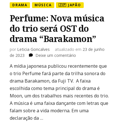
DRAMA
MÚSICA
🇯🇵 JAPÃO
o
Perfume: Nova música
do trio será OST do
drama “Barakamon”
por
Leticia Goncalves
atualizado em
23 de junho
em
de 2023
Deixe um comentário
Perfume:
A mídia japonesa publicou recentemente que
Nova
ade
o trio Perfume fará parte da trilha sonora do
música
do
drama Barakamon, da Fuji TV. A faixa
trio
escolhida como tema principal do drama é
será
Moon, um dos trabalhos mais recentes do trio.
OST
A música é uma faixa dançante com letras que
do
drama
falam sobre a vida moderna. Em uma
retados
“Barakamon”
declaração da …