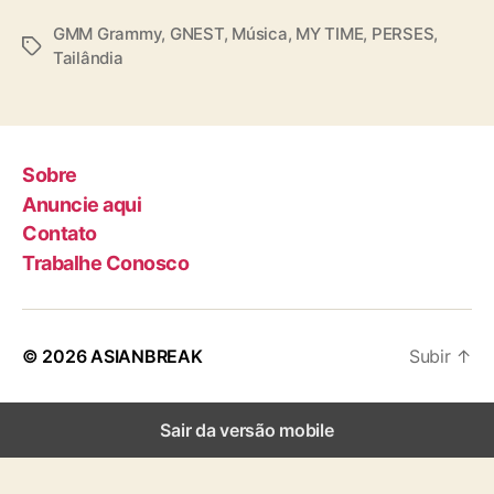
GMM Grammy
,
GNEST
,
Música
,
MY TIME
,
PERSES
,
T
Tailândia
a
g
s
Sobre
Anuncie aqui
Contato
Trabalhe Conosco
© 2026
ASIANBREAK
Subir
↑
Sair da versão mobile