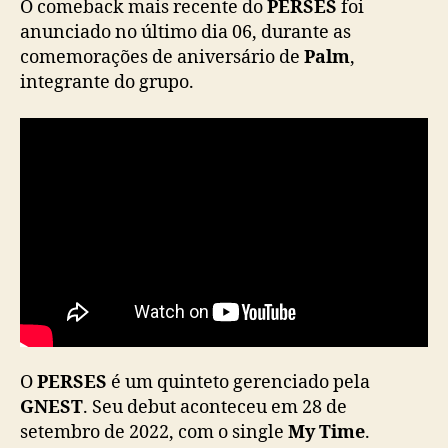
O comeback mais recente do
PERSES
foi
m
anunciado no último dia 06, durante as
o
comemorações de aniversário de
Palm
,
s
integrante do grupo.
i
n
g
l
e
“
C
u
t
e
l
e
s
s
O
PERSES
é um quinteto gerenciado pela
”
GNEST
. Seu debut aconteceu em 28 de
setembro de 2022, com o single
My Time
.