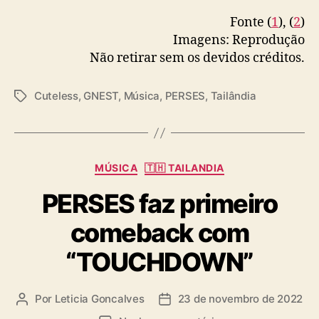
Fonte (
1
), (
2
)
Imagens: Reprodução
Não retirar sem os devidos créditos.
Cuteless
,
GNEST
,
Música
,
PERSES
,
Tailândia
T
a
g
s
C
MÚSICA
🇹🇭 TAILANDIA
a
PERSES faz primeiro
t
e
comeback com
g
o
“TOUCHDOWN”
r
i
a
Por
Leticia Goncalves
23 de novembro de 2022
A
D
s
u
a