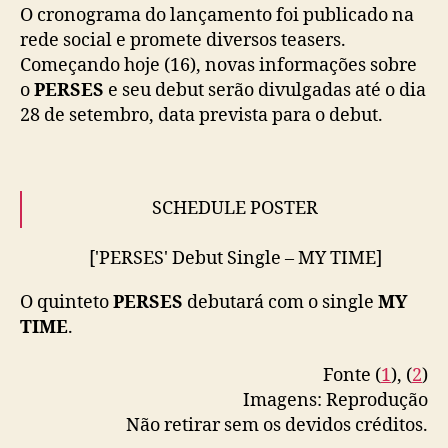
S
O cronograma do lançamento foi publicado na
เซส
#PERSES_MYTIME
#GNEST
rede social e promete diversos teasers.
#GMMGrammy
pic.twitter.com/1srFlvxmL1
Começando hoje (16), novas informações sobre
— PERSES (@perses_official)
September 16,
o
PERSES
e seu debut serão divulgadas até o dia
2022
28 de setembro, data prevista para o debut.
SCHEDULE POSTER
['PERSES' Debut Single – MY TIME]
Release on • 2022.09.28 (ICT)
#PERSES
#เพอร์
O quinteto
PERSES
debutará com o single
MY
เซส
#PERSES_MYTIME
#GNEST
TIME
.
#GMMGrammy
pic.twitter.com/V5lLZbO3EZ
Fonte (
1
), (
2
)
— PERSES (@perses_official)
September 15,
Imagens: Reprodução
2022
Não retirar sem os devidos créditos.