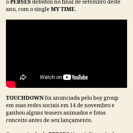
o
PERSES
debutou no final de setembro deste
m
ano, com o single
MY TIME
.
e
b
a
c
k
c
o
m
“
T
O
U
C
H
TOUCHDOWN
foi anunciada pelo boy group
D
em suas redes sociais em 14 de novembro e
O
ganhou alguns teasers animados e fotos
W
conceito antes de seu lançamento.
N
”