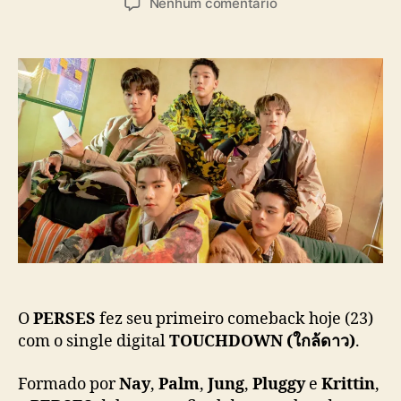
e
Nenhum comentário
t
t
m
o
a
P
r
d
E
d
e
R
o
p
S
p
u
E
o
b
S
s
l
f
t
i
a
c
z
a
p
ç
r
ã
i
o
m
e
i
O
PERSES
fez seu primeiro comeback hoje (23)
r
com o single digital
TOUCHDOWN (ใกล้ดาว)
.
o
c
Formado por
Nay
,
Palm
,
Jung
,
Pluggy
e
Krittin
,
o