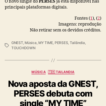
O novo single do
PERSES
já está disponível nas
principais plataformas digitais.
Fontes (
1
), (
2
)
Imagens: reprodução
Não retirar sem os devidos créditos.
GNEST
,
Música
,
MY TIME
,
PERSES
,
Tailândia
,
T
TOUCHDOWN
a
g
s
C
MÚSICA
🇹🇭 TAILANDIA
a
Nova aposta da GNEST,
t
e
PERSES debuta com
g
o
single “MY TIME”
r