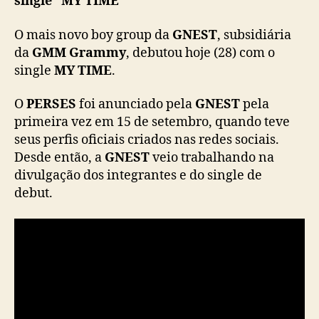
single “MY TIME”
T
,
O mais novo boy group da
GNEST
, subsidiária
P
da
GMM Grammy
, debutou hoje (28) com o
E
single
MY TIME
.
R
S
O
PERSES
foi anunciado pela
GNEST
pela
E
primeira vez em 15 de setembro, quando teve
S
d
seus perfis oficiais criados nas redes sociais.
e
Desde então, a
GNEST
veio trabalhando na
b
divulgação dos integrantes e do single de
u
debut.
t
a
c
o
m
s
i
n