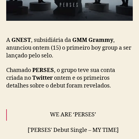
a
c
ç
i
ã
a
o
n
o
v
A
GNEST
, subsidiária da
GMM Grammy
,
o
anunciou ontem (15) o primeiro boy group a ser
b
lançado pelo selo.
o
y
Chamado
PERSES
, o grupo teve sua conta
g
criada no
Twitter
ontem e os primeiros
r
detalhes sobre o debut foram revelados.
o
u
p
P
WE ARE ‘PERSES’
E
R
S
['PERSES' Debut Single – MY TIME]
E
Release on • 2022.09.28 (ICT)
#PERSES
#เพอร์