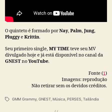
g
l
e
“
M
Y
O quinteto é formado por
Nay
,
Palm
,
Jung
,
T
Pluggy
e
Krittin
.
I
M
Seu primeiro single,
MY TIME
teve seu MV
E
divulgado hoje e já está disponível no canal da
”
GNEST
no
YouTube
.
Fonte (
1
)
Imagens: reprodução
Não retirar sem os devidos créditos.
GMM Grammy
,
GNEST
,
Música
,
PERSES
,
Tailândia
T
a
g