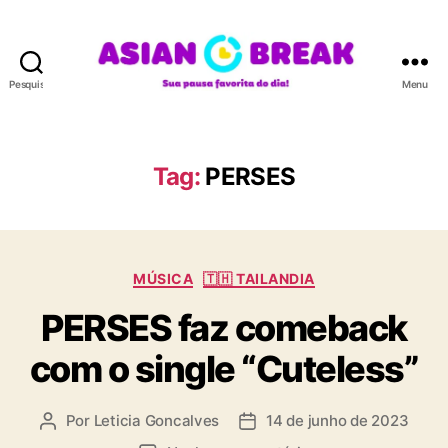
Pesquisar
Menu
A
S
I
A
Tag:
PERSES
N
B
R
E
C
A
MÚSICA
🇹🇭 TAILANDIA
a
K
PERSES faz comeback
t
e
com o single “Cuteless”
g
o
r
Por
Leticia Goncalves
14 de junho de 2023
A
D
i
u
a