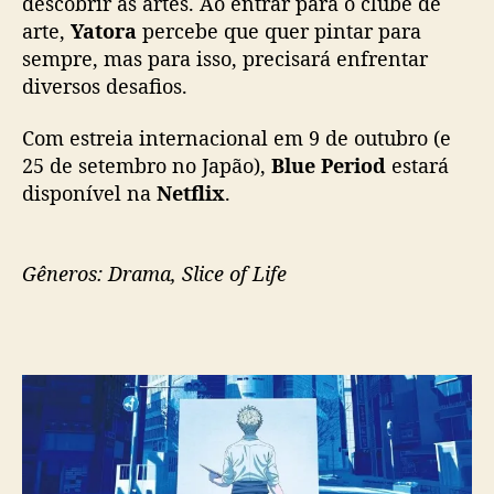
descobrir as artes. Ao entrar para o clube de
ê
a
arte,
Yatora
percebe que quer pintar para
c
sempre, mas para isso, precisará enfrentar
o
diversos desafios.
m
p
Com estreia internacional em 9 de outubro (e
a
25 de setembro no Japão),
Blue Period
estará
n
disponível na
Netflix
.
h
a
r
e
Gêneros: Drama, Slice of Life
a
l
i
s
t
a
c
o
m