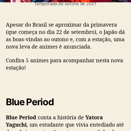
o
temporada de outono de 2021
r
a
d
Apesar do Brasil se aproximar da primavera
a
(que começa no dia 22 de setembro), o Japão dá
d
as boas-vindas ao outono e, com a estação, uma
e
nova leva de animes é anunciada.
O
u
Confira 5 animes para acompanhar nesta nova
t
estação!
o
n
o
p
a
Blue Period
r
a
v
Blue Period
conta a história de
Yatora
o
Yaguchi
, um estudante que vivia entediado até
c