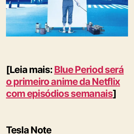
p
l
e
t
a
d
e
l
a
n
[Leia mais:
Blue Period será
ç
a
o primeiro anime da Netflix
m
e
com episódios semanais
]
n
t
o
s
Tesla Note