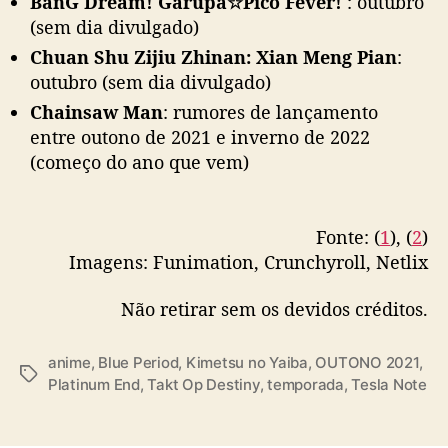
BanG Dream! Garupa☆Pico Fever!
: outubro
(sem dia divulgado)
Chuan Shu Zijiu Zhinan: Xian Meng Pian
:
outubro (sem dia divulgado)
Chainsaw Man
: rumores de lançamento
entre outono de 2021 e inverno de 2022
(começo do ano que vem)
Fonte: (
1
), (
2
)
Imagens: Funimation, Crunchyroll, Netlix
Não retirar sem os devidos créditos.
anime
,
Blue Period
,
Kimetsu no Yaiba
,
OUTONO 2021
,
T
Platinum End
,
Takt Op Destiny
,
temporada
,
Tesla Note
a
g
s