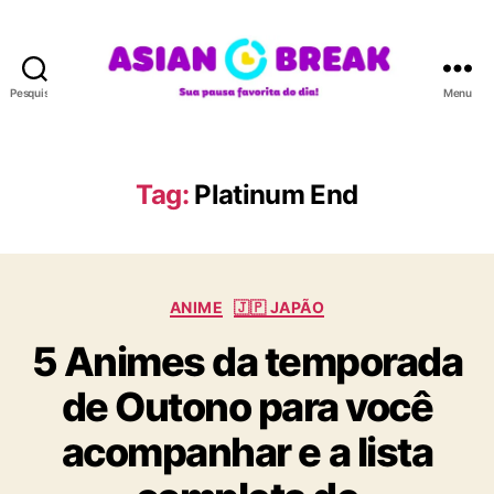
Pesquisar
Menu
A
S
I
A
Tag:
Platinum End
N
B
R
E
C
A
ANIME
🇯🇵 JAPÃO
a
K
5 Animes da temporada
t
e
de Outono para você
g
o
acompanhar e a lista
r
i