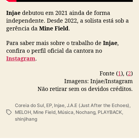
e
s
Injae
debutou em 2021 ainda de forma
)
independente. Desde 2022, a solista está sob a
”
gerência da
Mine Field
.
e
f
Para saber mais sobre o trabalho de
a
Injae
,
i
confira o perfil oficial da cantora no
x
Instagram
.
a
e
Fonte (
1
), (
2
)
m
Imagens: Injae/Instagram
p
Não retirar sem os devidos créditos.
a
r
c
Coreia do Sul
,
EP
,
Injae
,
J.A.E (Just After the Echoes)
,
e
MELOH
,
Mine Field
,
Música
,
Nochang
,
PLAYBACK
,
T
r
shinjihang
a
i
g
a
s
c