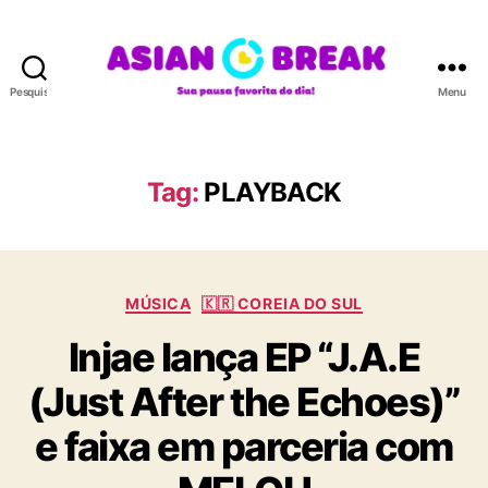
Pesquisar
Menu
A
S
I
A
Tag:
PLAYBACK
N
B
R
E
C
A
MÚSICA
🇰🇷 COREIA DO SUL
a
K
Injae lança EP “J.A.E
t
e
(Just After the Echoes)”
g
o
e faixa em parceria com
r
i