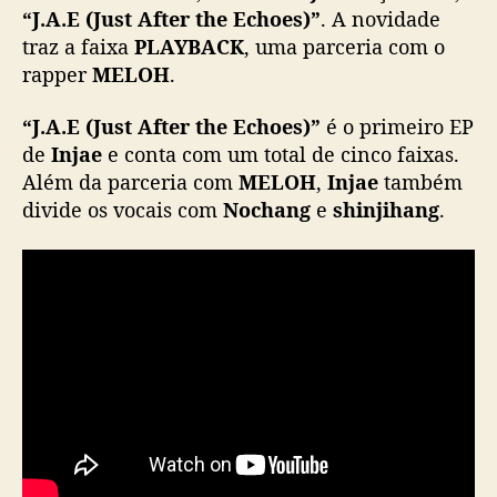
A
“J.A.E (Just After the Echoes)”
. A novidade
.
traz a faixa
PLAYBACK
, uma parceria com o
E
rapper
MELOH
.
(
J
“J.A.E (Just After the Echoes)”
é o primeiro EP
u
de
Injae
e conta com um total de cinco faixas.
s
Além da parceria com
MELOH
,
Injae
também
t
divide os vocais com
Nochang
e
shinjihang
.
A
f
t
e
r
t
h
e
E
c
h
o