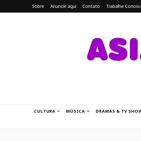
Sobre
Anuncie aqui
Contato
Trabalhe Conosc
ASIANBRE
Tudo sobre o entretenimento asiático.
CULTURA
MÚSICA
DRAMAS & TV SHO