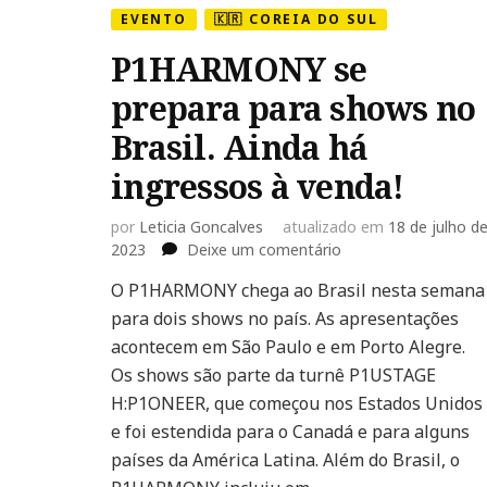
EVENTO
🇰🇷 COREIA DO SUL
P1HARMONY se
prepara para shows no
Brasil. Ainda há
ingressos à venda!
por
Leticia Goncalves
atualizado em
18 de julho d
em
2023
Deixe um comentário
P1HARMONY
O P1HARMONY chega ao Brasil nesta semana
se
para dois shows no país. As apresentações
prepara
para
acontecem em São Paulo e em Porto Alegre.
shows
Os shows são parte da turnê P1USTAGE
no
H:P1ONEER, que começou nos Estados Unidos
Brasil.
e foi estendida para o Canadá e para alguns
Ainda
há
países da América Latina. Além do Brasil, o
ingressos