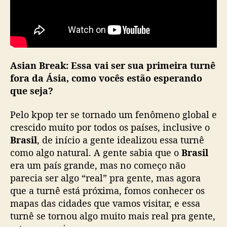
a
n
d
a
r
e
Asian Break:
Essa vai ser sua primeira turnê
c
fora da Ásia, como vocês estão esperando
a
que seja?
d
o
Pelo kpop ter se tornado um fenômeno global e
p
crescido muito por todos os países, inclusive o
a
Brasil
, de início a gente idealizou essa turnê
r
como algo natural. A gente sabia que o
Brasil
a
f
era um país grande, mas no começo não
ã
parecia ser algo “real” pra gente, mas agora
s
que a turnê está próxima, fomos conhecer os
b
mapas das cidades que vamos visitar, e essa
r
turnê se tornou algo muito mais real pra gente,
a