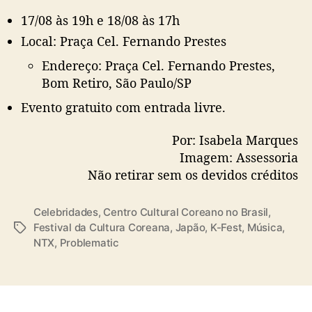
17/08 às 19h e 18/08 às 17h
Local: Praça Cel. Fernando Prestes
Endereço: Praça Cel. Fernando Prestes,
Bom Retiro, São Paulo/SP
Evento gratuito com entrada livre.
Por: Isabela Marques
Imagem: Assessoria
Não retirar sem os devidos créditos
Celebridades
,
Centro Cultural Coreano no Brasil
,
Festival da Cultura Coreana
,
Japão
,
K-Fest
,
Música
,
T
NTX
,
Problematic
a
g
s