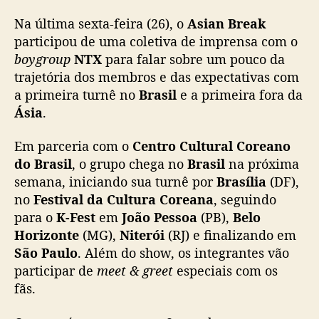
T
Na última sexta-feira (26), o
Asian Break
X
c
participou de uma coletiva de imprensa com o
o
boygroup
NTX
para falar sobre um pouco da
n
trajetória dos membros e das expectativas com
t
a primeira turnê no
Brasil
e a primeira fora da
a
Ásia
.
s
o
Em parceria com o
Centro Cultural Coreano
b
do Brasil
, o grupo chega no
Brasil
na próxima
r
e
semana, iniciando sua turnê por
Brasília
(DF),
e
no
Festival da Cultura Coreana
, seguindo
x
para o
K-Fest
em
João Pessoa
(PB),
Belo
p
Horizonte
(MG),
Niterói
(RJ) e finalizando em
e
São Paulo
. Além do show, os integrantes vão
c
participar de
meet & greet
especiais com os
t
fãs.
a
t