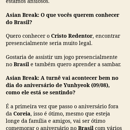
estamos ansiosos.
s
i
Asian Break:
O que vocês querem conhecer
l
e
do Brasil?
i
r
Quero conhecer o
Cristo Redentor
, encontrar
o
presencialmente seria muito legal.
s
Gostaria de assistir um jogo presencialmente
no
Brasil
e também quero aprender a sambar.
Asian Break:
A turnê vai acontecer bem no
dia do aniversário de Yunhyeok (09/08),
como ele está se sentindo?
É a primeira vez que passo o aniversário fora
da
Coreia
, isso é ótimo, mesmo que esteja
longe da família e amigos, vai ser ótimo
comemorar o aniversário no
Brasil
com vários