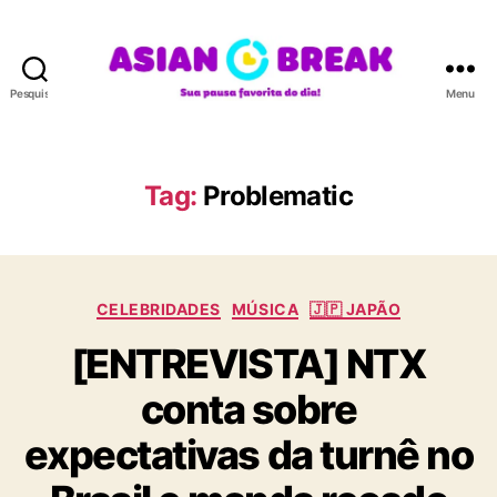
Pesquisar
Menu
A
S
I
A
Tag:
Problematic
N
B
R
E
C
A
CELEBRIDADES
MÚSICA
🇯🇵 JAPÃO
a
K
[ENTREVISTA] NTX
t
e
conta sobre
g
o
expectativas da turnê no
r
i