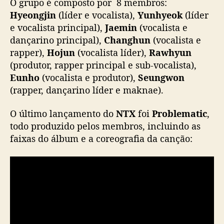
i
O grupo é composto por 8 membros:
v
Hyeongjin
(líder e vocalista),
Yunhyeok
(líder
a
e vocalista principal),
Jaemin
(vocalista e
s
dançarino principal),
Changhun
(vocalista e
d
rapper),
Hojun
(vocalista líder),
Rawhyun
a
(produtor, rapper principal e sub-vocalista),
t
Eunho
(vocalista e produtor),
Seungwon
u
r
(rapper, dançarino líder e maknae).
n
ê
O último lançamento do
NTX
foi
Problematic
,
n
todo produzido pelos membros, incluindo as
o
faixas do álbum e a coreografia da canção:
B
r
a
s
i
l
e
m