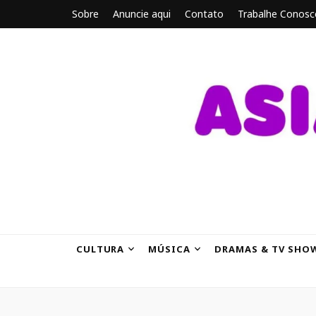
Sobre
Anuncie aqui
Contato
Trabalhe Conosc
ASIANBRE
Tudo sobre o entretenimento asiático.
CULTURA
MÚSICA
DRAMAS & TV SHO