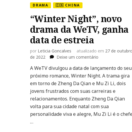
DRAMA
🇨🇳 CHINA
“Winter Night”, novo
drama da WeTV, ganha
data de estreia
por
Leticia Goncalves
atualizado em
27 de outubr
em
de 2022
Deixe um comentário
“Winter
A WeTV divulgou a data de lançamento do seu
Night”,
próximo romance, Winter Night. A trama gira
novo
drama
em torno de Zheng Da Qian e Mu Zi Li, dois
da
jovens frustrados com suas carreiras e
WeTV,
relacionamentos. Enquanto Zheng Da Qian
ganha
volta para sua cidade natal com sua
data
de
personalidade viva e alegre, Mu Zi Li é o chef
estreia
…