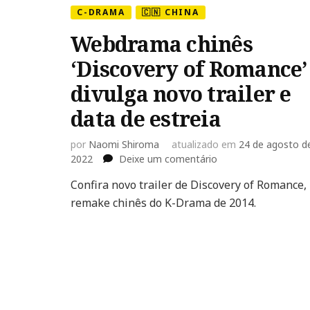
C-DRAMA
🇨🇳 CHINA
Webdrama chinês
‘Discovery of Romance’
divulga novo trailer e
data de estreia
por
Naomi Shiroma
atualizado em
24 de agosto d
em
2022
Deixe um comentário
Webdrama
Confira novo trailer de Discovery of Romance,
chinês
remake chinês do K-Drama de 2014.
‘Discovery
of
Romance’
divulga
novo
trailer
e
data