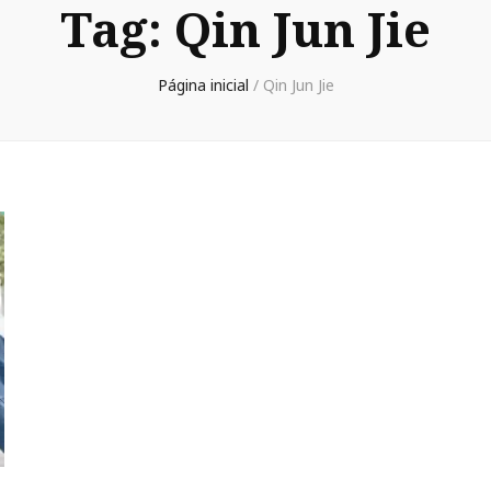
Tag:
Qin Jun Jie
Página inicial
/
Qin Jun Jie