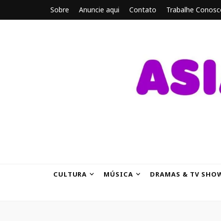
Sobre
Anuncie aqui
Contato
Trabalhe Conosc
ASIANBRE
Tudo sobre o entretenimento asiático.
CULTURA
MÚSICA
DRAMAS & TV SHO