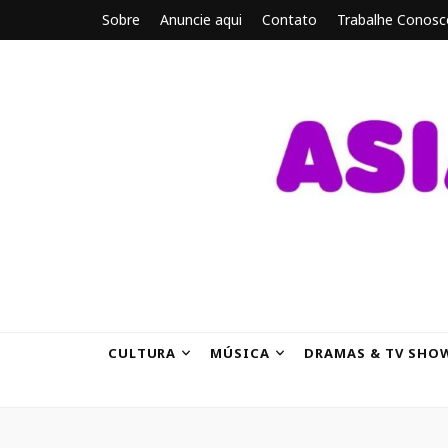
Sobre
Anuncie aqui
Contato
Trabalhe Conosc
ASIANBRE
Tudo sobre o entretenimento asiático.
CULTURA
MÚSICA
DRAMAS & TV SHO