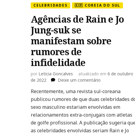
CELEBRIDADES
🇰🇷 COREIA DO SUL
Agências de Rain e Jo
Jung-suk se
manifestam sobre
rumores de
infidelidade
por
Leticia Goncalves
atualizado em
6 de outubro
em
de 2022
Deixe um comentário
Agências
Recentemente, uma revista sul-coreana
de
publicou rumores de que duas celebridades d
Rain
e
sexo masculino estariam envolvidas em
Jo
relacionamentos extra-conjugais com atletas
Jung-
de golfe profissional. A publicação sugeria qu
suk
as celebridades envolvidas seriam Rain e Jo
se