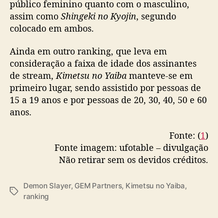
público feminino quanto com o masculino,
o
assim como
Shingeki no Kyojin
, segundo
s
s
colocado em ambos.
t
r
Ainda em outro ranking, que leva em
e
consideração a faixa de idade dos assinantes
a
de stream,
Kimetsu no Yaiba
manteve-se em
m
primeiro lugar, sendo assistido por pessoas de
i
15 a 19 anos e por pessoas de 20, 30, 40, 50 e 60
n
anos.
g
s
j
Fonte: (
1
)
a
Fonte imagem: ufotable – divulgação
p
Não retirar sem os devidos créditos.
o
n
Demon Slayer
,
GEM Partners
,
Kimetsu no Yaiba
,
e
T
ranking
s
a
e
g