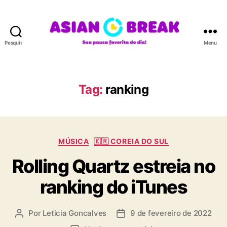
Pesquisar
Menu
A
S
I
A
Tag:
ranking
N
B
R
E
C
A
MÚSICA
🇰🇷 COREIA DO SUL
a
K
Rolling Quartz estreia no
t
e
ranking do iTunes
g
o
r
Por
Leticia Goncalves
9 de fevereiro de 2022
A
D
i
u
a