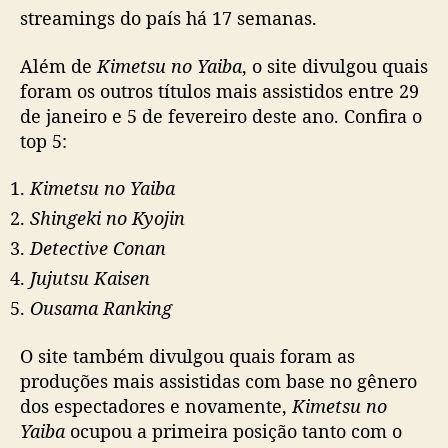
streamings do país há 17 semanas.
o
a
n
Além de
Kimetsu no Yaiba
, o site divulgou quais
i
foram os outros títulos mais assistidos entre 29
m
de janeiro e 5 de fevereiro deste ano. Confira o
e
top 5:
m
a
Kimetsu no Yaiba
i
Shingeki no Kyojin
s
a
Detective Conan
s
Jujutsu Kaisen
s
i
Ousama Ranking
s
t
O site também divulgou quais foram as
i
produções mais assistidas com base no gênero
d
dos espectadores e novamente,
Kimetsu no
o
Yaiba
ocupou a primeira posição tanto com o
n