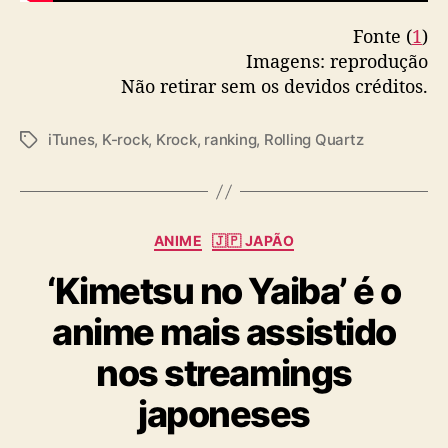
Fonte (
1
)
Imagens: reprodução
Não retirar sem os devidos créditos.
iTunes
,
K-rock
,
Krock
,
ranking
,
Rolling Quartz
T
a
g
s
C
ANIME
🇯🇵 JAPÃO
a
‘Kimetsu no Yaiba’ é o
t
e
anime mais assistido
g
o
nos streamings
r
i
japoneses
a
s