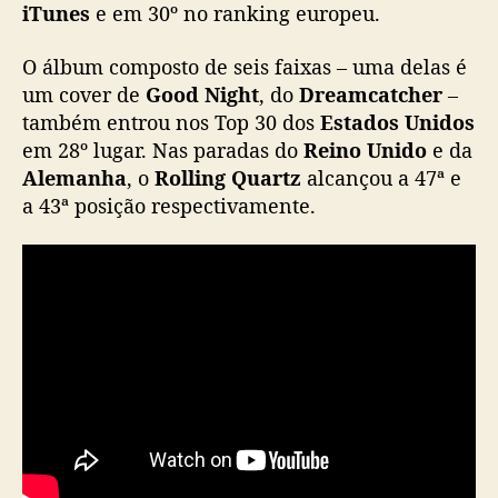
iTunes
e em 30º no ranking europeu.
a
n
O álbum composto de seis faixas – uma delas é
o
um cover de
Good Night
, do
Dreamcatcher
–
r
a
também entrou nos Top 30 dos
Estados Unidos
n
em 28º lugar. Nas paradas do
Reino Unido
e da
k
Alemanha
, o
Rolling Quartz
alcançou a 47ª e
i
a 43ª posição respectivamente.
n
g
d
o
i
T
u
n
e
s