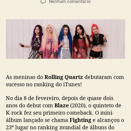
a
e
Nenhum comentário
t
t
s
m
o
a
R
r
d
o
d
e
l
o
p
l
p
u
i
o
b
n
s
l
g
t
i
Q
c
u
a
a
ç
As meninas do
Rolling Quartz
debutaram com
r
ã
sucesso no ranking do iTunes!
t
o
z
No dia 8 de fevereiro, depois de quase dois
e
s
anos do debut com
Blaze
(2020), o quinteto de
t
K-rock fez seu primeiro comeback. O mini-
r
álbum lançado se chama
Fighting
e alcançou o
e
23º lugar no ranking mundial de álbuns do
i