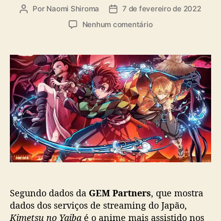
Por
Naomi Shiroma
7 de fevereiro de 2022
A
D
u
a
e
Nenhum comentário
t
t
m
o
a
‘
r
d
K
d
e
i
o
p
m
p
u
e
o
b
t
s
l
s
t
i
u
c
n
a
o
ç
Y
ã
a
o
i
b
Segundo dados da
GEM Partners
, que mostra
a
dados dos serviços de streaming do Japão,
’
Kimetsu no Yaiba
é o anime mais assistido nos
é