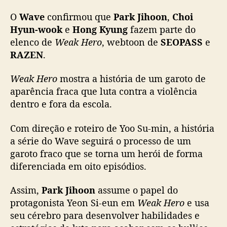
o
O
Wave
confirmou que
Park Jihoon
,
Choi
i
H
Hyun-wook
e
Hong Kyung
fazem parte do
y
elenco de
Weak Hero
, webtoon de
SEOPASS
e
u
RAZEN
.
n
-
Weak Hero
mostra a história de um garoto de
w
aparência fraca que luta contra a violência
o
dentro e fora da escola.
o
k
Com direção e roteiro de Yoo Su-min, a história
e
H
a série do Wave seguirá o processo de um
o
garoto fraco que se torna um herói de forma
n
diferenciada em oito episódios.
g
K
Assim,
Park Jihoon
assume o papel do
y
protagonista Yeon Si-eun em
Weak Hero
e usa
u
seu cérebro para desenvolver habilidades e
n