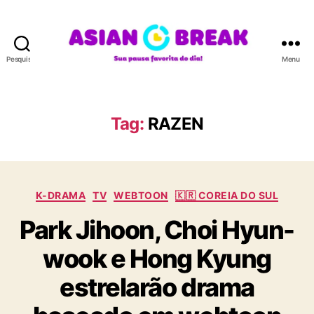
Pesquisar
Menu
A
S
I
A
Tag:
RAZEN
N
B
R
E
C
A
K-DRAMA
TV
WEBTOON
🇰🇷 COREIA DO SUL
a
K
Park Jihoon, Choi Hyun-
t
e
wook e Hong Kyung
g
o
estrelarão drama
r
i