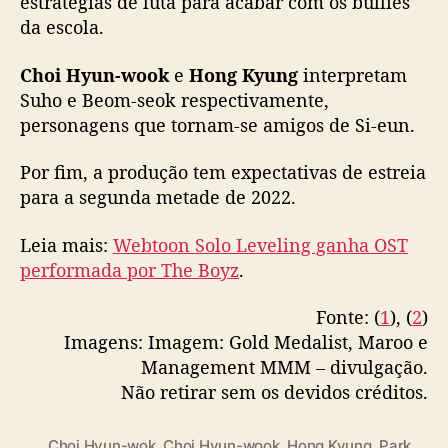
estratégias de luta para acabar com os bullies
g
e
da escola.
s
t
Choi Hyun-wook
e
Hong Kyung
interpretam
r
Suho e Beom-seok respectivamente,
e
personagens que tornam-se amigos de Si-eun.
l
a
Por fim, a produção tem expectativas de estreia
r
para a segunda metade de 2022.
ã
o
Leia mais:
Webtoon Solo Leveling ganha OST
d
r
performada por The Boyz
.
a
m
Fonte: (
1
), (
2
)
a
Imagens: Imagem: Gold Medalist, Maroo e
b
Management MMM – divulgação.
a
Não retirar sem os devidos créditos.
s
e
a
Choi Hyun-wok
,
Choi Hyun-wook
,
Hong Kyung
,
Park