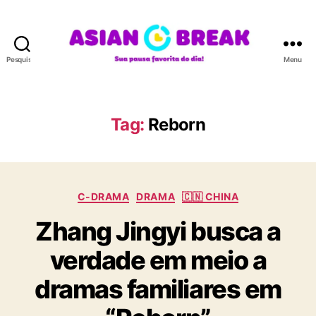
Pesquisar
Menu
A
S
I
A
Tag:
Reborn
N
B
R
E
C
A
C-DRAMA
DRAMA
🇨🇳 CHINA
a
K
Zhang Jingyi busca a
t
e
verdade em meio a
g
o
dramas familiares em
r
i