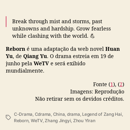
a
s
— WeTV.Official (@WeTVOfficial)
June 16,
f
2025
a
Break through mist and storms, past
m
unknowns and hardship. Grow fearless
i
while clashing with the world. 💪
l
i
Reborn
é uma adaptação da web novel
Huan
🎬
#Reborn
Premiers 19 June on WeTV
a
Yu
, de
Qiang Yu
. O drama estreia em 19 de
globally.
r
junho pela
WeTV
e será exibido
e
mundialmente.
✨Starring
#ZhangJingyi
#ZhouYiran
s
#WuYou
e
#HuangXiyan
#LiuDan
#WangYidi
Fonte (
1
), (
2
)
m
#ChenXixu
#HuangYi
#SunTianyu
“
Imagens: Reprodução
#HeLiaolvyun
#焕羽
…
R
Não retirar sem os devidos créditos.
pic.twitter.com/9PDSAkCXe2
e
b
— WeTV.Official (@WeTVOfficial)
June 15,
C-Drama
,
Cdrama
,
China
,
drama
,
Legend of Zang Hai
,
o
T
2025
Reborn
,
WeTV
,
Zhang Jingyi
,
Zhou YIran
r
a
n