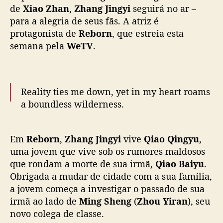
a
de
Xiao Zhan
,
Zhang Jingyi
seguirá no ar –
a
para a alegria de seus fãs. A atriz é
v
protagonista de
Reborn
, que estreia esta
e
semana pela
WeTV
.
r
d
a
d
Reality ties me down, yet in my heart roams
e
a boundless wilderness.
e
m
m
🎬
#Reborn
Premiers 19 June on WeTV
e
Em
Reborn
,
Zhang Jingyi
vive
Qiao Qingyu
,
globally.
i
uma jovem que vive sob os rumores maldosos
o
que rondam a morte de sua irmã,
Qiao Baiyu
.
✨Starring
#ZhangJingyi
#ZhouYiran
#WuYou
a
Obrigada a mudar de cidade com a sua família,
#HuangXiyan
#LiuDan
#WangYidi
d
a jovem começa a investigar o passado de sua
#ChenXixu
#HuangYi
#焕羽
#张婧仪
#周翊然
#
r
irmã ao lado de
Ming Sheng
(
Zhou Yiran
), seu
吴优
#黄曦彦
#刘丹
#王艺荻
#陈玺旭
#黄毅
a
novo colega de classe.
m
#WeTV
…
pic.twitter.com/B0QG8TgN5G