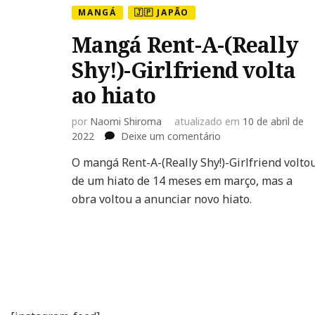
MANGÁ
🇯🇵 JAPÃO
Mangá Rent-A-(Really
Shy!)-Girlfriend volta
ao hiato
por
Naomi Shiroma
atualizado em
10 de abril de
em
2022
Deixe um comentário
Mangá
O mangá Rent-A-(Really Shy!)-Girlfriend volto
Rent-
de um hiato de 14 meses em março, mas a
A-
(Really
obra voltou a anunciar novo hiato.
Shy!)-
Girlfriend
volta
ao
hiato