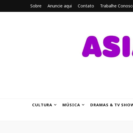
Sobre
Anuncie aqui
Contato
Trabalhe Conosc
ASIANBRE
Tudo sobre o entretenimento asiático.
CULTURA
MÚSICA
DRAMAS & TV SHO