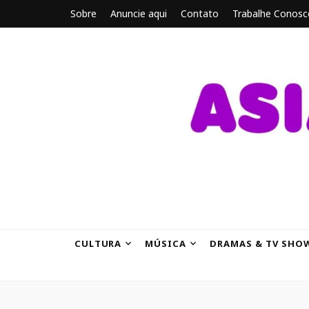
Sobre
Anuncie aqui
Contato
Trabalhe Conosc
ASIANBRE
Tudo sobre o entretenimento asiático.
CULTURA
MÚSICA
DRAMAS & TV SHO