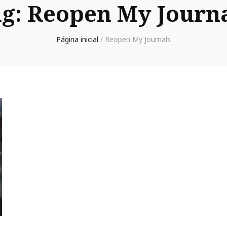
ag:
Reopen My Journ
Página inicial
/
Reopen My Journals