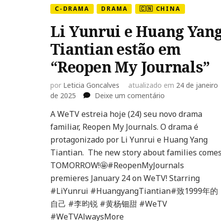
C-DRAMA
DRAMA
🇨🇳 CHINA
Li Yunrui e Huang Yan
Tiantian estão em
“Reopen My Journals”
por
Leticia Goncalves
atualizado em
24 de janeiro
em
de 2025
Deixe um comentário
Li
A WeTV estreia hoje (24) seu novo drama
Yunrui
familiar, Reopen My Journals. O drama é
e
Huang
protagonizado por Li Yunrui e Huang Yang
Yang
Tiantian. The new story about families come
Tiantian
TOMORROW!🤩#ReopenMyJournals
estão
premieres January 24 on WeTV! Starring
em
“Reopen
#LiYunrui #HuangyangTiantian#致1999年的
My
自己 #李昀锐 #黄杨钿甜 #WeTV
Journals”
#WeTVAlwaysMore