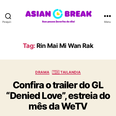
Pesquisar
Menu
A
S
I
A
Tag:
Rin Mai Mi Wan Rak
N
B
R
E
C
A
DRAMA
🇹🇭 TAILANDIA
a
K
Confira o trailer do GL
t
e
“Denied Love”, estreia do
g
o
mês da WeTV
r
i