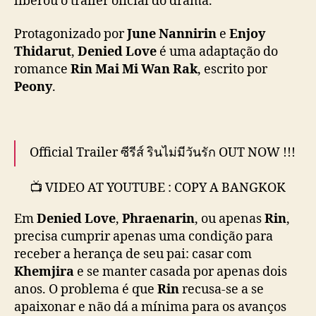
liberou o trailer oficial do drama.
G
L
Protagonizado por
June Nannirin
e
Enjoy
“
Thidarut
,
Denied Love
é uma adaptação do
D
romance
Rin Mai Mi Wan Rak
,
escrito por
e
Peony
.
n
i
e
d
L
Official Trailer ซีรีส์ รินไม่มีวันรัก OUT NOW !!!
o
v
📺 VIDEO AT YOUTUBE : COPY A BANGKOK
e
และ ▶️ ทุก SNS :
”
Em
Denied Love
,
Phraenarin
, ou apenas
Rin
,
COPY A BANGKOK และ WeTV
,
precisa cumprir apenas uma condição para
e
receber a herança de seu pai: casar com
ติดตามข่าวสารอัพเดทได้ทาง Social
s
Khemjira
e se manter casada por apenas dois
t
Media
https://t.co/fFS68U3rcH
#DeniedLoveSe
anos. O problema é que
Rin
recusa-se a se
r
ries
#รินไม่มีวัน
e
apaixonar e não dá a mínima para os avanços
รักSeries
#WeTVth
#copyabangkok