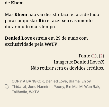
i
de
Khem
.
pic.twitter.com/RORK6sJt5E
a
d
Mas
Khem
não vai desistir fácil e fará de tudo
— รินไม่มีวันรัก : Denied Love (@DeniedLove_)
o
para conquistar
Rin
e fazer seu casamento
May 9, 2025
m
durar muito mais tempo.
ê
s
Denied Love
estreia em 29 de maio com
d
exclusividade pela
WeTV
.
a
W
e
Fonte (
1
), (
2
)
T
Imagens: Denied Love/X
V
Não retirar sem os devidos créditos.
COPY A BANGKOK
,
Denied Love
,
drama
,
Enjoy
Thidarut
,
June Nannirin
,
Peony
,
Rin Mai Mi Wan Rak
,
T
Tailândia
,
WeTV
a
g
s