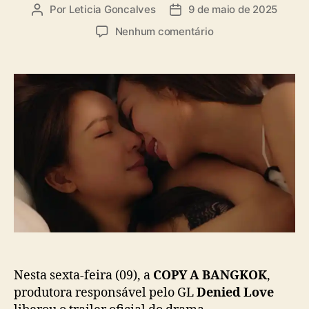
a
Por
Leticia Goncalves
9 de maio de 2025
A
D
s
u
a
e
Nenhum comentário
t
t
m
o
a
C
r
d
o
d
e
n
o
p
f
p
u
i
o
b
r
s
l
a
t
i
o
c
t
a
r
ç
a
ã
i
o
l
e
r
Nesta sexta-feira (09), a
COPY A BANGKOK
,
d
produtora responsável pelo GL
Denied Love
o