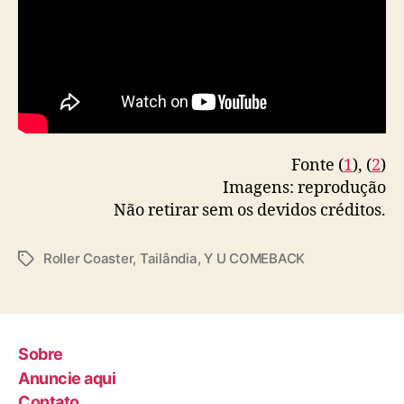
Fonte (
1
), (
2
)
Imagens: reprodução
Não retirar sem os devidos créditos.
Roller Coaster
,
Tailândia
,
Y U COMEBACK
T
a
g
s
Sobre
Anuncie aqui
Contato