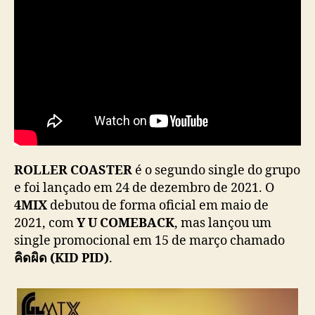
C
O
A
S
T
E
R
ROLLER COASTER
é o segundo single do grupo
e foi lançado em 24 de dezembro de 2021. O
4MIX
debutou de forma oficial em maio de
2021, com
Y U COMEBACK
, mas lançou um
single promocional em 15 de março chamado
คิดผิด (KID PID)
.