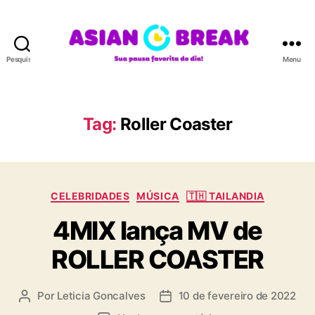
Pesquisar
Menu
A
S
I
A
Tag:
Roller Coaster
N
B
R
E
C
A
CELEBRIDADES
MÚSICA
🇹🇭 TAILANDIA
a
K
4MIX lança MV de
t
e
ROLLER COASTER
g
o
r
Por
Leticia Goncalves
10 de fevereiro de 2022
A
D
i
u
a