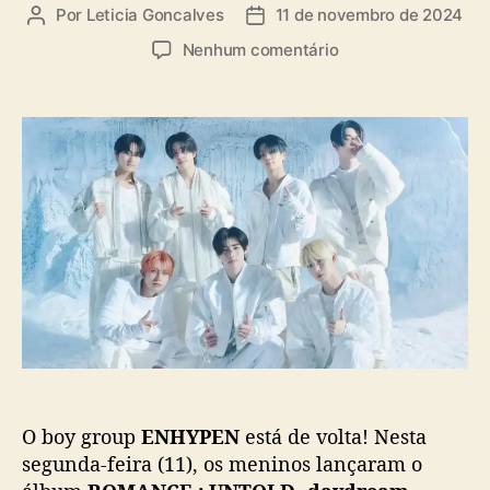
a
Por
Leticia Goncalves
11 de novembro de 2024
A
D
s
u
a
e
Nenhum comentário
t
t
m
o
a
E
r
d
N
d
e
H
o
p
Y
p
u
P
o
b
E
s
l
N
t
i
e
c
s
a
t
ç
á
ã
d
o
e
v
O boy group
ENHYPEN
está de volta! Nesta
o
l
segunda-feira (11), os meninos lançaram o
t