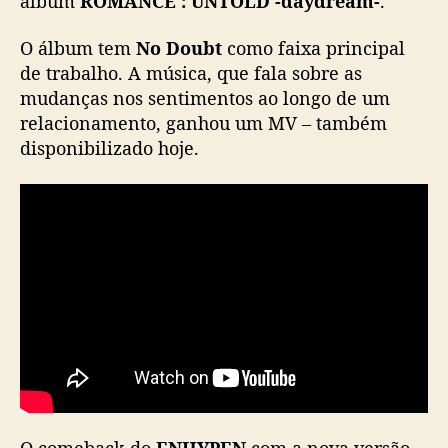
álbum
ROMANCE : UNTOLD -daydream-
.
a
c
O álbum tem
No Doubt
como faixa principal
o
de trabalho. A música, que fala sobre as
m
mudanças nos sentimentos ao longo de um
“
relacionamento, ganhou um MV – também
R
disponibilizado hoje.
O
M
A
N
C
E
:
U
N
T
O
L
D
-
O comeback do
ENHYPEN
com a nova versão