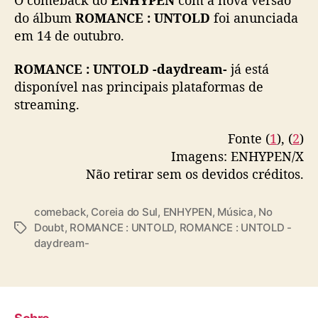
d
do álbum
ROMANCE : UNTOLD
foi anunciada
a
em 14 de outubro.
y
d
ROMANCE : UNTOLD -daydream-
r
já está
e
disponível nas principais plataformas de
a
streaming.
m
-
Fonte (
1
), (
2
)
”
Imagens: ENHYPEN/X
Não retirar sem os devidos créditos.
comeback
,
Coreia do Sul
,
ENHYPEN
,
Música
,
No
Doubt
,
ROMANCE : UNTOLD
,
ROMANCE : UNTOLD -
T
daydream-
a
g
s