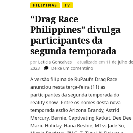
FILIPINAS
TV
“Drag Race
Philippines” divulga
participantes da
segunda temporada
por
Leticia Goncalves
atualizado em
11 de julho d
em
2023
Deixe um comentário
“Drag
A versão filipina de RuPaul’s Drag Race
Race
anunciou nesta terça-feira (11) as
Philippines”
divulga
participantes da segunda temporada do
participantes
reality show. Entre os nomes desta nova
da
temporada estão Arizona Brandy, Astrid
segunda
Mercury, Bernie, Captivating Katkat, Dee Dee
temporada
Marie Holiday, Hana Beshie, M1ss Jade So,