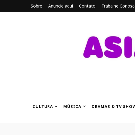
Sobre
Anuncie aqui
Contato
Trabalhe Conosc
ASIANBRE
Tudo sobre o entretenimento asiático.
CULTURA
MÚSICA
DRAMAS & TV SHO