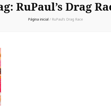
ag:
RuPaul’s Drag Ra
Página inicial
/
RuPaul’s Drag Race