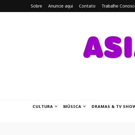
Sobre
Anuncie aqui
Contato
Trabalhe Conosc
ASIANBRE
Tudo sobre o entretenimento asiático.
CULTURA
MÚSICA
DRAMAS & TV SHO