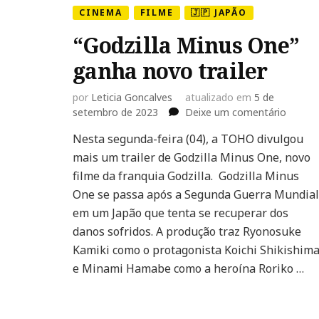
CINEMA
FILME
🇯🇵 JAPÃO
“Godzilla Minus One”
ganha novo trailer
por
Leticia Goncalves
atualizado em
5 de
em
setembro de 2023
Deixe um comentário
“Godzil
Nesta segunda-feira (04), a TOHO divulgou
Minus
mais um trailer de Godzilla Minus One, novo
One”
ganha
filme da franquia Godzilla. Godzilla Minus
novo
One se passa após a Segunda Guerra Mundial
trailer
em um Japão que tenta se recuperar dos
danos sofridos. A produção traz Ryonosuke
Kamiki como o protagonista Koichi Shikishim
e Minami Hamabe como a heroína Roriko …