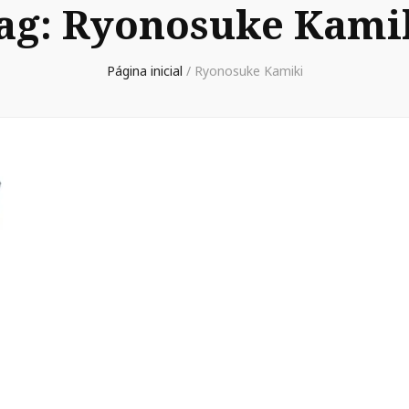
ag:
Ryonosuke Kami
Página inicial
/
Ryonosuke Kamiki