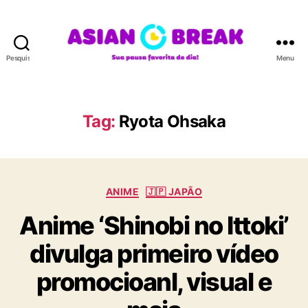
Pesquisar
Menu
A
S
I
A
Tag:
Ryota Ohsaka
N
B
R
E
C
A
ANIME
🇯🇵 JAPÃO
a
K
Anime ‘Shinobi no Ittoki’
t
e
divulga primeiro vídeo
g
o
promocioanl, visual e
r
i