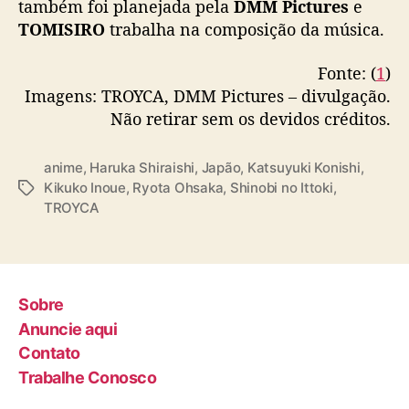
também foi planejada pela
DMM Pictures
e
TOMISIRO
trabalha na composição da música.
Fonte: (
1
)
Imagens: TROYCA, DMM Pictures – divulgação.
Não retirar sem os devidos créditos.
anime
,
Haruka Shiraishi
,
Japão
,
Katsuyuki Konishi
,
Kikuko Inoue
,
Ryota Ohsaka
,
Shinobi no Ittoki
,
T
TROYCA
a
g
s
Sobre
Anuncie aqui
Contato
Trabalhe Conosco