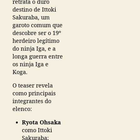
retrata o duro
s
destino de Ittoki
u
Sakuraba, um
a
garoto comum que
l
descobre ser o 19º
e
herdeiro legítimo
m
a
do ninja Iga, e a
i
longa guerra entre
s
os ninja Iga e
Koga.
O teaser revela
como principais
integrantes do
elenco:
Ryota Ohsaka
como Ittoki
Sakuraba;