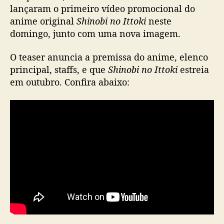
I
lançaram o primeiro vídeo promocional do
t
anime original
Shinobi no Ittoki
neste
t
domingo, junto com uma nova imagem.
o
k
O teaser anuncia a premissa do anime, elenco
i
principal, staffs, e que
Shinobi no Ittoki
estreia
’
em outubro. Confira abaixo:
d
i
v
u
l
g
a
p
r
i
m
e
i