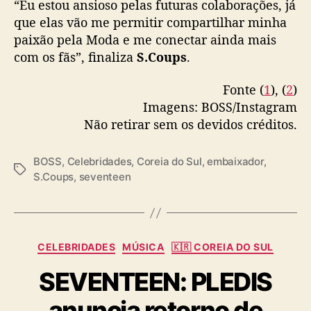
“Eu estou ansioso pelas futuras colaborações, já
que elas vão me permitir compartilhar minha
paixão pela Moda e me conectar ainda mais
com os fãs”, finaliza
S.Coups
.
Fonte (
1
), (
2
)
Imagens: BOSS/Instagram
Não retirar sem os devidos créditos.
BOSS
,
Celebridades
,
Coreia do Sul
,
embaixador
,
T
S.Coups
,
seventeen
a
g
s
C
CELEBRIDADES
MÚSICA
🇰🇷 COREIA DO SUL
a
SEVENTEEN: PLEDIS
t
e
anuncia retorno de
g