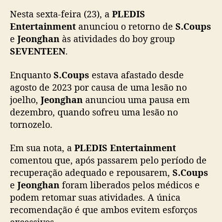
D
Nesta sexta-feira (23), a
PLEDIS
I
S
Entertainment
anunciou o retorno de
S.Coups
a
e
Jeonghan
às atividades do boy group
n
SEVENTEEN
.
u
n
Enquanto
S.Coups
estava afastado desde
c
agosto de 2023 por causa de uma lesão no
i
joelho,
Jeonghan
anunciou uma pausa em
a
dezembro, quando sofreu uma lesão no
r
e
tornozelo.
t
o
Em sua nota, a
PLEDIS Entertainment
r
comentou que, após passarem pelo período de
n
recuperação adequado e repousarem,
S.Coups
o
e
Jeonghan
foram liberados pelos médicos e
d
podem retomar suas atividades. A única
e
recomendação é que ambos evitem esforços
S
.