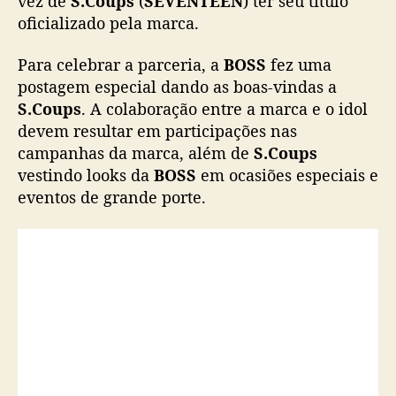
vez de
S.Coups
(
SEVENTEEN
) ter seu título
s
oficializado pela marca.
(
S
Para celebrar a parceria, a
BOSS
fez uma
E
postagem especial dando as boas-vindas a
V
S.Coups
. A colaboração entre a marca e o idol
E
devem resultar em participações nas
N
T
campanhas da marca, além de
S.Coups
E
vestindo looks da
BOSS
em ocasiões especiais e
E
eventos de grande porte.
N
)
c
o
m
o
n
o
v
o