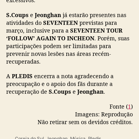
excessivos.
C
o
S.Coups
e
Jeonghan
já estarão presentes nas
u
atividades do
SEVENTEEN
previstas para
p
março, inclusive para a
SEVENTEEN TOUR
s
‘FOLLOW’ AGAIN TO INCHEON
. Porém, suas
e
participações podem ser limitadas para
J
prevenir novas lesões nas áreas recém-
e
o
recuperadas.
n
g
A
PLEDIS
encerra a nota agradecendo a
h
preocupação e o apoio dos fãs durante a
a
recuperação de
S.Coups
e
Jeonghan
.
n
Fonte (
1
)
Imagens: Reprodução
Não retirar sem os devidos créditos.
Coreia do Sul
,
Jeonghan
,
Música
,
Pledis