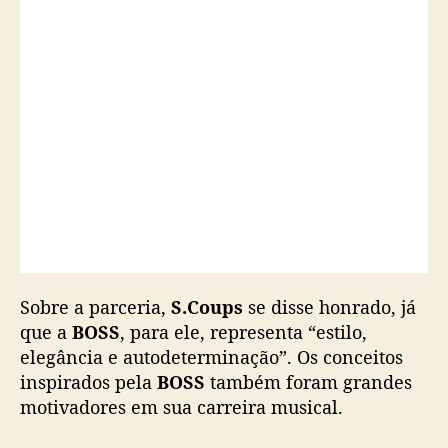
e
m
b
a
i
x
a
d
o
r
Sobre a parceria,
S.Coups
se disse honrado, já
que a
BOSS
, para ele, representa “estilo,
elegância e autodeterminação”. Os conceitos
inspirados pela
BOSS
também foram grandes
motivadores em sua carreira musical.