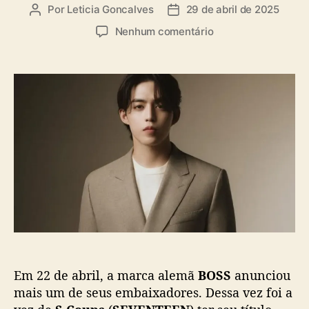
a
Por
Leticia Goncalves
29 de abril de 2025
A
D
s
u
a
e
Nenhum comentário
t
t
m
o
a
B
r
d
O
d
e
S
o
p
S
p
u
a
o
b
n
s
l
u
t
i
n
c
c
a
i
ç
a
ã
S
o
.
C
Em 22 de abril, a marca alemã
BOSS
anunciou
o
u
mais um de seus embaixadores. Dessa vez foi a
p