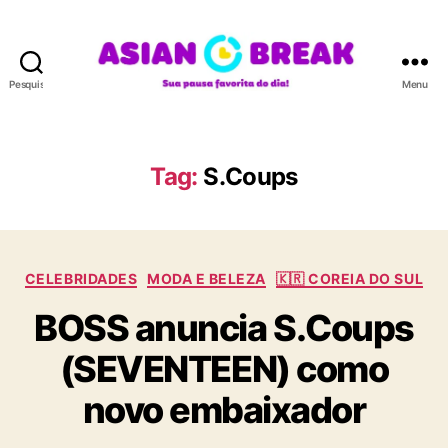
Pesquisar
Menu
A
S
I
A
Tag:
S.Coups
N
B
R
E
C
A
CELEBRIDADES
MODA E BELEZA
🇰🇷 COREIA DO SUL
a
K
BOSS anuncia S.Coups
t
e
(SEVENTEEN) como
g
o
novo embaixador
r
i