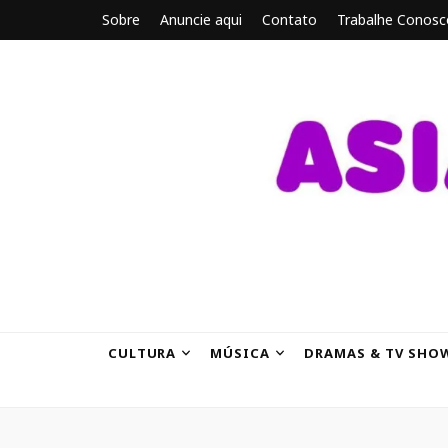
Sobre
Anuncie aqui
Contato
Trabalhe Conosc
ASIANBRE
Tudo sobre o entretenimento asiático.
CULTURA
MÚSICA
DRAMAS & TV SHO