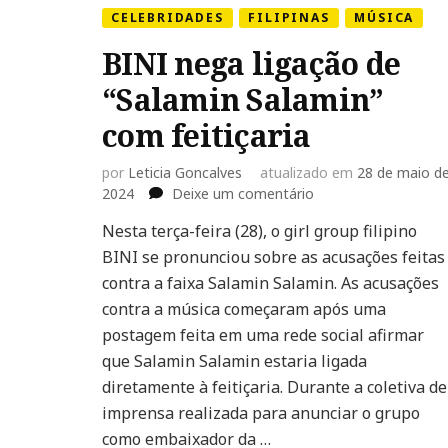
CELEBRIDADES
FILIPINAS
MÚSICA
BINI nega ligação de
“Salamin Salamin”
com feitiçaria
por
Leticia Goncalves
atualizado em
28 de maio d
em
2024
Deixe um comentário
BINI
Nesta terça-feira (28), o girl group filipino
nega
BINI se pronunciou sobre as acusações feitas
ligação
de
contra a faixa Salamin Salamin. As acusações
“Salamin
contra a música começaram após uma
Salamin”
postagem feita em uma rede social afirmar
com
que Salamin Salamin estaria ligada
feitiçaria
diretamente à feitiçaria. Durante a coletiva de
imprensa realizada para anunciar o grupo
como embaixador da …