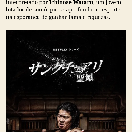
interpretado por
Ichinose Wataru
, um jovem
m
lutador de sumô que se aprofunda no esporte
m
na esperança de ganhar fama e riquezas.
a
i
o
n
a
N
e
t
f
l
i
x