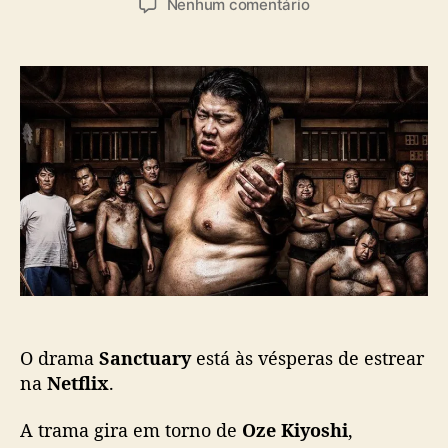
a
e
Nenhum comentário
t
t
s
m
o
a
“
r
d
S
d
e
a
o
p
n
p
u
c
o
b
t
s
l
u
t
i
a
c
r
a
y
ç
”
ã
e
o
s
t
O drama
Sanctuary
está às vésperas de estrear
r
e
na
Netflix
.
i
a
A trama gira em torno de
Oze Kiyoshi
,
e