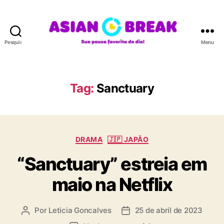
Pesquisar
Menu
A
S
I
A
Tag:
Sanctuary
N
B
R
E
C
A
DRAMA
🇯🇵 JAPÃO
a
K
“Sanctuary” estreia em
t
e
maio na Netflix
g
o
r
Por
Leticia Goncalves
25 de abril de 2023
A
D
i
u
a