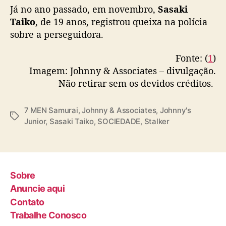
a
Já no ano passado, em novembro,
Sasaki
i
Taiko
, de 19 anos, registrou queixa na polícia
k
sobre a perseguidora.
o
(
Fonte: (
1
)
7
Imagem: Johnny & Associates – divulgação.
M
E
Não retirar sem os devidos créditos.
N
S
7 MEN Samurai
,
Johnny & Associates
,
Johnny's
a
T
Junior
,
Sasaki Taiko
,
SOCIEDADE
,
Stalker
m
a
u
g
r
s
a
i
Sobre
)
Anuncie aqui
Contato
Trabalhe Conosco