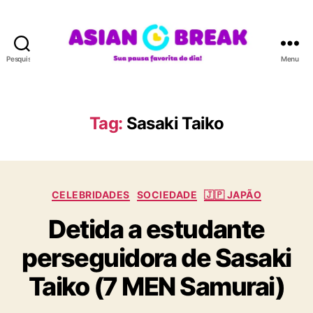
Pesquisar
Menu
A
S
I
A
Tag:
Sasaki Taiko
N
B
R
E
C
A
CELEBRIDADES
SOCIEDADE
🇯🇵 JAPÃO
a
K
Detida a estudante
t
e
perseguidora de Sasaki
g
o
Taiko (7 MEN Samurai)
r
i