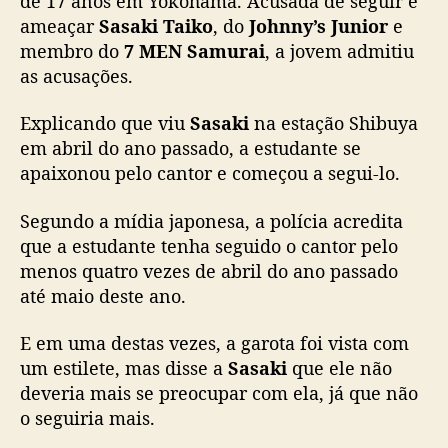
de 17 anos em Yokohama. Acusada de seguir e
e
ameaçar
Sasaki Taiko
, do
Johnny’s Junior
e
r
membro do
7 MEN Samurai
, a jovem admitiu
s
as acusações.
e
g
Explicando que viu
Sasaki
na estação Shibuya
u
em abril do ano passado, a estudante se
i
d
apaixonou pelo cantor e começou a segui-lo.
o
r
Segundo a mídia japonesa, a polícia acredita
a
que a estudante tenha seguido o cantor pelo
d
menos quatro vezes de abril do ano passado
e
até maio deste ano.
S
a
E em uma destas vezes, a garota foi vista com
s
um estilete, mas disse a
Sasaki
que ele não
a
k
deveria mais se preocupar com ela, já que não
i
o seguiria mais.
T