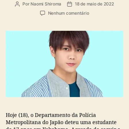
a
Por
Naomi Shiroma
18 de maio de 2022
A
D
s
u
a
e
Nenhum comentário
t
t
m
o
a
D
r
d
e
d
e
t
o
p
i
p
u
d
o
b
a
s
l
a
t
i
e
c
s
a
t
ç
u
ã
d
o
a
n
Hoje (18), o Departamento da Polícia
t
e
Metropolitana do Japão deteu uma estudante
p