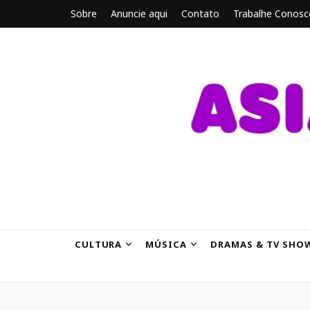
Sobre
Anuncie aqui
Contato
Trabalhe Conosc
ASIANBRE
Tudo sobre o entretenimento asiático.
CULTURA
MÚSICA
DRAMAS & TV SHO