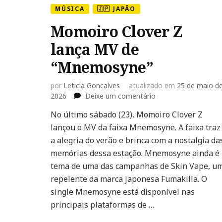
MÚSICA
🇯🇵 JAPÃO
Momoiro Clover Z
lança MV de
“Mnemosyne”
por
Leticia Goncalves
atualizado em
25 de maio d
em
2026
Deixe um comentário
Momoiro
No último sábado (23), Momoiro Clover Z
Clover
lançou o MV da faixa Mnemosyne. A faixa traz
Z
lança
a alegria do verão e brinca com a nostalgia da
MV
memórias dessa estação. Mnemosyne ainda é
de
tema de uma das campanhas de Skin Vape, u
“Mnemosyne”
repelente da marca japonesa Fumakilla. O
single Mnemosyne está disponível nas
principais plataformas de …