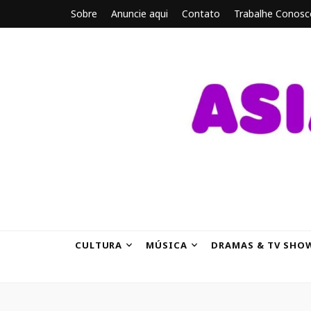
Sobre
Anuncie aqui
Contato
Trabalhe Conosc
ASIANBRE
Tudo sobre o entretenimento asiático.
CULTURA
MÚSICA
DRAMAS & TV SHO