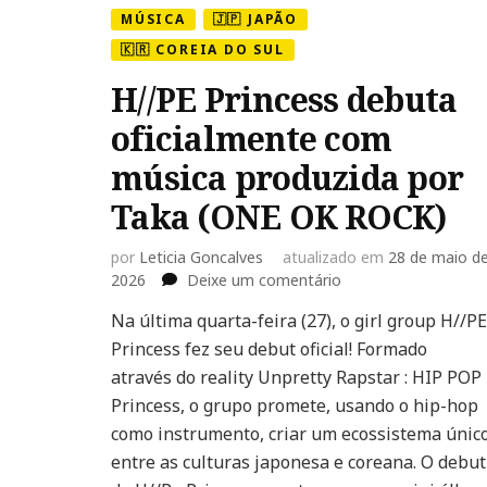
MÚSICA
🇯🇵 JAPÃO
🇰🇷 COREIA DO SUL
H//PE Princess debuta
oficialmente com
música produzida por
Taka (ONE OK ROCK)
por
Leticia Goncalves
atualizado em
28 de maio d
em
2026
Deixe um comentário
H//PE
Na última quarta-feira (27), o girl group H//PE
Princess
Princess fez seu debut oficial! Formado
debuta
oficialmente
através do reality Unpretty Rapstar : HIP POP
com
Princess, o grupo promete, usando o hip-hop
música
como instrumento, criar um ecossistema únic
produzida
entre as culturas japonesa e coreana. O debut
por
Taka