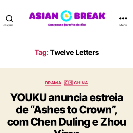
Pesquisar
Menu
A
S
I
A
Tag:
Twelve Letters
N
B
R
E
C
A
DRAMA
🇨🇳 CHINA
a
K
YOUKU anuncia estreia
t
e
de “Ashes to Crown”,
g
o
com Chen Duling e Zhou
r
i