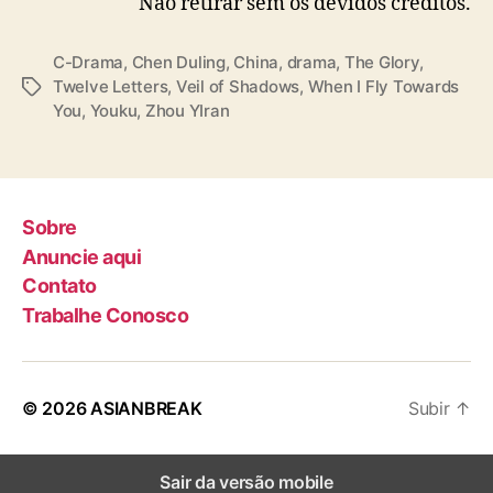
Não retirar sem os devidos créditos.
C-Drama
,
Chen Duling
,
China
,
drama
,
The Glory
,
Twelve Letters
,
Veil of Shadows
,
When I Fly Towards
T
You
,
Youku
,
Zhou YIran
a
g
s
Sobre
Anuncie aqui
Contato
Trabalhe Conosco
© 2026
ASIANBREAK
Subir
↑
Sair da versão mobile