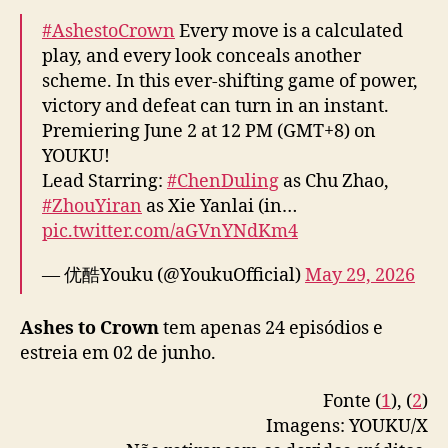
r
#AshestoCrown
Every move is a calculated
a
play, and every look conceals another
n
scheme. In this ever-shifting game of power,
victory and defeat can turn in an instant.
Premiering June 2 at 12 PM (GMT+8) on
YOUKU!
Lead Starring:
#ChenDuling
as Chu Zhao,
#ZhouYiran
as Xie Yanlai (in…
pic.twitter.com/aGVnYNdKm4
— 优酷Youku (@YoukuOfficial)
May 29, 2026
Ashes to Crown
tem apenas 24 episódios e
estreia em 02 de junho.
Fonte (
1
), (
2
)
Imagens: YOUKU/X