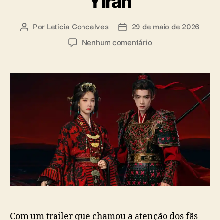
Yiran
a
s
Por
Leticia Goncalves
29 de maio de 2026
A
D
u
a
e
Nenhum comentário
t
t
m
o
a
Y
r
d
O
d
e
U
o
p
K
p
u
U
o
b
a
s
l
n
t
i
u
c
n
a
c
ç
i
ã
a
o
e
s
t
Com um trailer que chamou a atenção dos fãs