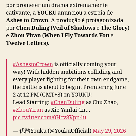
r
por prometer um drama extremamente
e
cativante, a
YOUKU
anunciou a estreia de
i
Ashes to Crown
. A produção é protagonizada
a
por
Chen Duling
(
Veil of Shadows
e
The Glory
)
d
e
Zhou Yiran
(
When I Fly Towards You
e
e
Twelve Letters
).
“
A
s
h
#AshestoCrown
is officially coming your
e
way! With hidden ambitions colliding and
s
every player fighting for their own endgame,
t
the battle is about to begin. Premiering June
o
2 at 12 PM (GMT+8) on YOUKU!
C
Lead Starring:
#ChenDuling
as Chu Zhao,
r
#ZhouYiran
as Xie Yanlai (in…
o
pic.twitter.com/0Hcv8Vpn4u
w
n
— 优酷Youku (@YoukuOfficial)
May 29, 2026
”