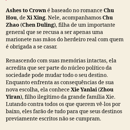
,
c
Ashes to Crown
é baseado no romance
Chu
o
Hou
, de
Xi Xing
. Nele, acompanhamos
Chu
m
Zhao
(
Chen Duling
), filha de um importante
C
general que se recusa a ser apenas uma
h
marionete nas mãos do herdeiro real com quem
e
n
é obrigada a se casar.
D
u
Renascendo com suas memórias intactas, ela
l
acredita que ser parte do núcleo político da
i
sociedade pode mudar todo o seu destino.
n
Enquanto enfrenta as consequências de sua
g
nova escolha, ela conhece
Xie Yanlai
(
Zhou
e
Yiran
), filho ilegítimo da grande família Xie.
Z
h
Lutando contra todos os que querem vê-los por
o
baixo, eles farão de tudo para que seus destinos
u
previamente escritos não se cumpram.
Y
i