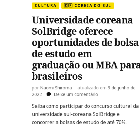
CULTURA
🇰🇷 COREIA DO SUL
Universidade coreana
SolBridge oferece
oportunidades de bolsa
de estudo em
graduação ou MBA par
brasileiros
por
Naomi Shiroma
atualizado em
9 de junho de
em
2022
Deixe um comentário
Universidade
Saiba como participar do concurso cultural da
coreana
universidade sul-coreana SolBridge e
SolBridge
oferece
concorrer a bolsas de estudo de até 70%.
oportunidades
de
bolsa