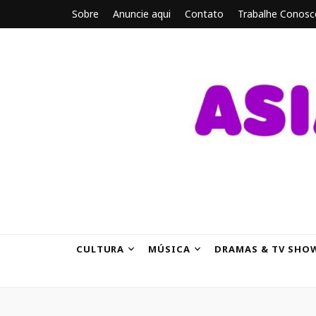
Sobre
Anuncie aqui
Contato
Trabalhe Conosc
ASIANBRE
Tudo sobre o entretenimento asiático.
CULTURA
MÚSICA
DRAMAS & TV SHO