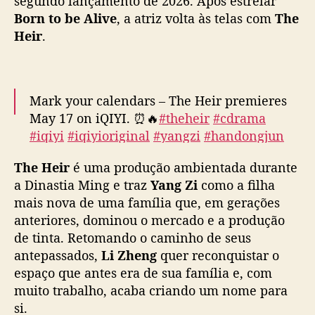
segundo lançamento de 2026. Após estrelar
Z
Born to be Alive
, a atriz volta às telas com
The
i
Heir
.
e
H
a
n
Mark your calendars – The Heir premieres
D
May 17 on iQIYI. ⏰🔥
#theheir
#cdrama
o
#iqiyi
#iqiyioriginal
#yangzi
#handongjun
n
g
#mustwatch
#爱奇艺
#陆剧
#家业
#杨紫
#韩东
j
The Heir
é uma produção ambientada durante
君
pic.twitter.com/ffpY0FkcVM
u
a Dinastia Ming e traz
Yang Zi
como a filha
n
— iQIYI (@iQIYIofficial)
May 14, 2026
mais nova de uma família que, em gerações
,
anteriores, dominou o mercado e a produção
e
de tinta. Retomando o caminho de seus
s
antepassados,
Li Zheng
quer reconquistar o
t
espaço que antes era de sua família e, com
r
muito trabalho, acaba criando um nome para
e
i
si.