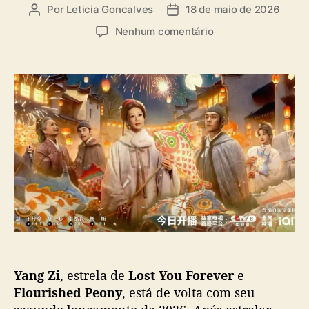
a
Por
Leticia Goncalves
18 de maio de 2026
A
D
s
u
a
e
Nenhum comentário
t
t
m
o
a
“
r
d
T
d
e
h
o
p
e
p
u
H
o
b
e
s
l
i
t
i
r
c
”
a
,
ç
c
ã
o
o
m
Y
Yang Zi
, estrela de
Lost You Forever
e
a
n
Flourished Peony
, está de volta com seu
g