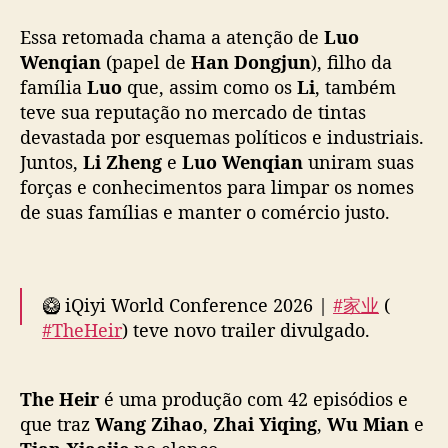
a
n
Essa retomada chama a atenção de
Luo
a
Wenqian
(papel de
Han Dongjun
), filho da
i
família
Luo
que, assim como os
Li
, também
Q
teve sua reputação no mercado de tintas
I
devastada por esquemas políticos e industriais.
Y
Juntos,
Li Zheng
e
Luo Wenqian
uniram suas
I
e
forças e conhecimentos para limpar os nomes
C
de suas famílias e manter o comércio justo.
C
T
V
🥝 iQiyi World Conference 2026 |
#家业
(
#TheHeir
) teve novo trailer divulgado.
Estrelado por
#YangZi
e
#ElvisHan
, a trama
The Heir
é uma produção com 42 episódios e
segue a relação de amor e ódio entre os
que traz
Wang Zihao
,
Zhai Yiqing
,
Wu Mian
e
filhos de 2 poderosas famílias rivais na