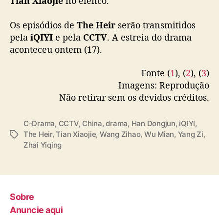
Tian Xiaojie
no elenco.
indústria de fabricação da tradicional tinta
Hui.
Os episódios de
The Heir
serão transmitidos
pela
iQIYI
e pela
CCTV
. A estreia do drama
trad: ©cdramanoveland
aconteceu ontem (17).
pic.twitter.com/ck6yBHieJF
Fonte (
1
), (
2
), (
3
)
— Drama Observer (@dramaobs)
April 22,
2026
Imagens: Reprodução
Não retirar sem os devidos créditos.
C-Drama
,
CCTV
,
China
,
drama
,
Han Dongjun
,
iQIYI
,
The Heir
,
Tian Xiaojie
,
Wang Zihao
,
Wu Mian
,
Yang Zi
,
T
Zhai Yiqing
a
g
s
Sobre
Anuncie aqui