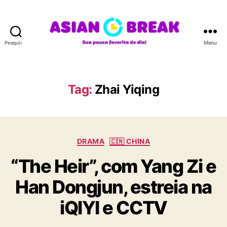
Pesquisar
Menu
A
S
I
A
Tag:
Zhai Yiqing
N
B
R
E
C
A
DRAMA
🇨🇳 CHINA
a
K
“The Heir”, com Yang Zi e
t
e
Han Dongjun, estreia na
g
o
iQIYI e CCTV
r
i