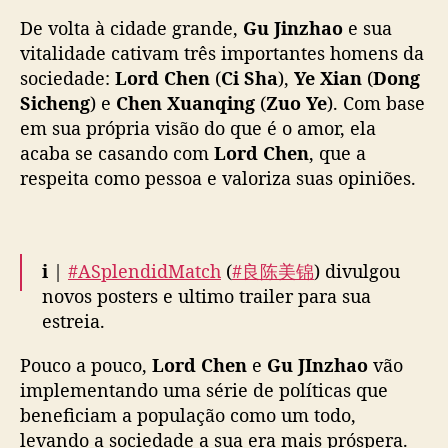
— WeTV.Official (@WeTVOfficial)
May 13,
a
De volta à cidade grande,
2026
Gu Jinzhao
p
e sua
o
vitalidade cativam três importantes homens da
r
sociedade:
Lord Chen
(
Ci Sha
),
Ye Xian
(
Dong
C
Sicheng
) e
Chen Xuanqing
(
Zuo Ye
). Com base
i
em sua própria visão do que é o amor, ela
S
acaba se casando com
Lord Chen
, que a
h
respeita como pessoa e valoriza suas opiniões.
a
e
m
“
A
ℹ️ |
#ASplendidMatch
(
#良陈美锦
) divulgou
S
novos posters e ultimo trailer para sua
p
estreia.
l
e
Pouco a pouco,
Lord Chen
e
Gu JInzhao
vão
O romance de época é estrelado por
n
implementando uma série de políticas que
#RenMin
,
#CiSha
,
#DongSiCheng
e
#HuangYi
d
beneficiam a população como um todo,
e já está disponível para assistir na
i
levando a sociedade a sua era mais próspera.
MangoTV, WeTV e iQiyi.
d