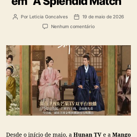
em “A Splendid Match”
a
s
Por
Leticia Goncalves
19 de maio de 2026
A
D
u
a
e
Nenhum comentário
t
t
m
o
a
R
r
d
e
d
e
n
o
p
M
p
u
i
o
b
n
s
l
t
t
i
e
c
m
a
s
ç
u
ã
a
o
p
e
Desde o início de maio, a
Hunan TV
e a
Mango
r