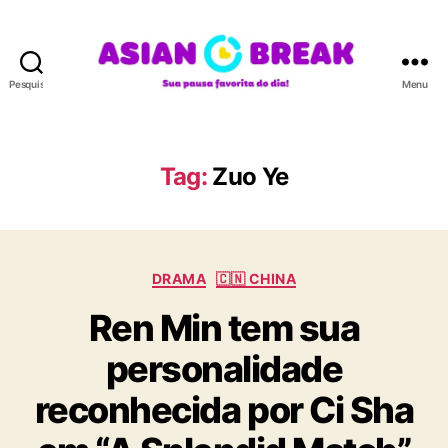
Pesquisar
Menu
A
S
I
A
Tag:
Zuo Ye
N
B
R
E
C
A
DRAMA
🇨🇳 CHINA
a
K
Ren Min tem sua
t
e
personalidade
g
o
reconhecida por Ci Sha
r
i