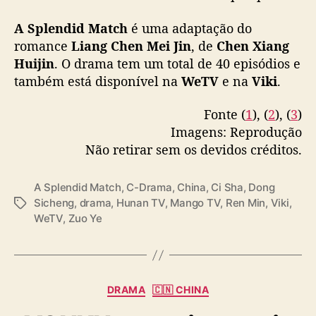
M
pic.twitter.com/0SrDZdQLzL
A Splendid Match
é uma adaptação do
a
t
romance
Liang Chen Mei Jin
, de
Chen Xiang
— Drama Observer (@dramaobs)
May 5,
c
Huijin
2026
. O drama tem um total de 40 episódios e
h
também está disponível na
WeTV
e na
Viki
.
”
Fonte (
1
), (
2
), (
3
)
Imagens: Reprodução
Não retirar sem os devidos créditos.
A Splendid Match
,
C-Drama
,
China
,
Ci Sha
,
Dong
Sicheng
,
drama
,
Hunan TV
,
Mango TV
,
Ren Min
,
Viki
,
T
WeTV
,
Zuo Ye
a
g
s
C
DRAMA
🇨🇳 CHINA
a