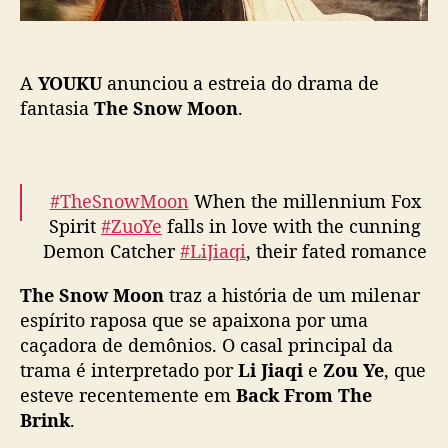
ã
a
o
e
s
A
YOUKU
anunciou a estreia do drama de
t
r
fantasia
The Snow Moon
.
e
i
a
d
#TheSnowMoon
When the millennium Fox
e
Spirit
#ZuoYe
falls in love with the cunning
“
Demon Catcher
#LiJiaqi
, their fated romance
T
begins. Stay tuned to YOUKU at 10:00
h
The Snow Moon
traz a história de um milenar
(UTC+8) from Sep 7!
#YOUKU
#优酷
e
espírito raposa que se apaixona por uma
pic.twitter.com/uzWpMpzKbS
S
caçadora de demônios. O casal principal da
n
— 优酷Youku (@YoukuOfficial)
September 5,
o
trama é interpretado por
Li Jiaqi
e
Zou Ye
, que
w
2023
esteve recentemente em
Back From The
M
Brink
.
o