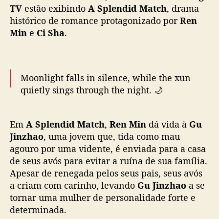
s
TV
estão exibindo
A Splendid Match
, drama
o
histórico de romance protagonizado por
Ren
n
Min
e
Ci Sha
.
a
l
i
d
Moonlight falls in silence, while the xun
a
quietly sings through the night. 🌙
d
e
💕
#ASplendidMatch
is streaming now on
r
Em
A Splendid Match
,
Ren Min
dá vida à
Gu
e
WeTV.
c
Jinzhao
, uma jovem que, tida como mau
o
agouro por uma vidente, é enviada para a casa
✨Starring
#RenMin
#CiSha
n
de seus avós para evitar a ruína de sua família.
h
Apesar de renegada pelos seus pais, seus avós
🔗👉🏻
https://t.co/05dnvBeInf
#良陈美锦
#任敏
e
a criam com carinho, levando
Gu Jinzhao
a se
#此沙
#WeTV
#WeTVAlwaysMore
c
tornar uma mulher de personalidade forte e
pic.twitter.com/w23a7D0xIP
i
determinada.
d