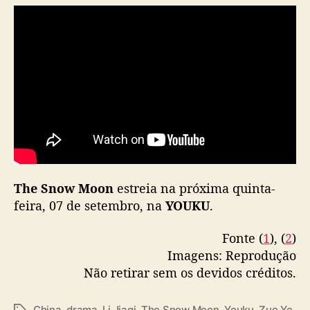
o
n
”
,
c
o
m
Z
u
o
Y
e
The Snow Moon
estreia na próxima quinta-
e
L
feira, 07 de setembro, na
YOUKU
.
i
J
Fonte (
1
), (
2
)
i
Imagens: Reprodução
a
Não retirar sem os devidos créditos.
q
i
China
,
drama
,
Li Jiaqi
,
The Snow Moon
,
Youku
,
Zuo Ye