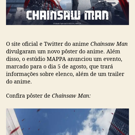
c
a
a
i
ç
n
ã
s
o
a
w
O site oficial e Twitter do anime
Chainsaw Man
M
a
divulgaram um novo pôster do anime. Além
n
disso, o estúdio MAPPA anunciou um evento,
g
marcado para o dia 5 de agosto, que trará
a
informações sobre elenco, além de um trailer
n
do anime.
h
a
Confira pôster de
Chainsaw Man:
n
o
v
o
p
ô