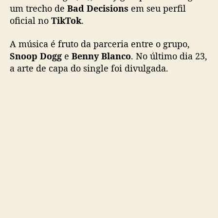
o
um trecho de
Bad Decisions
em seu perfil
d
oficial no
TikTok
.
e
“
A música é fruto da parceria entre o grupo,
B
Snoop Dogg
e
Benny Blanco
. No último dia 23,
a
a arte de capa do single foi divulgada.
d
D
e
c
i
s
i
o
n
s
”
,
p
a