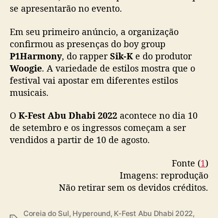
0
se apresentarão no evento.
2
2
Em seu primeiro anúncio, a organização
”
confirmou as presenças do boy group
a
P1Harmony
, do rapper
Sik-K
e do produtor
n
Woogie
. A variedade de estilos mostra que o
u
festival vai apostar em diferentes estilos
n
c
musicais.
i
a
O
K-Fest Abu Dhabi 2022
acontece no dia 10
p
de setembro e os ingressos começam a ser
a
vendidos a partir de 10 de agosto.
r
t
Fonte (
1
)
i
Imagens: reprodução
c
Não retirar sem os devidos créditos.
i
p
a
Coreia do Sul
,
Hyperound
,
K-Fest Abu Dhabi 2022
,