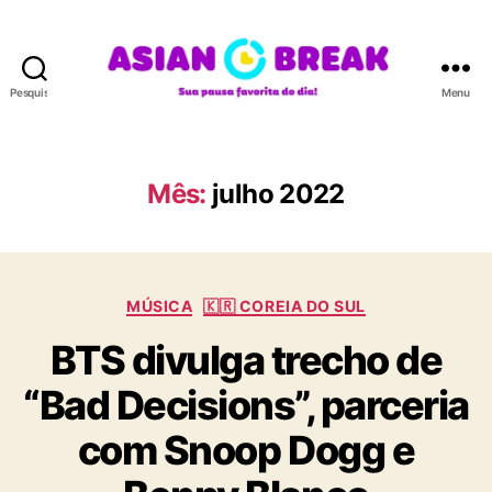
Pesquisar
Menu
A
S
I
A
Mês:
julho 2022
N
B
R
E
C
A
MÚSICA
🇰🇷 COREIA DO SUL
a
K
BTS divulga trecho de
t
e
“Bad Decisions”, parceria
g
o
com Snoop Dogg e
r
i