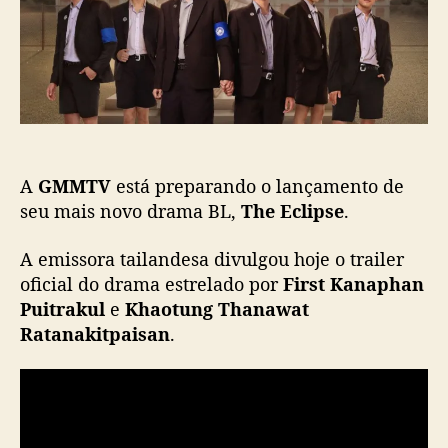
s
l
l
t
i
i
c
p
a
s
ç
e
ã
S
o
e
r
A
GMMTV
está preparando o lançamento de
i
e
seu mais novo drama BL,
The Eclipse
.
s
”
A emissora tailandesa divulgou hoje o trailer
,
oficial do drama estrelado por
First Kanaphan
n
Puitrakul
e
Khaotung Thanawat
o
Ratanakitpaisan
.
v
o
B
L
t