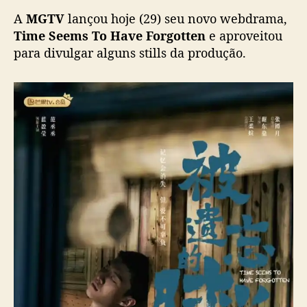
a
A
MGTV
lançou hoje (29) seu novo webdrama,
v
e
Time Seems To Have Forgotten
e aproveitou
F
para divulgar alguns stills da produção.
o
r
g
o
t
t
e
n
”
e
s
t
r
e
i
a
c