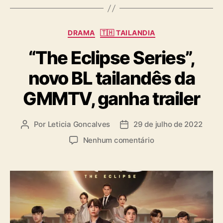
s
C
DRAMA
🇹🇭 TAILANDIA
a
“The Eclipse Series”,
t
e
novo BL tailandês da
g
o
GMMTV, ganha trailer
r
i
a
Por
Leticia Goncalves
29 de julho de 2022
A
D
s
u
a
e
Nenhum comentário
t
t
m
o
a
“
r
d
T
d
e
h
o
p
e
p
u
E
o
b
c