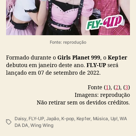
Fonte: reprodução
Formado durante o
Girls Planet 999
, o
Kep1er
debutou em janeiro deste ano.
FLY-UP
será
lançado em 07 de setembro de 2022.
Fonte (
1
), (
2
), (
3
)
Imagens: reprodução
Não retirar sem os devidos créditos.
Daisy
,
FLY-UP
,
Japão
,
K-pop
,
Kep1er
,
Música
,
Up!
,
WA
T
DA DA
,
Wing Wing
a
g