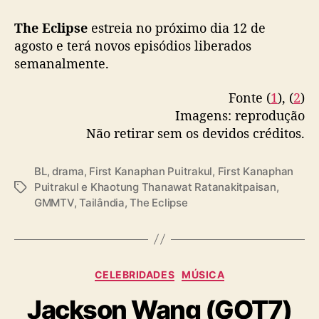
The Eclipse
estreia no próximo dia 12 de
agosto e terá novos episódios liberados
semanalmente.
Fonte (
1
), (
2
)
Imagens: reprodução
Não retirar sem os devidos créditos.
BL
,
drama
,
First Kanaphan Puitrakul
,
First Kanaphan
Puitrakul e Khaotung Thanawat Ratanakitpaisan
,
T
GMMTV
,
Tailândia
,
The Eclipse
a
g
s
C
CELEBRIDADES
MÚSICA
a
Jackson Wang (GOT7)
t
e