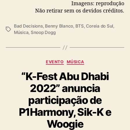
Imagens: reprodução
Não retirar sem os devidos créditos.
Bad Decisions
,
Benny Blanco
,
BTS
,
Coreia do Sul
,
T
Música
,
Snoop Dogg
a
g
s
C
EVENTO
MÚSICA
a
“K-Fest Abu Dhabi
t
e
2022” anuncia
g
o
participação de
r
i
P1Harmony, Sik-K e
a
s
Woogie