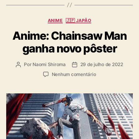
s
C
ANIME
🇯🇵 JAPÃO
a
Anime: Chainsaw Man
t
e
ganha novo pôster
g
o
r
Por
Naomi Shiroma
29 de julho de 2022
A
D
i
u
a
a
e
Nenhum comentário
t
t
s
m
o
a
A
r
d
n
d
e
i
o
p
m
p
u
e
o
b
:
s
l
C
t
i
h