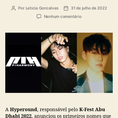
Por
Leticia Goncalves
31 de julho de 2022
A
D
u
a
e
Nenhum comentário
t
t
m
o
a
“
r
d
K
d
e
-
o
p
F
p
u
e
o
b
s
s
l
t
t
i
A
c
b
a
u
ç
D
ã
h
o
a
b
A
Hyperound
, responsável pelo
K-Fest Abu
i
2
Dhabi 2022
, anunciou os primeiros nomes que