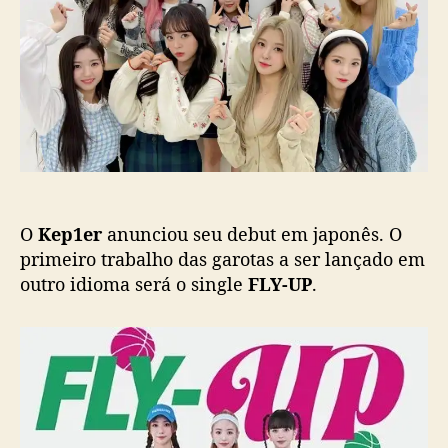
p
u
e
W
o
b
r
o
s
l
f
o
t
i
a
g
c
r
i
a
á
e
ç
d
ã
e
o
b
u
O
Kep1er
anunciou seu debut em japonês. O
t
e
primeiro trabalho das garotas a ser lançado em
m
outro idioma será o single
FLY-UP
.
j
a
p
o
n
ê
s