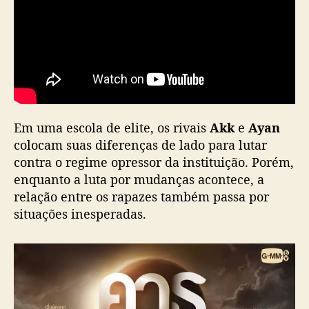
a
i
l
a
n
d
ê
s
d
Em uma escola de elite, os rivais
Akk
e
Ayan
a
colocam suas diferenças de lado para lutar
G
contra o regime opressor da instituição. Porém,
M
enquanto a luta por mudanças acontece, a
M
relação entre os rapazes também passa por
T
situações inesperadas.
V
,
g
a
n
h
a