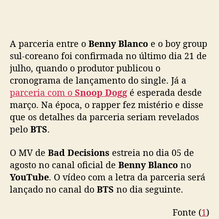
n
n
y
B
A parceria entre o
Benny Blanco
e o boy group
l
sul-coreano foi confirmada no último dia 21 de
a
julho, quando o produtor publicou o
n
cronograma de lançamento do single. Já a
c
parceria com o
Snoop Dogg
é esperada desde
o
março. Na época, o rapper fez mistério e disse
que os detalhes da parceria seriam revelados
pelo
BTS
.
O MV de
Bad Decisions
estreia no dia 05 de
agosto no canal oficial de
Benny Blanco
no
YouTube
. O vídeo com a letra da parceria será
lançado no canal do
BTS
no dia seguinte.
Fonte (
1
)