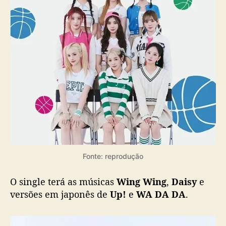
c
o
m
o
s
i
n
g
l
e
“
F
L
Y
Fonte: reprodução
-
U
P
O single terá as músicas
Wing Wing
,
Daisy
e
”
versões em japonês de
Up!
e
WA DA DA
.