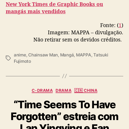
New York Times de Graphic Books ou
mangás mais vendidos
Fonte: (
1
)
Imagem: MAPPA – divulgação.
Não retirar sem os devidos créditos.
anime
,
Chainsaw Man
,
Mangá
,
MAPPA
,
Tatsuki
T
Fujimoto
a
g
s
C
C-DRAMA
DRAMA
🇨🇳 CHINA
a
“Time Seems To Have
t
e
Forgotten” estreia com
g
o
Lan Yingying e Fan
r