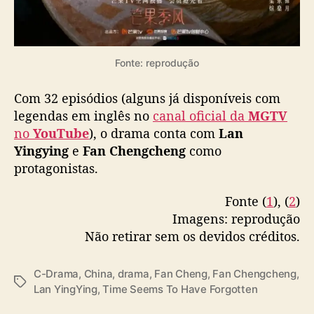
Fonte: reprodução
Com 32 episódios (alguns já disponíveis com
legendas em inglês no
canal oficial da
MGTV
no
YouTube
), o drama conta com
Lan
Yingying
e
Fan Chengcheng
como
protagonistas.
Fonte (
1
), (
2
)
Imagens: reprodução
Não retirar sem os devidos créditos.
C-Drama
,
China
,
drama
,
Fan Cheng
,
Fan Chengcheng
,
T
Lan YingYing
,
Time Seems To Have Forgotten
a
g