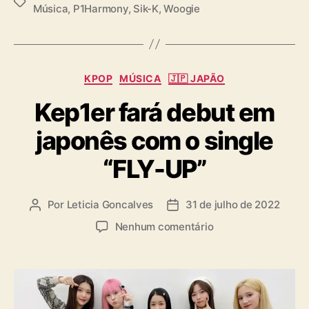
ç
T
Música
,
P1Harmony
,
Sik-K
,
Woogie
ã
a
o
g
d
s
e
C
P
KPOP
MÚSICA
🇯🇵 JAPÃO
a
1
Kep1er fará debut em
t
H
e
a
japonês com o single
g
r
o
m
“FLY-UP”
r
o
i
n
a
y
Por
Leticia Goncalves
31 de julho de 2022
A
D
s
,
u
a
e
Nenhum comentário
S
t
t
m
i
o
a
K
k
r
d
e
-
d
e
p
K
o
p
1
e