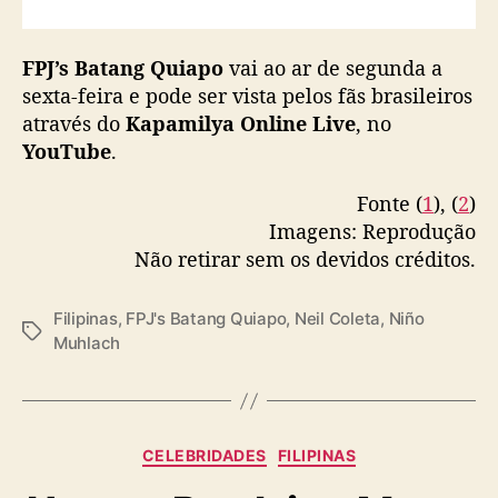
FPJ’s Batang Quiapo
vai ao ar de segunda a
sexta-feira e pode ser vista pelos fãs brasileiros
através do
Kapamilya Online Live
, no
YouTube
.
Fonte (
1
), (
2
)
Imagens: Reprodução
Não retirar sem os devidos créditos.
Filipinas
,
FPJ's Batang Quiapo
,
Neil Coleta
,
Niño
T
Muhlach
a
g
s
C
CELEBRIDADES
FILIPINAS
a