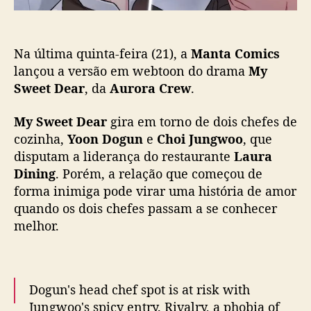
ã
r
o
”
g
Na última quinta-feira (21), a
Manta Comics
a
n
lançou a versão em webtoon do drama
My
h
Sweet Dear
, da
Aurora Crew
.
a
v
My Sweet Dear
gira em torno de dois chefes de
e
cozinha,
Yoon Dogun
e
Choi Jungwoo
, que
r
disputam a liderança do restaurante
Laura
s
Dining
. Porém, a relação que começou de
ã
forma inimiga pode virar uma história de amor
o
e
quando os dois chefes passam a se conhecer
m
melhor.
w
e
b
t
Dogun's head chef spot is at risk with
o
Jungwoo's spicy entry. Rivalry, a phobia of