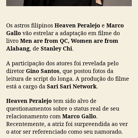
ã
e
o
j
o
Os astros filipinos
Heaven Peralejo
e
Marco
e
M
Gallo
vão estrelar a adaptação em filme do
a
livro
Men are from QC, Women are from
r
Alabang
, de
Stanley Chi
.
c
o
A participação dos atores foi revelada pelo
G
diretor
Gino Santos
, que postou fotos da
a
leitura de script do longa. A produção do filme
l
está a cargo da
Sari Sari Network
.
l
o
v
Heaven Peralejo
tem sido alvo de
ã
questionamentos sobre o status real de seu
o
relacionamento com
Marco Gallo
.
e
Recentemente, a atriz foi surpreendida ao ver
s
o ator ser referenciado como seu namorado.
t