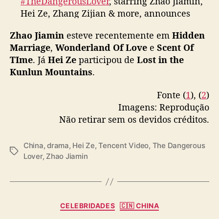
#TheDangerousLover
, starring Zhao Jiamin,
r
Hei Ze, Zhang Zijian & more, announces
a
March 30 premiere on Tencent Video
#红衣醉
m
Zhao Jiamin
esteve recentemente em
Hidden
pic.twitter.com/EovE1C2dbO
a
Marriage
,
Wonderland Of Love
e
Scent Of
“
— cdrama tweets (@dramapotatoe)
March
TIme
. Já
Hei Ze
participou de
Lost in the
T
27, 2024
Kunlun Mountains
.
h
e
Fonte (
1
), (
2
)
D
a
Imagens: Reprodução
n
Não retirar sem os devidos créditos.
g
e
China
,
drama
,
Hei Ze
,
Tencent Video
,
The Dangerous
r
T
Lover
,
Zhao Jiamin
o
a
u
g
s
s
L
o
C
CELEBRIDADES
🇨🇳 CHINA
v
a