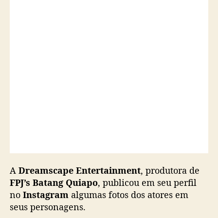
o
e
l
e
n
c
o
d
e
“
F
P
J
’
s
B
A
Dreamscape Entertainment
, produtora de
a
FPJ’s Batang Quiapo
, publicou em seu perfil
t
no
Instagram
algumas fotos dos atores em
a
seus personagens.
n