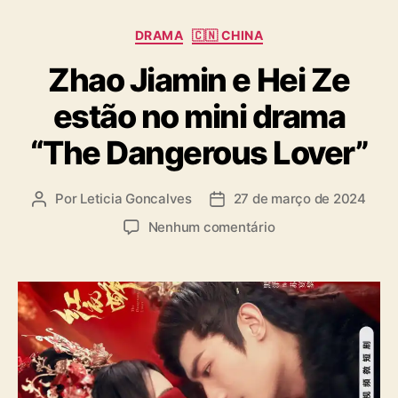
s
C
DRAMA
🇨🇳 CHINA
a
Zhao Jiamin e Hei Ze
t
e
estão no mini drama
g
o
“The Dangerous Lover”
r
i
a
Por
Leticia Goncalves
27 de março de 2024
A
D
s
u
a
e
Nenhum comentário
t
t
m
o
a
Z
r
d
h
d
e
a
o
p
o
p
u
J
o
b
i
s
l
a
t
i