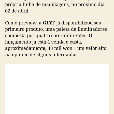
i
própria linha de maquiagens, no próximo dia
a
02 de abril.
g
e
Como preview, a
GLYF
já disponibilizou seu
n
primeiro produto, uma paleta de iluminadores
s
composta por quatro cores diferentes. O
d
lançamento já está à venda e custa,
e
aproximadamente, 43 mil won – um valor alto
J
e
na opinião de alguns internautas.
o
n
S
o
m
i
s
e
r
á