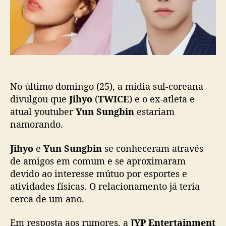
t
i
s
c
d
a
e
ç
J
ã
i
o
h
y
No último domingo (25), a mídia sul-coreana
o
(
divulgou que
Jihyo
(
TWICE
) e o ex-atleta e
T
atual youtuber
Yun Sungbin
estariam
W
namorando.
I
C
Jihyo
e
Yun Sungbin
se conheceram através
E
de amigos em comum e se aproximaram
)
devido ao interesse mútuo por esportes e
e
atividades físicas. O relacionamento já teria
Y
u
cerca de um ano.
n
S
Em resposta aos rumores, a
JYP Entertainment