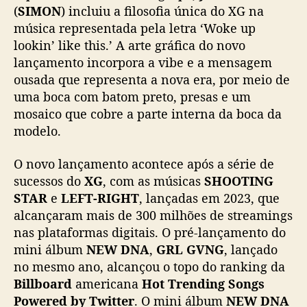
m
(
SIMON
) incluiu a filosofia única do XG na
a
música representada pela letra ‘Woke up
i
lookin’ like this.’ A arte gráfica do novo
o
lançamento incorpora a vibe e a mensagem
ousada que representa a nova era, por meio de
uma boca com batom preto, presas e um
mosaico que cobre a parte interna da boca da
modelo.
O novo lançamento acontece após a série de
sucessos do
XG
, com as músicas
SHOOTING
STAR
e
LEFT-RIGHT
, lançadas em 2023, que
alcançaram mais de 300 milhões de streamings
nas plataformas digitais. O pré-lançamento do
mini álbum
NEW DNA
,
GRL GVNG
, lançado
no mesmo ano, alcançou o topo do ranking da
Billboard
americana
Hot Trending Songs
Powered by Twitter
. O mini álbum
NEW DNA