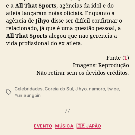
u
e a
All That Sports
, agências da idol e do
n
atleta lançaram notas oficiais. Enquanto a
g
agência de
Jihyo
disse ser difícil confirmar o
b
relacionado, já que é uma questão pessoal, a
i
All That Sports
alegou que não gerencia a
n
s
vida profissional do ex-atleta.
e
p
Fonte (
1
)
r
Imagens: Reprodução
o
Não retirar sem os devidos créditos.
n
u
n
Celebridades
,
Coreia do Sul
,
Jihyo
,
namoro
,
twice
,
T
c
Yun Sungbin
a
i
g
a
s
m
s
C
EVENTO
MÚSICA
🇯🇵 JAPÃO
o
a
b