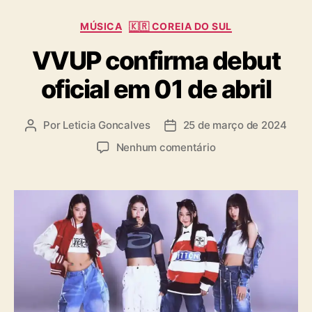
C
MÚSICA
🇰🇷 COREIA DO SUL
a
VVUP confirma debut
t
e
oficial em 01 de abril
g
o
r
Por
Leticia Goncalves
25 de março de 2024
A
D
i
u
a
a
e
Nenhum comentário
t
t
s
m
o
a
V
r
d
V
d
e
U
o
p
P
p
u
c
o
b
o
s
l
n
t
i
f
c
i
a