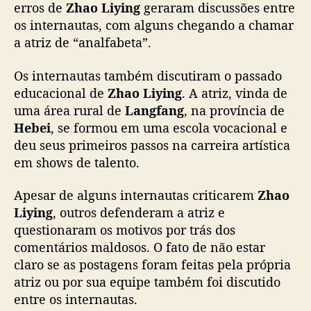
é
erros de
Zhao Liying
geraram discussões entre
ã
c
os internautas, com alguns chegando a chamar
o
h
a atriz de “analfabeta”.
a
m
Os internautas também discutiram o passado
a
educacional de
Zhao Liying
. A atriz, vinda de
d
uma área rural de
Langfang
, na província de
a
d
Hebei
, se formou em uma escola vocacional e
e
deu seus primeiros passos na carreira artística
a
em shows de talento.
n
a
Apesar de alguns internautas criticarem
Zhao
l
Liying
, outros defenderam a atriz e
f
questionaram os motivos por trás dos
a
comentários maldosos. O fato de não estar
b
e
claro se as postagens foram feitas pela própria
t
atriz ou por sua equipe também foi discutido
a
entre os internautas.
p