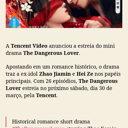
m
c
i
a
n
ç
e
ã
H
o
e
i
A
Tencent Video
anunciou a estreia do mini
Z
e
drama
The Dangerous Lover
.
e
s
Apostando em um romance histórico, o drama
t
traz a ex-idol
Zhao Jiamin
e
Hei Ze
nos papéis
ã
principais. Com 26 episódios,
The Dangerous
o
Lover
estreia no próximo sábado, dia 30 de
n
março, pela
Tencent
.
o
m
i
n
i
Historical romance short drama
d