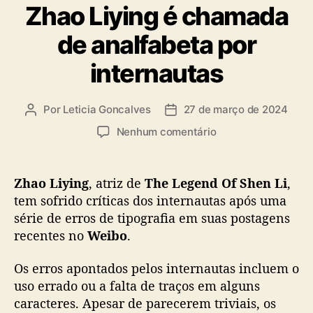
Zhao Liying é chamada
e
t
r
e
de analfabeta por
”
g
o
internautas
r
i
a
Por
Leticia Goncalves
27 de março de 2024
A
D
s
u
a
e
Nenhum comentário
t
t
m
o
a
Z
r
d
h
Zhao Liying
, atriz de
The
Legend Of Shen Li
,
d
e
a
tem sofrido críticas dos internautas após uma
o
p
o
série de erros de tipografia em suas postagens
p
u
L
o
b
recentes no
Weibo
.
i
s
l
y
t
i
Os erros apontados pelos internautas incluem o
i
c
uso errado ou a falta de traços em alguns
n
a
g
caracteres. Apesar de parecerem triviais, os
ç