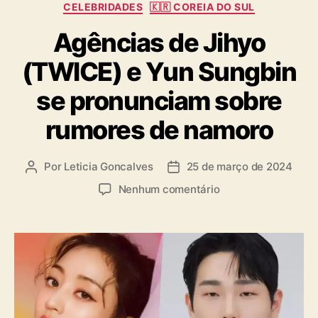
C
CELEBRIDADES
🇰🇷 COREIA DO SUL
a
Agências de Jihyo
t
e
(TWICE) e Yun Sungbin
g
o
se pronunciam sobre
r
i
rumores de namoro
a
s
Por
Leticia Goncalves
25 de março de 2024
A
D
u
a
e
Nenhum comentário
t
t
m
o
a
A
r
d
g
d
e
ê
o
p
n
p
u
c
o
b
i
s
l
a