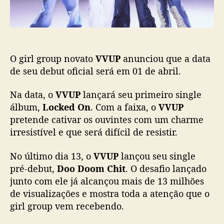
r
ç
m
ã
a
o
d
e
O girl group novato
VVUP
anunciou que a data
b
u
de seu debut oficial será em 01 de abril.
t
o
Na data, o
VVUP
lançará seu primeiro single
f
álbum,
Locked On
. Com a faixa, o
VVUP
i
pretende cativar os ouvintes com um charme
c
irresistível e que será difícil de resistir.
i
a
No último dia 13, o
VVUP
lançou seu single
l
pré-debut,
Doo Doom Chit
. O desafio lançado
e
m
junto com ele já alcançou mais de 13 milhões
0
de visualizações e mostra toda a atenção que o
1
girl group vem recebendo.
d
e