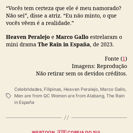
r
“Vocês tem certeza que ele é meu namorado?
e
Não sei”, disse a atriz. “Eu não minto, o que
l
a
vocês vêem é a realidade.”
r
n
Heaven Peralejo
e
Marco Gallo
estrelaram o
o
mini drama
The Rain in España
, de 2023.
v
o
Fonte (
1
)
f
Imagens: Reprodução
i
Não retirar sem os devidos créditos.
l
m
e
Celebridades
,
Filipinas
,
Heaven Peralejo
,
Marco Gallo
,
Men are from QC Women are from Alabang
,
The Rain
T
in España
a
g
s
C
WEBTOON
🇰🇷 COREIA DO SUL