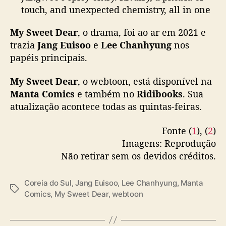
o
touch, and unexpected chemistry, all in one
n
dish. 🔥
My Sweet Dear
, o drama, foi ao ar em 2021 e
trazia
Jang Euisoo
e
Lee Chanhyung
nos
Read the spicy "rivalry" 😏 in <My Sweet
papéis principais.
Dear>, only on Manta!
🍳:
https://t.co/BhTISxD81r
#MantaComics
My Sweet Dear
, o webtoon, está disponível na
#MySweetDear
#BL
#Webcomics
#Manhwa
Manta Comics
e também no
Ridibooks
. Sua
pic.twitter.com/K0vsVjJ4ij
atualização acontece todas as quintas-feiras.
— Manta (@MantaComics)
March 21, 2024
Fonte (
1
), (
2
)
Imagens: Reprodução
Não retirar sem os devidos créditos.
Coreia do Sul
,
Jang Euisoo
,
Lee Chanhyung
,
Manta
T
Comics
,
My Sweet Dear
,
webtoon
a
g
s