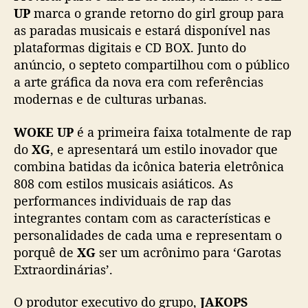
l
UP
marca o grande retorno do girl group para
e
as paradas musicais e estará disponível nas
“
plataformas digitais e CD BOX. Junto do
W
anúncio, o septeto compartilhou com o público
O
a arte gráfica da nova era com referências
K
E
modernas e de culturas urbanas.
U
P
WOKE UP
é a primeira faixa totalmente de rap
”
do
XG
, e apresentará um estilo inovador que
p
combina batidas da icônica bateria eletrônica
a
808 com estilos musicais asiáticos. As
r
performances individuais de rap das
a
integrantes contam com as características e
o
d
personalidades de cada uma e representam o
i
porquê de
XG
ser um acrônimo para ‘Garotas
a
Extraordinárias’.
2
1
O produtor executivo do grupo,
JAKOPS