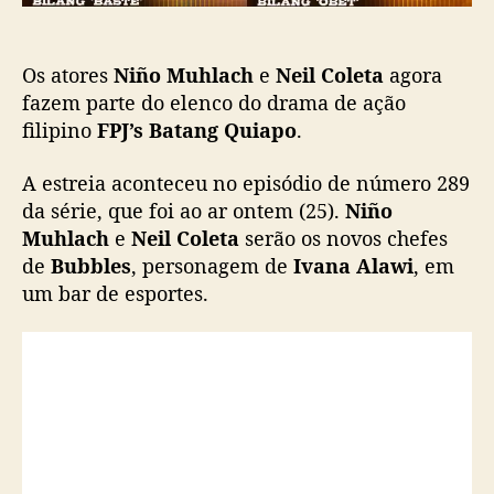
e
o
N
e
Os atores
Niño Muhlach
e
Neil Coleta
agora
i
l
fazem parte do elenco do drama de ação
C
filipino
FPJ’s Batang Quiapo
.
o
l
A estreia aconteceu no episódio de número 289
e
da série, que foi ao ar ontem (25).
Niño
t
Muhlach
e
Neil Coleta
serão os novos chefes
a
de
Bubbles
, personagem de
Ivana Alawi
, em
e
um bar de esportes.
n
t
r
a
m
p
a
r
a