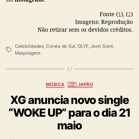
Fonte (
1
), (
2
)
Imagens: Reprodução
Não retirar sem os devidos créditos.
Celebridades
,
Coreia do Sul
,
GLYF
,
Jeon Somi
,
T
Maquiagem
a
g
s
C
MÚSICA
🇯🇵 JAPÃO
a
XG anuncia novo single
t
e
“WOKE UP” para o dia 21
g
o
maio
r
i
a