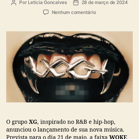
Por
Leticia Goncalves
28 de março de 2024
A
D
s
u
a
e
Nenhum comentário
t
t
m
o
a
X
r
d
G
d
e
a
o
p
n
p
u
u
o
b
n
s
l
c
t
i
i
c
a
a
n
ç
o
ã
v
o
o
s
O grupo
XG
, inspirado no R&B e hip-hop,
i
n
anunciou o lançamento de sua nova música.
g
Prevista para o dia 21 de maio, a faixa
WOKE