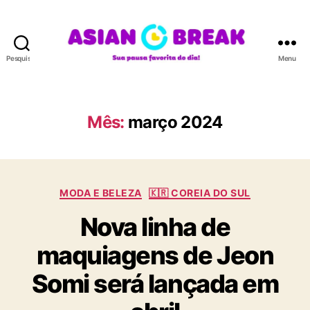
Pesquisar
Menu
A
S
I
A
Mês:
março 2024
N
B
R
E
C
A
MODA E BELEZA
🇰🇷 COREIA DO SUL
a
K
Nova linha de
t
e
maquiagens de Jeon
g
o
Somi será lançada em
r
i