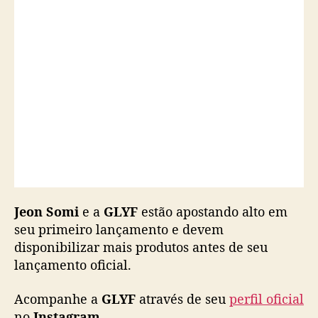
l
a
n
ç
a
d
a
e
m
a
b
r
i
l
Jeon Somi
e a
GLYF
estão apostando alto em
seu primeiro lançamento e devem
disponibilizar mais produtos antes de seu
lançamento oficial.
Acompanhe a
GLYF
através de seu
perfil oficial
no
Instagram
.