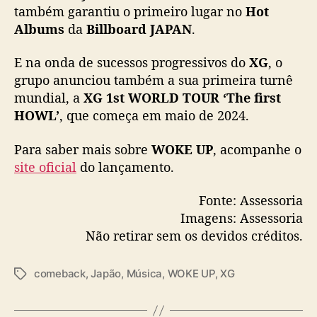
também garantiu o primeiro lugar no
Hot
Albums
da
Billboard JAPAN
.
E na onda de sucessos progressivos do
XG
, o
grupo anunciou também a sua primeira turnê
mundial, a
XG 1st WORLD TOUR ‘The first
HOWL’
, que começa em maio de 2024.
Para saber mais sobre
WOKE UP
, acompanhe o
site oficial
do lançamento.
Fonte: Assessoria
Imagens: Assessoria
Não retirar sem os devidos créditos.
comeback
,
Japão
,
Música
,
WOKE UP
,
XG
T
a
g