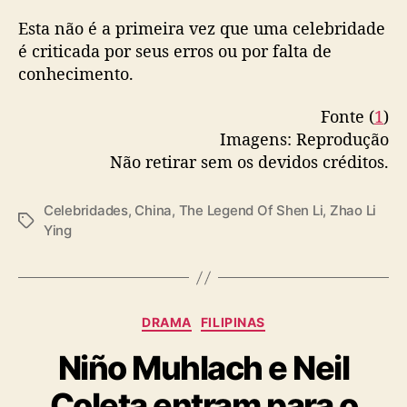
o
Esta não é a primeira vez que uma celebridade
r
é criticada por seus erros ou por falta de
i
conhecimento.
n
t
Fonte (
1
)
e
r
Imagens: Reprodução
n
Não retirar sem os devidos créditos.
a
u
Celebridades
,
China
,
The Legend Of Shen Li
,
Zhao Li
t
T
Ying
a
a
s
g
s
C
DRAMA
FILIPINAS
a
Niño Muhlach e Neil
t
e
Coleta entram para o
g