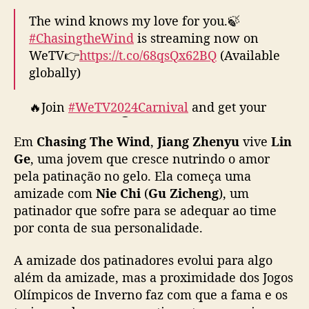
v
The wind knows my love for you.🍃
i
#ChasingtheWind
is streaming now on
v
WeTV👉
https://t.co/68qsQx62BQ
(Available
e
globally)
m
r
o
🔥Join
#WeTV2024Carnival
and get your
m
lucky gift NOW👇
a
Em
Chasing The Wind
,
Jiang Zhenyu
vive
Lin
EN:
https://t.co/BwbY6BoXLa
n
Ge
, uma jovem que cresce nutrindo o amor
PT:
https://t.co/ixWeAhD6G0
c
pela patinação no gelo. Ela começa uma
KR:
https://t.co/wob5vmlr36
e
amizade com
Nie Chi
(
Gu Zicheng
), um
TH:…
pic.twitter.com/jWmKCyRK8d
e
m
patinador que sofre para se adequar ao time
— WeTV.Official (@WeTVOfficial)
December
r
por conta de sua personalidade.
23, 2024
i
n
A amizade dos patinadores evolui para algo
q
além da amizade, mas a proximidade dos Jogos
u
Olímpicos de Inverno faz com que a fama e os
e