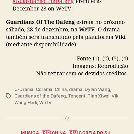
#GuardiansoftheDafeng
Premieres
e
December 28 on WeTV!
s
t
Guardians Of The Dafeng
estreia no próximo
🔥Join
#WeTV2024Carnival
and get your
e
sábado, 28 de dezembro, na
WeTV
. O drama
lucky gift NOW👇
f
também será transmitido pela plataforma
Viki
i
EN:
https://t.co/BwbY6BopVC
(mediante disponibilidade).
n
PT:
https://t.co/ixWeAhCyQs
a
KR:
https://t.co/wob5vmkTdy
l
Fonte (
1
), (
2
), (
3
), (
4
)
TH:
https://t.co/UxAuOpwdfw
d
Imagens: Reprodução
ID:
https://t.co/Jy9X2e8zjF
…
e
Não retirar sem os devidos créditos.
pic.twitter.com/pX9o9l6hYR
s
e
— WeTV.Official (@WeTVOfficial)
December
C-Drama
,
Cdrama
,
China
,
drama
,
Dylan Wang
,
m
24, 2024
Guardians of the Dafeng
,
Tencent
,
Tian Xiwei
,
Viki
,
T
a
Wang Hedi
,
WeTV
a
n
g
a
s
n
a
W
C
MÚSICA
🇨🇳 CHINA
🇰🇷 COREIA DO SUL