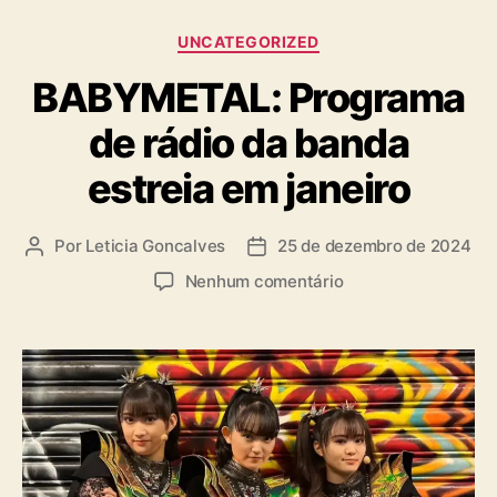
C
UNCATEGORIZED
a
BABYMETAL: Programa
t
e
de rádio da banda
g
o
estreia em janeiro
r
i
a
Por
Leticia Goncalves
25 de dezembro de 2024
A
D
s
u
a
e
Nenhum comentário
t
t
m
o
a
B
r
d
A
d
e
B
o
p
Y
p
u
M
o
b
E
s
l
T
t
i