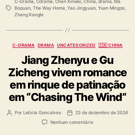
C-Drama
,
Cdrama
,
Chen Xinwei
,
China
,
drama
,
Ma
Boquan
,
The Way Home
,
Yao Jingyuan
,
Yuan Mingze
,
T
Zhang Kangle
a
g
s
C
C-DRAMA
DRAMA
UNCATEGORIZED
🇨🇳 CHINA
a
Jiang Zhenyu e Gu
t
e
Zicheng vivem romance
g
o
em rinque de patinação
r
i
em “Chasing The Wind”
a
s
Por
Leticia Goncalves
23 de dezembro de 2024
A
D
u
a
e
Nenhum comentário
t
t
m
o
a