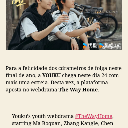
p
u
W
o
b
a
s
l
y
t
i
H
c
o
a
m
ç
e
ã
”
o
,
c
Para a felicidade dos cdrameiros de folga neste
o
m
final de ano, a
YOUKU
chega neste dia 24 com
M
mais uma estreia. Desta vez, a plataforma
a
aposta no webdrama
The Way Home
.
B
o
q
u
Youku’s youth webdrama
#TheWayHome
,
a
starring Ma Boquan, Zhang Kangle, Chen
n