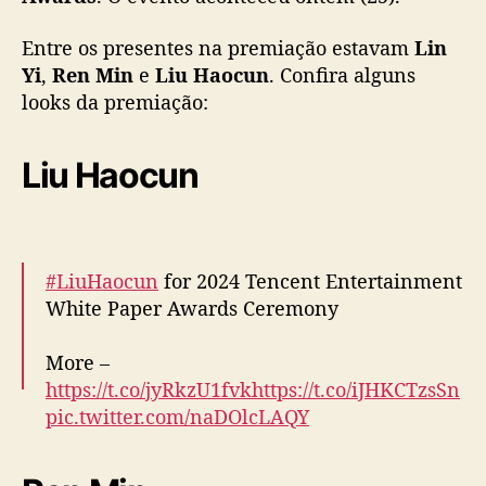
e
ú
Entre os presentes na premiação estavam
Lin
n
Yi
,
Ren Min
e
Liu Haocun
. Confira alguns
e
looks da premiação:
L
i
n
Liu Haocun
Y
i
,
R
e
#LiuHaocun
for 2024 Tencent Entertainment
n
White Paper Awards Ceremony
M
i
More –
n
e
https://t.co/jyRkzU1fvk
https://t.co/iJHKCTzsSn
L
pic.twitter.com/naDOlcLAQY
i
u
— cdrama tweets (@dramapotatoe)
H