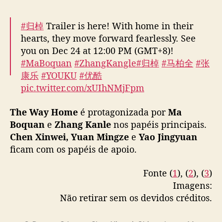
a
d
e
#归棹
Trailer is here! With home in their
h
hearts, they move forward fearlessly. See
o
you on Dec 24 at 12:00 PM (GMT+8)!
j
#MaBoquan
#ZhangKangle
#归棹
#马柏全
#张
e
康乐
#YOUKU
#优酷
n
pic.twitter.com/xUIhNMjFpm
a
Y
— 优酷Youku (@YoukuOfficial)
December 23,
O
The Way Home
é protagonizada por
Ma
2024
U
Boquan
e
Zhang Kanle
nos papéis principais.
K
Chen Xinwei, Yuan Mingze
e
Yao Jingyuan
U
ficam com os papéis de apoio.
Fonte (
1
), (
2
), (
3
)
Imagens:
Não retirar sem os devidos créditos.