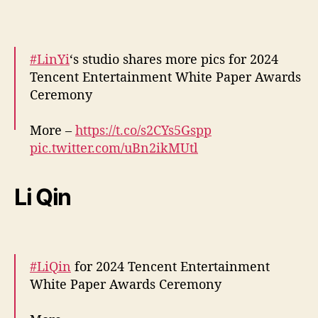
December 25, 2024
#LinYi
‘s studio shares more pics for 2024
Tencent Entertainment White Paper Awards
Ceremony
More –
https://t.co/s2CYs5Gspp
pic.twitter.com/uBn2ikMUtl
— cdrama tweets (@dramapotatoe)
Li Qin
December 25, 2024
#LiQin
for 2024 Tencent Entertainment
White Paper Awards Ceremony