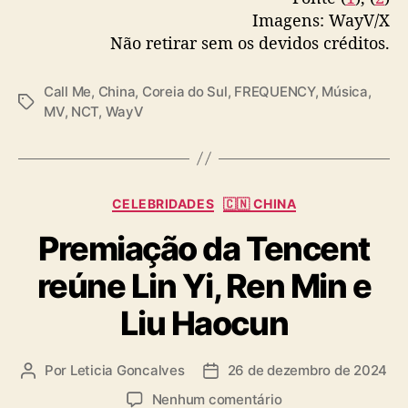
Imagens: WayV/X
Não retirar sem os devidos créditos.
Call Me
,
China
,
Coreia do Sul
,
FREQUENCY
,
Música
,
T
MV
,
NCT
,
WayV
a
g
s
C
CELEBRIDADES
🇨🇳 CHINA
a
Premiação da Tencent
t
e
reúne Lin Yi, Ren Min e
g
o
Liu Haocun
r
i
a
Por
Leticia Goncalves
26 de dezembro de 2024
A
D
s
u
a
e
Nenhum comentário