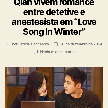
Qian vivem romance
g
o
entre detetive e
r
i
anestesista em “Love
a
s
Song In Winter”
Por
Leticia Goncalves
20 de dezembro de 2024
A
D
u
a
e
Nenhum comentário
t
t
m
o
a
H
r
d
u
d
e
a
o
p
n
p
u
g
o
b
J
s
l
i
t
i
n
c
g
a