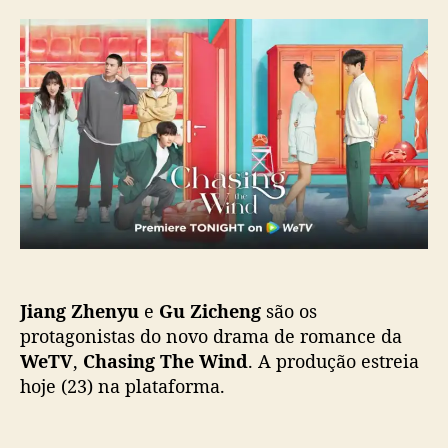
J
r
d
i
d
e
a
o
p
n
p
u
g
o
b
Z
s
l
h
t
i
e
c
n
a
y
ç
u
ã
e
o
G
u
Jiang Zhenyu
e
Gu Zicheng
são os
Z
i
protagonistas do novo drama de romance da
c
WeTV
,
Chasing The Wind
. A produção estreia
h
hoje (23) na plataforma.
e
n
g