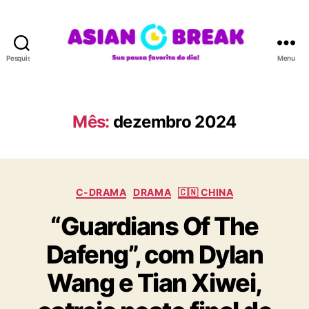
Pesquisar
Menu
A
S
I
A
Mês:
dezembro 2024
N
B
R
E
C
A
C-DRAMA
DRAMA
🇨🇳 CHINA
a
K
“Guardians Of The
t
e
Dafeng”, com Dylan
g
o
Wang e Tian Xiwei,
r
i