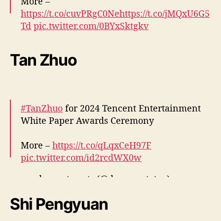
More –
https://t.co/cuvPRgC0Ne
https://t.co/jMQxU6G5
Td
pic.twitter.com/0BYxSktgkv
— cdrama tweets (@dramapotatoe)
Tan Zhuo
December 25, 2024
#TanZhuo
for 2024 Tencent Entertainment
White Paper Awards Ceremony
More –
https://t.co/qLqxCeH97F
pic.twitter.com/id2rcdWX0w
— cdrama tweets (@dramapotatoe)
December 26, 2024
Shi Pengyuan