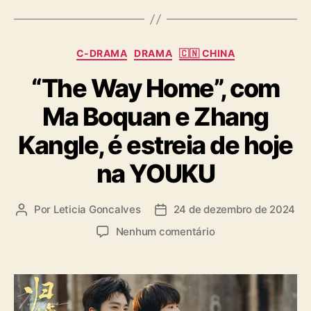
C
C-DRAMA
DRAMA
🇨🇳 CHINA
a
“The Way Home”, com
t
e
Ma Boquan e Zhang
g
o
Kangle, é estreia de hoje
r
i
na YOUKU
a
s
Por
Leticia Goncalves
24 de dezembro de 2024
A
D
u
a
e
Nenhum comentário
t
t
m
o
a
“
r
d
T
d
e
h
o
p
e