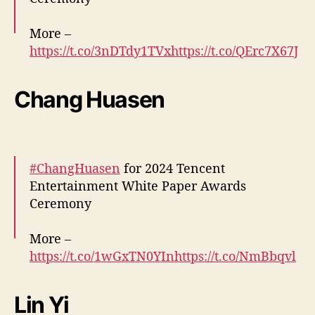
More –
https://t.co/3nDTdy1TVx
https://t.co/QErc7X67J
o
pic.twitter.com/oSwVkeGmu2
Chang Huasen
— cdrama tweets (@dramapotatoe)
December 25, 2024
#ChangHuasen
for 2024 Tencent
Entertainment White Paper Awards
Ceremony
More –
https://t.co/1wGxTN0YIn
https://t.co/NmBbqvl
Uwa
pic.twitter.com/fsu9dl3dbM
Lin Yi
— cdrama tweets (@dramapotatoe)