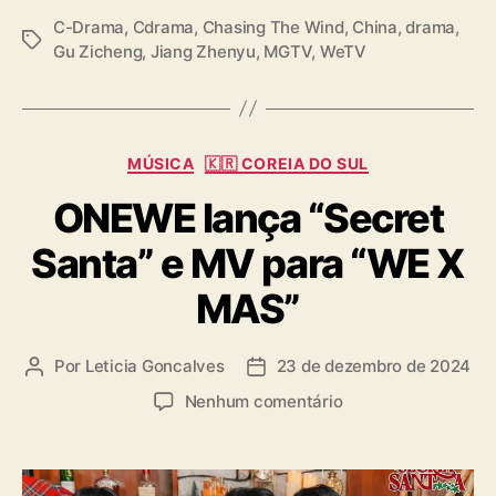
T
C-Drama
,
Cdrama
,
Chasing The Wind
,
China
,
drama
,
T
h
Gu Zicheng
,
Jiang Zhenyu
,
MGTV
,
WeTV
a
e
g
W
s
i
n
C
MÚSICA
🇰🇷 COREIA DO SUL
d
a
”
ONEWE lança “Secret
t
e
Santa” e MV para “WE X
g
o
MAS”
r
i
a
Por
Leticia Goncalves
23 de dezembro de 2024
A
D
s
u
a
e
Nenhum comentário
t
t
m
o
a
O
r
d
N
d
e