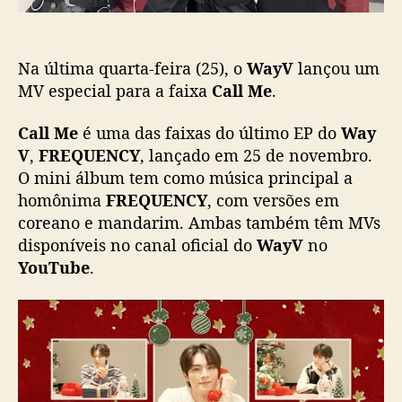
e
o
s
p
Na última quarta-feira (25), o
WayV
lançou um
e
c
MV especial para a faixa
Call Me
.
i
a
Call Me
é uma das faixas do último EP do
Way
l
V
,
FREQUENCY
, lançado em 25 de novembro.
p
O mini álbum tem como música principal a
a
homônima
FREQUENCY
, com versões em
r
coreano e mandarim. Ambas também têm MVs
a
disponíveis no canal oficial do
WayV
no
“
C
YouTube
.
a
l
l
M
e
”