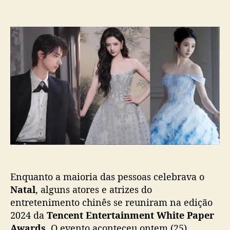
t
t
m
o
a
P
r
d
r
d
e
e
o
p
m
p
u
i
o
b
a
s
l
ç
t
i
ã
c
o
a
d
ç
a
ã
T
o
e
n
Enquanto a maioria das pessoas celebrava o
c
e
Natal
, alguns atores e atrizes do
n
entretenimento chinês se reuniram na edição
t
2024 da
Tencent Entertainment White Paper
r
Awards
. O evento aconteceu ontem (25).