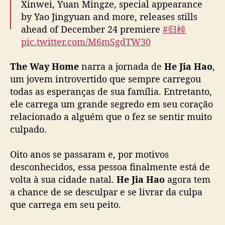
Xinwei, Yuan Mingze, special appearance
e
by Yao Jingyuan and more, releases stills
Z
h
ahead of December 24 premiere
#归棹
a
pic.twitter.com/M6mSgdTW30
n
g
— cdrama tweets (@dramapotatoe)
The Way Home
narra a jornada de
He Jia Hao
,
K
December 23, 2024
um jovem introvertido que sempre carregou
a
todas as esperanças de sua família. Entretanto,
n
ele carrega um grande segredo em seu coração
g
l
relacionado a alguém que o fez se sentir muito
e
culpado.
,
é
Oito anos se passaram e, por motivos
e
desconhecidos, essa pessoa finalmente está de
s
volta à sua cidade natal.
He Jia Hao
agora tem
t
a chance de se desculpar e se livrar da culpa
r
e
que carrega em seu peito.
i