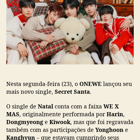
E
o
p
W
p
u
E
o
b
l
s
l
a
t
i
n
c
ç
a
a
ç
“
ã
S
o
e
c
Nesta segunda-feira (23), o
ONEWE
lançou seu
r
e
mais novo single,
Secret Santa
.
t
S
O single de
Natal
conta com a faixa
WE X
a
MAS
, originalmente performada por
Harin
,
n
Dongmyeong
e
Kiwook
, mas que foi regravada
t
também com as participações de
Yonghoon
e
a
Kanghyun
– que estavam cumprindo seus
”