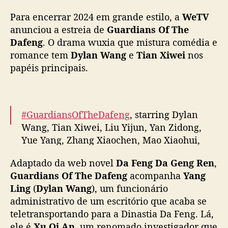
h
Para encerrar 2024 em grande estilo, a
WeTV
e
D
anunciou a estreia de
Guardians Of The
a
Dafeng
. O drama wuxia que mistura comédia e
f
romance tem
Dylan Wang
e
Tian Xiwei
nos
e
papéis principais.
n
g
”
,
#GuardiansOfTheDafeng
, starring Dylan
c
Wang, Tian Xiwei, Liu Yijun, Yan Zidong,
o
Yue Yang, Zhang Xiaochen, Mao Xiaohui,
m
D
Fan Shuaiqi, Liu Meihan, Zhang Miaoyi &
y
Adaptado da web novel
Da Feng Da Geng Ren
,
more, releases MV by GAI ahead of Dec 28
l
Guardians Of The Dafeng
acompanha
Yang
premiere
a
Ling
(
Dylan Wang
), um funcionário
n
administrativo de um escritório que acaba se
Full –
https://t.co/z6EM3kSNMo
#大奉打更人
W
teletransportando para a Dinastia Da Feng. Lá,
pic.twitter.com/EGxtAPp0yu
a
ele é
Xu Qi An
, um renomado investigador que