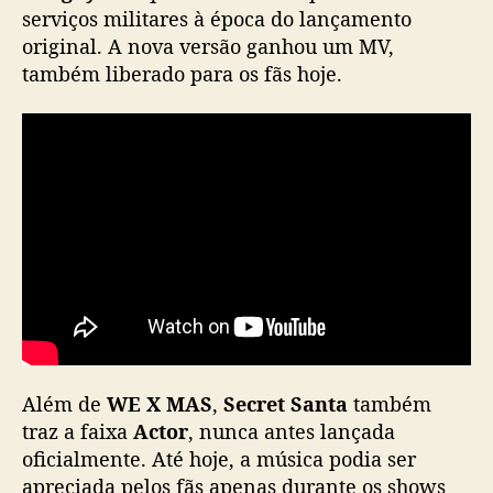
serviços militares à época do lançamento
e
M
original. A nova versão ganhou um MV,
V
também liberado para os fãs hoje.
p
a
r
a
“
W
E
X
M
A
S
”
Além de
WE X MAS
,
Secret Santa
também
traz a faixa
Actor
, nunca antes lançada
oficialmente. Até hoje, a música podia ser
apreciada pelos fãs apenas durante os shows