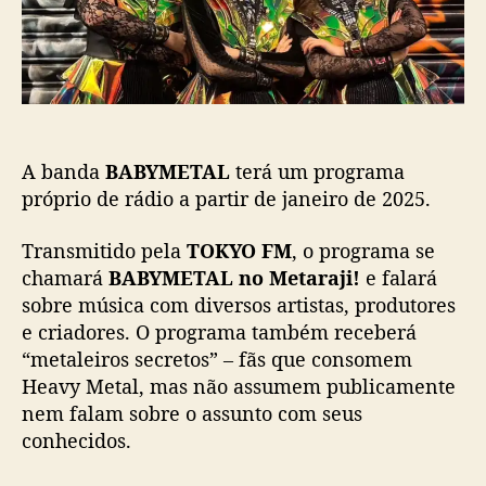
A
c
L
a
:
ç
P
ã
r
o
o
g
A banda
BABYMETAL
terá um programa
r
a
próprio de rádio a partir de janeiro de 2025.
m
a
Transmitido pela
TOKYO FM
, o programa se
d
chamará
BABYMETAL no Metaraji!
e falará
e
sobre música com diversos artistas, produtores
r
e criadores. O programa também receberá
á
“metaleiros secretos” – fãs que consomem
d
Heavy Metal, mas não assumem publicamente
i
o
nem falam sobre o assunto com seus
d
conhecidos.
a
b