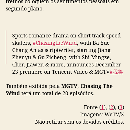
treinos coloquem os sentimentos pessoais em
d
segundo plano.
e
p
a
t
i
Sports romance drama on short track speed
n
skaters,
#ChasingtheWind
, with Ba Yue
a
Chang An as scriptwriter, starring Jiang
ç
Zhenyu & Gu Zicheng, with Shi Mingze,
ã
Chen Jiawen & more, announces December
o
23 premiere on Tencent Video & MGTV
#我将
e
喜欢告诉了风
m
“
Também exibida pela
MGTV
,
Chasing The
pic.twitter.com/KVZug9ZiQu
C
Wind
terá um total de 20 episódios.
h
— cdrama tweets (@dramapotatoe)
a
December 20, 2024
Fonte (
1
), (
2
), (
3
)
s
Imagens: WeTV/X
i
Não retirar sem os devidos créditos.
n
g