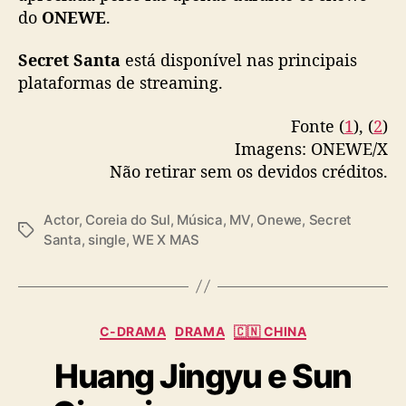
do
ONEWE
.
Secret Santa
está disponível nas principais
plataformas de streaming.
Fonte (
1
), (
2
)
Imagens: ONEWE/X
Não retirar sem os devidos créditos.
Actor
,
Coreia do Sul
,
Música
,
MV
,
Onewe
,
Secret
T
Santa
,
single
,
WE X MAS
a
g
s
C
C-DRAMA
DRAMA
🇨🇳 CHINA
a
Huang Jingyu e Sun
t
e