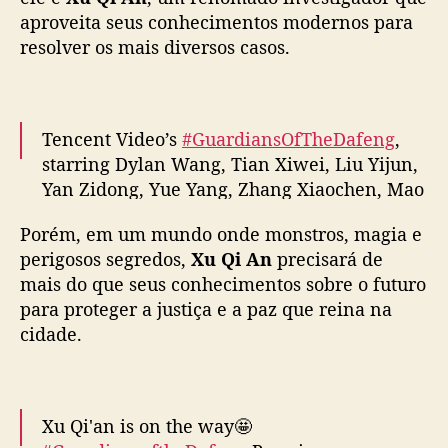
n
— cdrama tweets (@dramapotatoe)
aproveita seus conhecimentos modernos para
g
December 24, 2024
resolver os mais diversos casos.
e
T
i
a
n
Tencent Video’s
#GuardiansOfTheDafeng
,
X
starring Dylan Wang, Tian Xiwei, Liu Yijun,
i
Yan Zidong, Yue Yang, Zhang Xiaochen, Mao
w
Xiaohui, Fan Shuaiqi, Liu Meihan, Zhang
e
Porém, em um mundo onde monstros, magia e
Miaoyi & more, releases new posters as it
i
perigosos segredos,
Xu Qi An
precisará de
readies to announce premiere
,
mais do que seus conhecimentos sobre o futuro
e
para proteger a justiça e a paz que reina na
s
More –
https://t.co/aABO2Rkesj
#大奉打更人
t
cidade.
pic.twitter.com/fhKRIFa5h0
r
e
— cdrama tweets (@dramapotatoe)
i
December 20, 2024
a
Xu Qi'an is on the way🤩
n