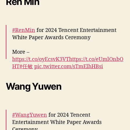
Ren Min
December 25, 2024
a
o
c
u
#RenMin
for 2024 Tencent Entertainment
n
White Paper Awards Ceremony
More –
https://t.co/oyEcsvK3VT
https://t.co/eUmlOnbO
HT
#任敏
pic.twitter.com/sTmElhHBsi
— cdrama tweets (@dramapotatoe)
Wang Yuwen
December 25, 2024
#WangYuwen
for 2024 Tencent
Entertainment White Paper Awards
Ceremony