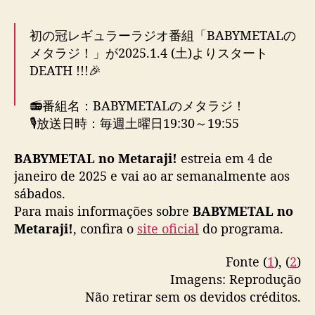
a
n
初の冠レギュラーラジオ番組「BABYMETALの
d
メタラジ！」が2025.1.4 (土)よりスタート
a
DEATH !!!🎉
e
s
📻番組名：BABYMETALのメタラジ！
t
r
🎙放送日時：毎週土曜日19:30～19:55
e
※初回放送は2025.1.4 (土)
i
BABYMETAL no Metaraji!
estreia em 4 de
📡放送局：TOKYO FM
a
janeiro de 2025 e vai ao ar semanalmente aos
🦊パーソナリティ：BABYMETAL
e
sábados.
🔗番組HP：
https://t.co/x8iB3xngg9
…
m
Para mais informações sobre
BABYMETAL no
pic.twitter.com/9N7XdTG1DB
j
Metaraji!
, confira o
site oficial
do programa.
a
— BABYMETAL (@BABYMETAL_JAPAN)
n
December 23, 2024
e
Fonte (
1
), (
2
)
i
Imagens: Reprodução
r
Não retirar sem os devidos créditos.
o