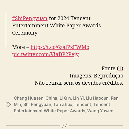
#ShiPengyuan
for 2024 Tencent
Entertainment White Paper Awards
Ceremony
More –
https://t.co/6zalPzFWMo
pic.twitter.com/ViaDP2Pejy
— cdrama tweets (@dramapotatoe)
Fonte (
1
)
December 25, 2024
Imagens: Reprodução
Não retirar sem os devidos créditos.
Chang Huasen
,
China
,
Li Qin
,
Lin Yi
,
Liu Haocun
,
Ren
Min
,
Shi Pengyuan
,
Tan Zhuo
,
Tencent
,
Tencent
T
Entertainment White Paper Awards
,
Wang Yuwen
a
g
s