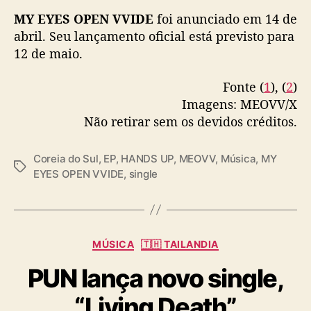
”
MY EYES OPEN VVIDE
foi anunciado em 14 de
abril. Seu lançamento oficial está previsto para
12 de maio.
Fonte (
1
), (
2
)
Imagens: MEOVV/X
Não retirar sem os devidos créditos.
Coreia do Sul
,
EP
,
HANDS UP
,
MEOVV
,
Música
,
MY
T
EYES OPEN VVIDE
,
single
a
g
s
C
MÚSICA
🇹🇭 TAILANDIA
a
PUN lança novo single,
t
e
“Living Death”
g