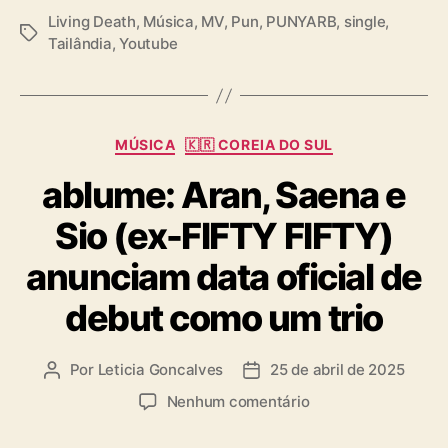
Living Death
,
Música
,
MV
,
Pun
,
PUNYARB
,
single
,
T
Tailândia
,
Youtube
a
g
s
C
MÚSICA
🇰🇷 COREIA DO SUL
a
ablume: Aran, Saena e
t
e
Sio (ex-FIFTY FIFTY)
g
o
anunciam data oficial de
r
i
debut como um trio
a
s
Por
Leticia Goncalves
25 de abril de 2025
A
D
u
a
e
Nenhum comentário
t
t
m
o
a
a