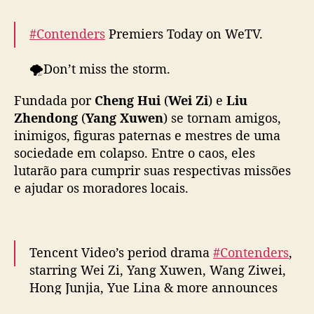
s
t
#Contenders
Premiers Today on WeTV.
a
e
m
🌪️Don’t miss the storm.
p
🥇Who is the real pride of the ShanHai
r
Fundada por
Cheng Hui
(
Wei Zi
) e
Liu
Gang？
o
Zhendong
(
Yang Xuwen
) se tornam amigos,
b
inimigos, figuras paternas e mestres de uma
✨Starring
#WeiZi
#YangXuwen
#WangZiwei
l
sociedade em colapso. Entre o caos, eles
#HongJunjia
#YueLina
#ZhaoHengxuan
e
lutarão para cumprir suas respectivas missões
#GuJing
#WuQihua
#狮城山海
#巍子
m
#杨旭文
#
e ajudar os moradores locais.
a
王梓薇
#洪浚嘉
#岳丽娜
#赵恒煊
#顾靖
#吴启华
s
#WeTV
…
pic.twitter.com/EyBEVnaNYH
s
o
— WeTV.Official (@WeTVOfficial)
April 30,
c
Tencent Video’s period drama
#Contenders
,
2025
i
starring Wei Zi, Yang Xuwen, Wang Ziwei,
a
Hong Junjia, Yue Lina & more announces
i
April 30 premiere
#狮城山海
s