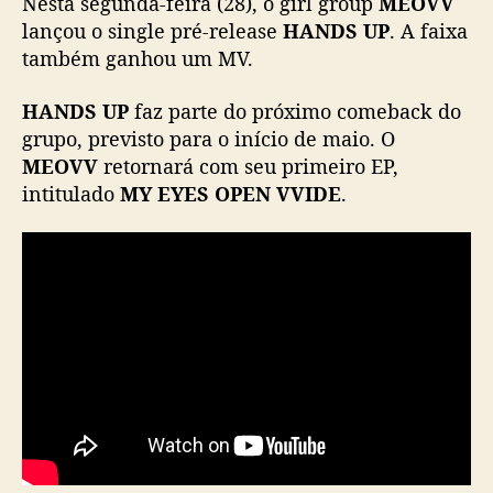
Nesta segunda-feira (28), o girl group
MEOVV
l
e
lançou o single pré-release
HANDS UP
. A faixa
p
também ganhou um MV.
r
é
HANDS UP
faz parte do próximo comeback do
-
grupo, previsto para o início de maio. O
r
MEOVV
retornará com seu primeiro EP,
e
intitulado
MY EYES OPEN VVIDE
.
l
e
a
s
e
“
H
A
N
D
S
U
P