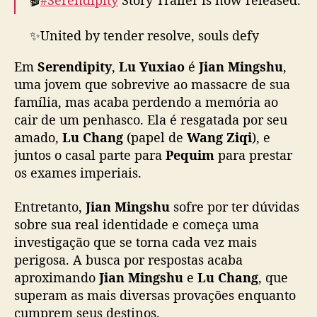
d
e
✨United by tender resolve, souls defy
W
destiny's tempest. Here begins an epic of
a
Em
Serendipity
,
Lu Yuxiao
é
Jian Mingshu
,
n
luminous courage.
g
uma jovem que sobrevive ao massacre de sua
Z
família, mas acaba perdendo a memória ao
🌟Starring
#WangZiqi
#LuYuxiao
i
cair de um penhasco. Ela é resgatada por seu
#WangHongyi
#KongXueer
#WangXichao
q
amado,
Lu Chang
(papel de
Wang Ziqi
), e
#HeQiu
#榜上佳婿
#王子奇
#卢昱晓
#王弘毅#孔
i
juntos o casal parte para
Pequim
para prestar
雪儿#汪汐潮#鹤秋…
p
os exames imperiais.
pic.twitter.com/FEV0Il2GWD
a
r
Entretanto,
Jian Mingshu
sofre por ter dúvidas
— WeTV.Official (@WeTVOfficial)
April 25,
a
sobre sua real identidade e começa uma
2025
d
e
investigação que se torna cada vez mais
s
perigosa. A busca por respostas acaba
c
aproximando
Jian Mingshu
e
Lu Chang
, que
o
superam as mais diversas provações enquanto
b
cumprem seus destinos.
r