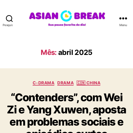
Pesquisar
Menu
A
S
I
A
Mês:
abril 2025
N
B
R
E
C
A
C-DRAMA
DRAMA
🇨🇳 CHINA
a
K
“Contenders”, com Wei
t
e
Zi e Yang Xuwen, aposta
g
o
em problemas sociais e
r
i