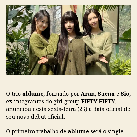
r
d
b
d
e
l
o
p
u
p
u
m
o
b
e
s
l
:
t
i
A
c
r
a
a
ç
n
ã
,
o
S
a
O trio
ablume
, formado por
Aran
,
Saena
e
Sio
,
e
n
ex-integrantes do girl group
FIFTY FIFTY
,
a
anunciou nesta sexta-feira (25) a data oficial de
e
seu novo debut oficial.
S
i
O primeiro trabalho de
ablume
será o single
o