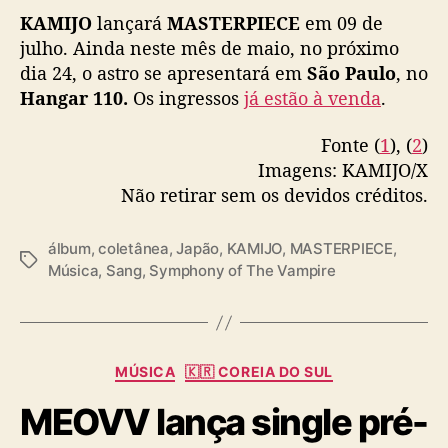
豪華盤は約30cmのLPサイズハードカバー仕様
h
KAMIJO
lançará
MASTERPIECE
em 09 de
の特大ジャケット✨
o
julho. Ainda neste mês de maio, no próximo
dia 24, o astro se apresentará em
São Paulo
, no
5/3より各ショップにて予約受付スタート!
Hangar 110.
Os ingressos
já estão à venda
.
pic.twitter.com/yMgudyEeSG
Fonte (
1
), (
2
)
— 🇯🇵🇫🇷Versailles KAMIJO
Imagens: KAMIJO/X
(@KamijoOfficial)
April 29, 2025
Não retirar sem os devidos créditos.
álbum
,
coletânea
,
Japão
,
KAMIJO
,
MASTERPIECE
,
T
Música
,
Sang
,
Symphony of The Vampire
a
g
s
C
MÚSICA
🇰🇷 COREIA DO SUL
a
MEOVV lança single pré-
t
e