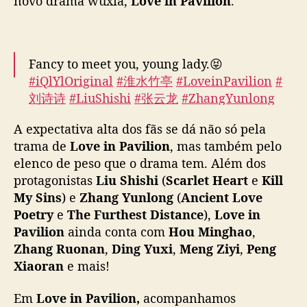
novo drama wuxia,
Love in Pavilion
.
o
v
o
w
Fancy to meet you, young lady.😝
u
#iQlYlOriginal
#淮水竹亭
#LoveinPavilion
#
x
刘诗诗
#LiuShishi
#张云龙
#ZhangYunlong
i
#costumedrama
#cdrama
a
A expectativa alta dos fãs se dá não só pela
d
pic.twitter.com/z9cNjQxIdq
a
trama de
Love in Pavilion
, mas também pelo
i
— iQIYI (@iQIYI)
April 28, 2025
elenco de peso que o drama tem. Além dos
Q
protagonistas
Liu Shishi
(
Scarlet Heart
e
Kill
I
My Sins
) e
Zhang Yunlong
(
Ancient Love
Y
Poetry
e
The Furthest Distance
),
Love in
I
Pavilion
ainda conta com
Hou Minghao
,
t
Zhang Ruonan
,
Ding Yuxi
,
Meng Ziyi
,
Peng
e
Xiaoran
e mais!
m
e
l
Em
Love in Pavilion,
acompanhamos