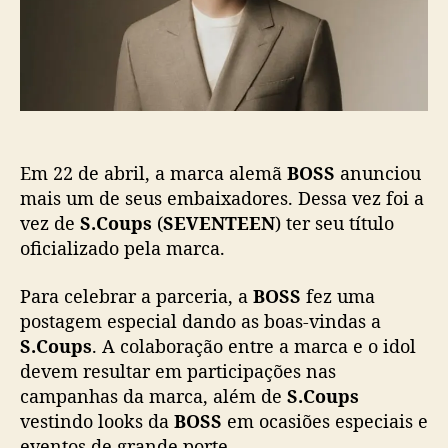
t
i
n
c
c
a
i
ç
a
ã
S
o
.
C
Em 22 de abril, a marca alemã
BOSS
anunciou
o
u
mais um de seus embaixadores. Dessa vez foi a
p
vez de
S.Coups
(
SEVENTEEN
) ter seu título
s
oficializado pela marca.
(
S
Para celebrar a parceria, a
BOSS
fez uma
E
postagem especial dando as boas-vindas a
V
S.Coups
. A colaboração entre a marca e o idol
E
devem resultar em participações nas
N
T
campanhas da marca, além de
S.Coups
E
vestindo looks da
BOSS
em ocasiões especiais e
E
eventos de grande porte.