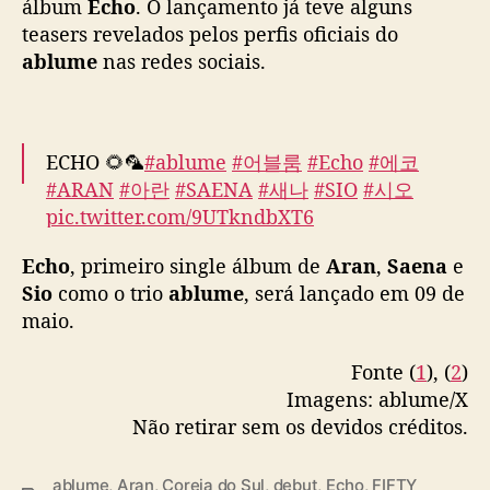
álbum
Echo
. O lançamento já teve alguns
(
teasers revelados pelos perfis oficiais do
e
ablume
nas redes sociais.
x
-
F
I
F
ECHO 🌻🦜
#ablume
#어블룸
#Echo
#에코
T
#ARAN
#아란
#SAENA
#새나
#SIO
#시오
Y
pic.twitter.com/9UTkndbXT6
F
I
— ablume official (@ablume_official)
April
Echo
, primeiro single álbum de
Aran
,
Saena
e
F
25, 2025
Sio
como o trio
ablume
, será lançado em 09 de
T
maio.
Y
)
Fonte (
1
), (
2
)
a
n
Imagens: ablume/X
u
Não retirar sem os devidos créditos.
n
c
ablume
,
Aran
,
Coreia do Sul
,
debut
,
Echo
,
FIFTY