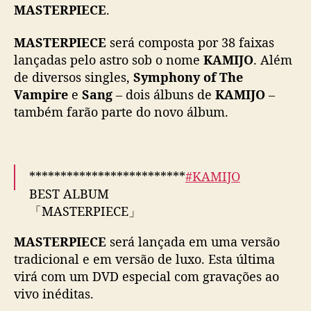
h
m
MASTERPIECE
.
a
“
o
M
MASTERPIECE
será composta por 38 faixas
e
A
lançadas pelo astro sob o nome
KAMIJO
. Além
m
S
de diversos singles,
Symphony of The
a
T
Vampire
e
Sang
– dois álbuns de
i
KAMIJO
–
E
s
R
também farão parte do novo álbum.
P
I
E
C
*************************
#KAMIJO
E
BEST ALBUM
”
「MASTERPIECE」
p
2025.7.9(wed) RELEASE
a
MASTERPIECE
será lançada em uma versão
*************************
r
tradicional e em versão de luxo. Esta última
KAMIJO名義での全ての作品を総括するベスト
a
virá com um DVD especial com gravações ao
j
アルバムがリリース決定🎉
vivo inéditas.
u
l