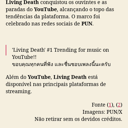
Living Death
conquistou os ouvintes e as
paradas do
YouTube
, alcançando o topo das
tendências da plataforma. O marco foi
celebrado nas redes sociais de
PUN
.
'Living Death' #1 Trending for music on
YouTube!!
ขอบคุณทุกคนที่ฟัง และชื่นชอบเพลงนี้นะครับ
📺
https://t.co/weaRtY3I8h
#LivingDeath_PUN
Além do
YouTube
,
Living Death
está
#PUN
#UniversalMusicTH
#MIUTH
disponível nas principais plataformas de
pic.twitter.com/3RomXuWZHW
streaming.
— PUN_Official (@PUN__Official)
April 25,
2025
Fonte (
1
), (
2
)
Imagens: PUN/X
Não retirar sem os devidos créditos.