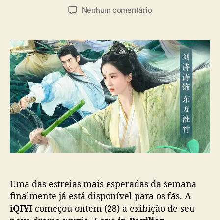
u
a
e
Nenhum comentário
t
t
m
o
a
“
r
d
L
d
e
o
o
p
v
p
u
e
o
b
i
s
l
n
t
i
P
c
a
a
v
ç
i
ã
l
o
i
o
Uma das estreias mais esperadas da semana
n
”
finalmente já está disponível para os fãs. A
:
iQIYI
começou ontem (28) a exibição de seu
N