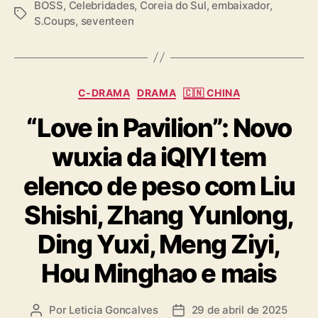
BOSS
,
Celebridades
,
Coreia do Sul
,
embaixador
,
T
S.Coups
,
seventeen
a
g
s
C
C-DRAMA
DRAMA
🇨🇳 CHINA
a
“Love in Pavilion”: Novo
t
e
wuxia da iQIYI tem
g
o
elenco de peso com Liu
r
i
Shishi, Zhang Yunlong,
a
s
Ding Yuxi, Meng Ziyi,
Hou Minghao e mais
Por
Leticia Goncalves
29 de abril de 2025
A
D