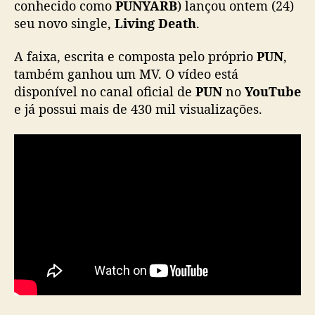
g
conhecido como
PUNYARB
) lançou ontem (24)
l
seu novo single,
Living Death
.
e
,
A faixa, escrita e composta pelo próprio
PUN
,
“
também ganhou um MV. O vídeo está
L
disponível no canal oficial de
PUN
no
YouTube
i
e já possui mais de 430 mil visualizações.
v
i
n
g
D
e
a
t
h
”