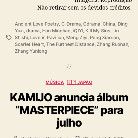
i
Não retirar sem os devidos créditos.
,
Z
Ancient Love Poetry
,
C-Drama
,
Cdrama
,
China
,
Ding
h
Yuxi
,
drama
,
Hou Minghao
,
iQIYI
,
Kill My Sins
,
Liu
a
Shishi
,
Love in Pavilion
,
Meng Ziyi
,
Peng Xiaoran
,
T
n
Scarlet Heart
,
The Furthest Distance
,
Zhang Ruonan
,
a
g
Zhang Yunlong
g
Y
s
u
n
l
o
C
MÚSICA
🇯🇵 JAPÃO
n
a
KAMIJO anuncia álbum
g
t
,
e
“MASTERPIECE” para
D
g
i
o
julho
n
r
g
i
Y
a