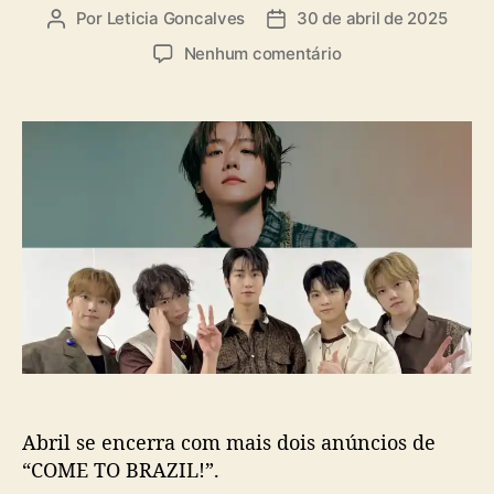
a
Por
Leticia Goncalves
30 de abril de 2025
A
D
s
u
a
e
Nenhum comentário
t
t
m
o
a
B
r
d
a
d
e
e
o
p
k
p
u
h
o
b
y
s
l
u
t
i
n
c
(
a
E
ç
X
ã
O
o
)
e
Abril se encerra com mais dois anúncios de
N
.
“COME TO BRAZIL!”.
F