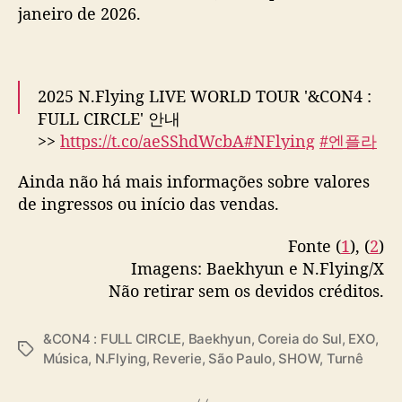
B
janeiro de 2026.
r
a
s
i
2025 N.Flying LIVE WORLD TOUR '&CON4 :
l
FULL CIRCLE' 안내
>>
https://t.co/aeSShdWcbA
#NFlying
#엔플라
잉
#엔콘
#FULL_CIRCLE
Ainda não há mais informações sobre valores
pic.twitter.com/cTRPqYRh7R
de ingressos ou início das vendas.
— FNC Ent. (@FNC_ENT)
April 30, 2025
Fonte (
1
), (
2
)
Imagens: Baekhyun e N.Flying/X
Não retirar sem os devidos créditos.
&CON4 : FULL CIRCLE
,
Baekhyun
,
Coreia do Sul
,
EXO
,
T
Música
,
N.Flying
,
Reverie
,
São Paulo
,
SHOW
,
Turnê
a
g