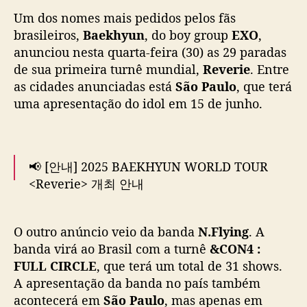
l
Um dos nomes mais pedidos pelos fãs
y
brasileiros,
Baekhyun
, do boy group
EXO
,
i
anunciou nesta quarta-feira (30) as 29 paradas
n
de sua primeira turnê mundial,
Reverie
. Entre
g
as cidades anunciadas está
São Paulo
, que terá
a
uma apresentação do idol em 15 de junho.
n
u
n
c
i
📢 [안내] 2025 BAEKHYUN WORLD TOUR
a
<Reverie> 개최 안내
m
s
📎
https://t.co/cQdXLeJlp5
#BAEKHYUN
#백현
h
O outro anúncio veio da banda
N.Flying
. A
#Reverie
#ReverieTour
o
banda virá ao Brasil com a turnê
&CON4 :
pic.twitter.com/Rs8YuXYBuT
w
FULL CIRCLE
, que terá um total de 31 shows.
s
— BAEKHYUN_official
A apresentação da banda no país também
n
(@BAEKHYUN_INB100)
April 30, 2025
acontecerá em
São Paulo
, mas apenas em
o