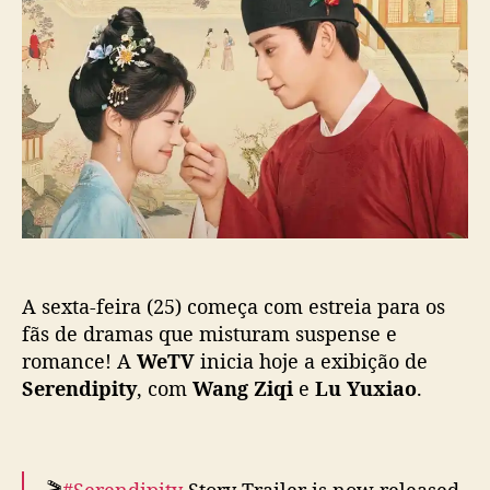
d
e
Y
c
o
p
u
o
p
u
x
m
o
b
i
o
s
l
a
u
t
i
o
m
c
c
t
a
o
r
ç
n
i
ã
t
o
o
a
c
A sexta-feira (25) começa com estreia para os
o
m
fãs de dramas que misturam suspense e
a
romance! A
WeTV
inicia hoje a exibição de
a
Serendipity
, com
Wang Ziqi
e
Lu Yuxiao
.
j
u
d
a
🎬
#Serendipity
Story Trailer is now released.