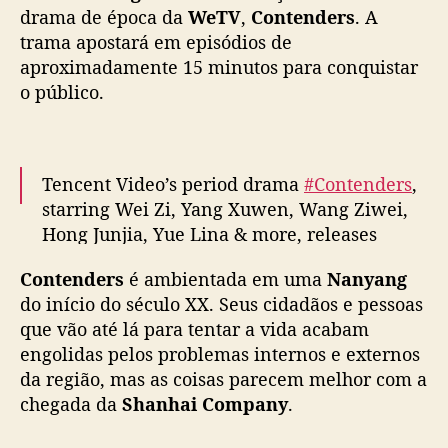
m
drama de época da
WeTV
,
Contenders
. A
W
trama apostará em episódios de
e
aproximadamente 15 minutos para conquistar
i
o público.
Z
i
e
Y
Tencent Video’s period drama
#Contenders
,
a
starring Wei Zi, Yang Xuwen, Wang Ziwei,
n
Hong Junjia, Yue Lina & more, releases
g
X
trailer as it premieres today on on CCTV-8
u
Contenders
é ambientada em uma
Nanyang
and Tencent Video
#狮城山海
w
do início do século XX. Seus cidadãos e pessoas
pic.twitter.com/ysK86wNw2d
e
que vão até lá para tentar a vida acabam
n
— cdrama tweets (@dramapotatoe)
April 30,
engolidas pelos problemas internos e externos
,
2025
da região, mas as coisas parecem melhor com a
a
chegada da
Shanhai Company
.
p
o