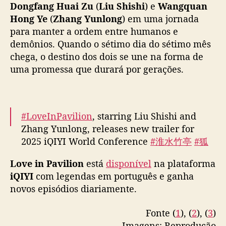
e
Dongfang Huai Zu
(
Liu Shishi
) e
Wangquan
n
Hong Ye
(
Zhang Yunlong
) em uma jornada
c
para manter a ordem entre humanos e
o
demônios. Quando o sétimo dia do sétimo mês
d
chega, o destino dos dois se une na forma de
e
uma promessa que durará por gerações.
p
e
s
o
c
#LoveInPavilion
, starring Liu Shishi and
o
Zhang Yunlong, releases new trailer for
m
2025 iQIYI World Conference
#淮水竹亭
#狐
L
妖小红娘竹业篇
i
Love in Pavilion
está
disponível
na plataforma
pic.twitter.com/bE4DGiYaKA
u
iQIYI
com legendas em português e ganha
S
— cdrama tweets (@dramapotatoe)
April 23,
novos episódios diariamente.
h
2025
i
Fonte (
1
), (
2
), (
3
)
s
h
Imagens: Reprodução