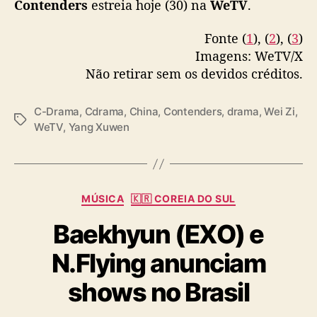
Contenders
estreia hoje (30) na
WeTV
.
pic.twitter.com/ho3n8Vd9Wr
e
e
Fonte (
1
), (
2
), (
3
)
— cdrama tweets (@dramapotatoe)
April 25,
p
2025
Imagens: WeTV/X
i
Não retirar sem os devidos créditos.
s
ó
d
C-Drama
,
Cdrama
,
China
,
Contenders
,
drama
,
Wei Zi
,
T
i
WeTV
,
Yang Xuwen
a
o
g
s
s
c
u
C
MÚSICA
🇰🇷 COREIA DO SUL
r
a
t
Baekhyun (EXO) e
t
o
e
s
N.Flying anunciam
g
o
shows no Brasil
r
i