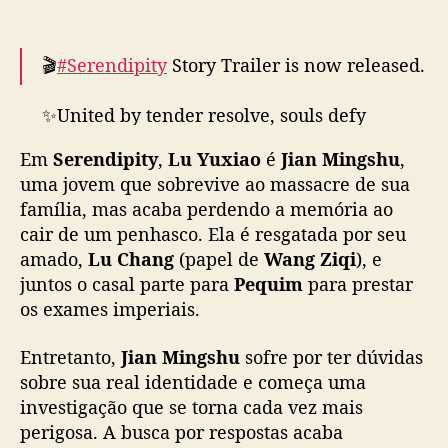
d
a
d
🎬
#Serendipity
Story Trailer is now released.
e
W
✨United by tender resolve, souls defy
a
destiny's tempest. Here begins an epic of
n
Em
Serendipity
,
Lu Yuxiao
é
Jian Mingshu
,
luminous courage.
g
uma jovem que sobrevive ao massacre de sua
Z
família, mas acaba perdendo a memória ao
🌟Starring
#WangZiqi
#LuYuxiao
i
cair de um penhasco. Ela é resgatada por seu
q
#WangHongyi
#KongXueer
#WangXichao
amado,
Lu Chang
(papel de
Wang Ziqi
i
), e
#HeQiu
#榜上佳婿
#王子奇
#卢昱晓
#王弘毅#孔
p
juntos o casal parte para
Pequim
para prestar
雪儿#汪汐潮#鹤秋…
a
os exames imperiais.
pic.twitter.com/FEV0Il2GWD
r
a
Entretanto,
Jian Mingshu
sofre por ter dúvidas
— WeTV.Official (@WeTVOfficial)
April 25,
d
sobre sua real identidade e começa uma
2025
e
investigação que se torna cada vez mais
s
perigosa. A busca por respostas acaba
c