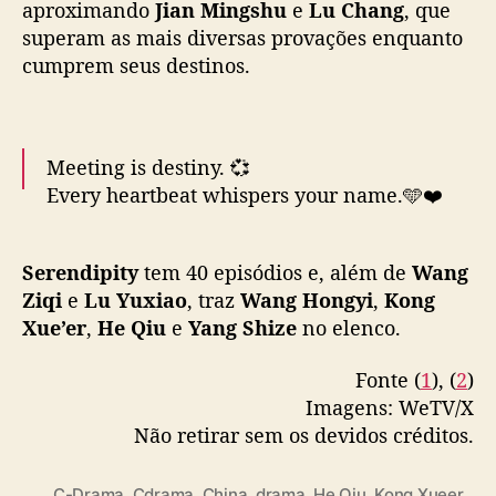
aproximando
Jian Mingshu
e
Lu Chang
, que
o
b
superam as mais diversas provações enquanto
r
cumprem seus destinos.
i
r
s
e
Meeting is destiny. 💞
u
Every heartbeat whispers your name.🩵❤️
p
a
🎬
#Serendipity
Premieres 25 April on WeTV
s
Serendipity
tem 40 episódios e, além de
Wang
globally.
s
Ziqi
e
Lu Yuxiao
, traz
Wang Hongyi
,
Kong
a
d
Xue’er
,
He Qiu
e
Yang Shize
no elenco.
🌟Starring
#WangZiqi
#LuYuxiao
o
#WangHongyi
#KongXueer
#WangXichao
e
Fonte (
1
), (
2
)
#HeQiu
#榜上佳婿
#王子奇
#卢昱晓
#王弘毅
#孔
m
Imagens: WeTV/X
雪儿
#汪汐潮
#鹤秋
#WeTV
“
Não retirar sem os devidos créditos.
#WeTVAlwaysMore
S
pic.twitter.com/BkFDPTFhfv
e
C-Drama
,
Cdrama
,
China
,
drama
,
He Qiu
r
,
Kong Xueer
,