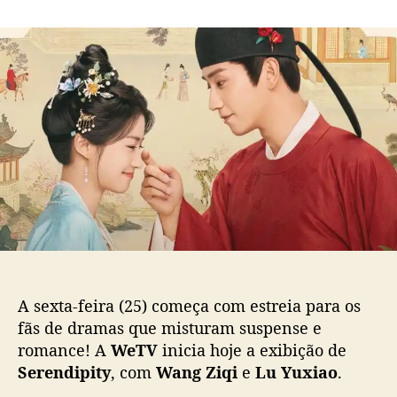
m
o
a
L
r
d
u
d
e
Y
o
p
u
p
u
x
o
b
i
s
l
a
t
i
o
c
c
a
o
ç
n
ã
t
o
a
c
o
A sexta-feira (25) começa com estreia para os
m
fãs de dramas que misturam suspense e
a
romance! A
WeTV
inicia hoje a exibição de
a
Serendipity
, com
Wang Ziqi
e
Lu Yuxiao
.
j
u