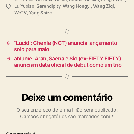
— WeTV.Official (@WeTVOfficial)
April 25,
Lu Yuxiao
,
Serendipity
,
Wang Hongyi
,
e
Wang Ziqi
,
T
2025
WeTV
,
Yang Shize
n
a
d
g
i
s
p
i
←
“Lucid”: Chenle (NCT) anuncia lançamento
t
solo para maio
y
→
ablume: Aran, Saena e Sio (ex-FIFTY FIFTY)
”
anunciam data oficial de debut como um trio
Deixe um comentário
O seu endereço de e-mail não será publicado.
Campos obrigatórios são marcados com
*