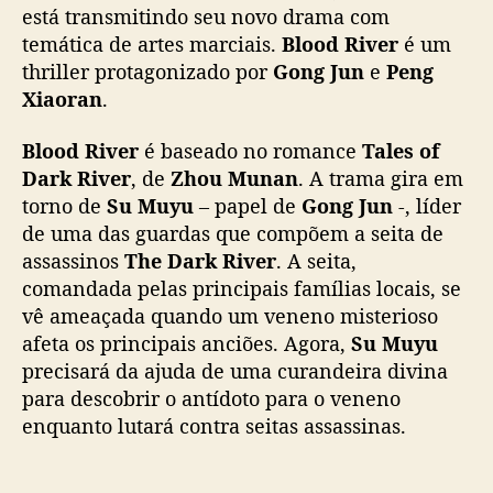
a
está transmitindo seu novo drama com
e
temática de artes marciais.
Blood River
é um
n
thriller protagonizado por
Gong Jun
e
Peng
v
Xiaoran
.
e
n
Blood River
é baseado no romance
Tales of
e
Dark River
, de
Zhou Munan
. A trama gira em
n
torno de
Su Muyu
– papel de
Gong Jun
-, líder
a
m
de uma das guardas que compõem a seita de
e
assassinos
The Dark River
. A seita,
n
comandada pelas principais famílias locais, se
t
vê ameaçada quando um veneno misterioso
o
afeta os principais anciões. Agora,
Su Muyu
d
precisará da ajuda de uma curandeira divina
e
para descobrir o antídoto para o veneno
a
n
enquanto lutará contra seitas assassinas.
c
i