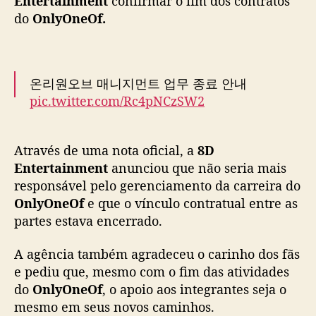
Entertainment
confirmar o fim dos contratos
c
do
OnlyOneOf.
e
r
r
a
온리원오브 매니지먼트 업무 종료 안내
c
pic.twitter.com/Rc4pNCzSW2
o
n
— OnlyOneOf official (@OnlyOneOf_twt)
t
October 31, 2025
Através de uma nota oficial, a
8D
r
a
Entertainment
anunciou que não seria mais
t
responsável pelo gerenciamento da carreira do
o
OnlyOneOf
e que o vínculo contratual entre as
c
partes estava encerrado.
o
m
A agência também agradeceu o carinho dos fãs
O
e pediu que, mesmo com o fim das atividades
n
do
OnlyOneOf
, o apoio aos integrantes seja o
l
mesmo em seus novos caminhos.
y