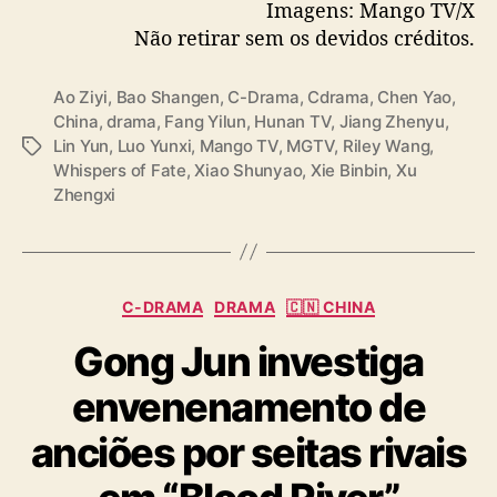
Imagens: Mango TV/X
Não retirar sem os devidos créditos.
Ao Ziyi
,
Bao Shangen
,
C-Drama
,
Cdrama
,
Chen Yao
,
China
,
drama
,
Fang Yilun
,
Hunan TV
,
Jiang Zhenyu
,
Lin Yun
,
Luo Yunxi
,
Mango TV
,
MGTV
,
Riley Wang
,
T
Whispers of Fate
,
Xiao Shunyao
,
Xie Binbin
,
Xu
a
Zhengxi
g
s
C
C-DRAMA
DRAMA
🇨🇳 CHINA
a
Gong Jun investiga
t
e
envenenamento de
g
o
anciões por seitas rivais
r
i