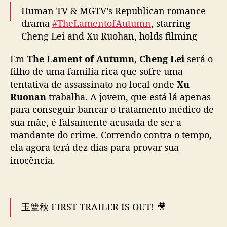
o
Human TV & MGTV’s Republican romance
h
drama
#TheLamentofAutumn
, starring
a
Cheng Lei and Xu Ruohan, holds filming
n
ceremony
#玉簟秋
c
Em
The Lament of Autumn
,
Cheng Lei
será o
o
pic.twitter.com/P0zrUmen8o
filho de uma família rica que sofre uma
m
— cdrama tweets (@dramapotatoe)
e
October
tentativa de assassinato no local onde
Xu
ç
31, 2025
Ruonan
trabalha. A jovem, que está lá apenas
a
para conseguir bancar o tratamento médico de
m
sua mãe, é falsamente acusada de ser a
a
mandante do crime. Correndo contra o tempo,
g
ela agora terá dez dias para provar sua
r
inocência.
a
v
a
r
n
玉簟秋 FIRST TRAILER IS OUT! 🎥
o
v