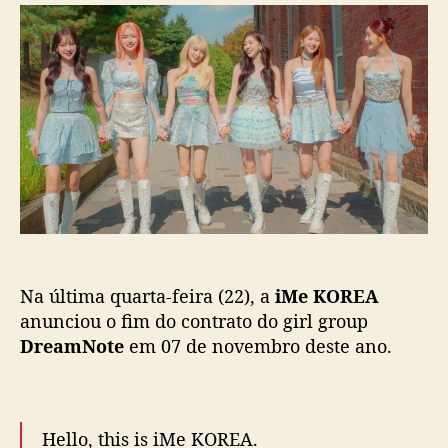
r
d
M
d
e
e
o
p
K
p
u
O
o
b
R
s
l
E
t
i
A
c
a
a
n
ç
u
ã
n
o
c
i
Na última quarta-feira (22), a
iMe KOREA
a
d
anunciou o fim do contrato do girl group
i
DreamNote
em 07 de novembro deste ano.
s
b
a
n
Hello, this is iMe KOREA.