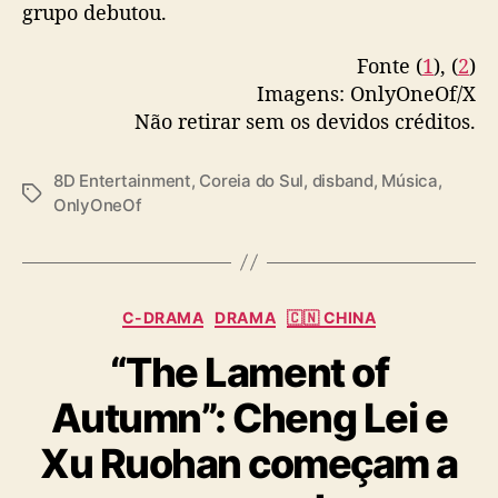
grupo debutou.
Fonte (
1
), (
2
)
Imagens: OnlyOneOf/X
Não retirar sem os devidos créditos.
8D Entertainment
,
Coreia do Sul
,
disband
,
Música
,
T
OnlyOneOf
a
g
s
C
C-DRAMA
DRAMA
🇨🇳 CHINA
a
“The Lament of
t
e
Autumn”: Cheng Lei e
g
o
Xu Ruohan começam a
r
i