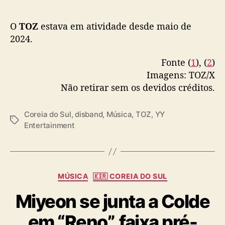
O
TOZ
estava em atividade desde maio de
2024.
Fonte (
1
), (
2
)
Imagens: TOZ/X
Não retirar sem os devidos créditos.
Coreia do Sul
,
disband
,
Música
,
TOZ
,
YY
T
Entertainment
a
g
s
C
MÚSICA
🇰🇷 COREIA DO SUL
a
Miyeon se junta a Colde
t
e
em “Reno”, faixa pré-
g