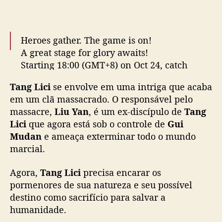
v
e
r
s
Heroes gather. The game is on!
o
A great stage for glory awaits!
m
Starting 18:00 (GMT+8) on Oct 24, catch
a
#WhispersOfFate
on MangoTV! VIPs get
r
Tang Lici
se envolve em uma intriga que acaba
early access! SVIPs can watch one extra
c
em um clã massacrado. O responsável pelo
i
episode on release days! ➡
massacre,
Liu Yan
, é um ex-discípulo de
a
Tang
https://t.co/E3gYU7ORYy
#LuoYunxi
l
Lici
que agora está sob o controle de
Gui
#XiaoShunyao
#AoZiyi
#FangYilun
…
c
Mudan
e ameaça exterminar todo o mundo
pic.twitter.com/1zQxHGj9cr
o
marcial.
m
— MangoTV (@hunantvchina)
October 20,
o
Agora,
2025
Tang Lici
precisa encarar os
d
pormenores de sua natureza e seu possível
r
destino como sacrifício para salvar a
a
humanidade.
m
a