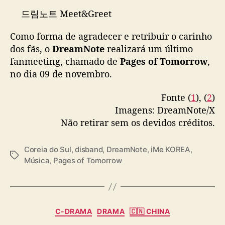
드림노트 Meet&Greet
'Pages of Tomorrow'
Como forma de agradecer e retribuir o carinho
dos fãs, o
DreamNote
realizará um último
🗓️ 일시 : 2025년 11월 9일 일요일 오후 3시
fanmeeting, chamado de
Pages of Tomorrow
,
no dia 09 de novembro.
🏟️ 장소 : 서울 상암 에스플렉스 센터 다목적홀
(서울특별시 마포구 매봉산로 31 지하 다목적홀)
Fonte (
1
), (
2
)
Imagens: DreamNote/X
🎫 티켓 판매 일시 : 2025년 10월 27일 월요일 오
Não retirar sem os devidos créditos.
후 7시
Coreia do Sul
,
disband
,
DreamNote
,
iMe KOREA
,
🏷️ 티켓 판매처 : 어레이즈…
T
Música
,
Pages of Tomorrow
pic.twitter.com/487J26Dmc1
a
g
— 드림노트(DreamNote) (@iMe_Dreamnote)
s
October 22, 2025
C
C-DRAMA
DRAMA
🇨🇳 CHINA
a