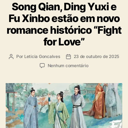
Song Qian, Ding Yuxi e
t
e
Fu Xinbo estão em novo
g
o
romance histórico “Fight
r
i
for Love”
a
s
Por
Leticia Goncalves
23 de outubro de 2025
A
D
u
a
e
Nenhum comentário
t
t
m
o
a
S
r
d
o
d
e
n
o
p
g
p
u
Q
o
b
i
s
l
a
t
i
n
c