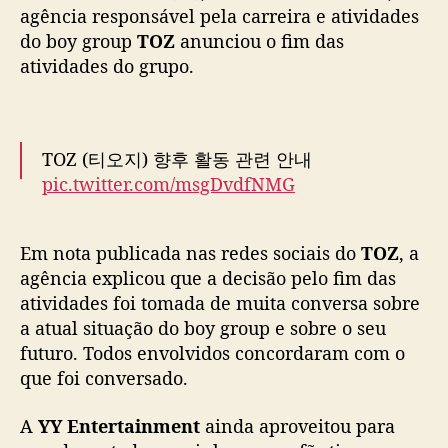
n
agência responsável pela carreira e atividades
d
do boy group
TOZ
anunciou o fim das
atividades do grupo.
TOZ (티오지) 향후 활동 관련 안내
pic.twitter.com/msgDvdfNMG
— TOZ (@TOZ_YYent)
October 31, 2025
Em nota publicada nas redes sociais do
TOZ
, a
agência explicou que a decisão pelo fim das
atividades foi tomada de muita conversa sobre
a atual situação do boy group e sobre o seu
futuro. Todos envolvidos concordaram com o
que foi conversado.
A
YY Entertainment
ainda aproveitou para