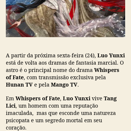
s
l
x
t
i
i
c
v
a
o
ç
l
ã
t
o
a
à
A partir da próxima sexta-feira (24),
Luo Yunxi
s
t
está de volta aos dramas de fantasia marcial. O
e
astro é o principal nome do drama
Whispers
l
of Fate
, com transmissão exclusiva pela
a
Hunan TV
e pela
Mango TV
.
s
e
Em
Whispers of Fate
,
Luo Yunxi
vive
Tang
a
Lici
, um homem com uma reputação
o
imaculada, mas que esconde uma natureza
u
n
psicopata e um segredo mortal em seu
i
coração.