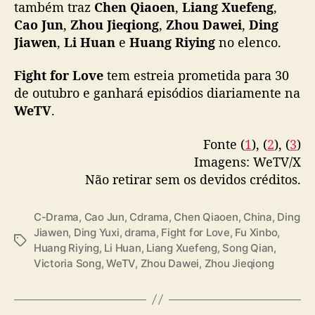
i
também traz
Chen Qiaoen
,
Liang Xuefeng
,
Riying & more , announces October 30
c
Cao Jun
,
Zhou Jieqiong
,
Zhou Dawei
,
Ding
premiere
#山河枕
o
Jiawen
,
Li Huan
e
Huang Riying
no elenco.
pic.twitter.com/A0zP1BhraH
“
F
Fight for Love
tem estreia prometida para 30
— cdrama tweets (@dramapotatoe)
October
i
de outubro e ganhará episódios diariamente na
23, 2025
g
WeTV
.
h
t
Fonte (
1
), (
2
), (
3
)
f
o
Imagens: WeTV/X
r
Não retirar sem os devidos créditos.
L
o
C-Drama
,
Cao Jun
,
Cdrama
,
Chen Qiaoen
,
China
,
Ding
v
Jiawen
,
Ding Yuxi
,
drama
,
Fight for Love
,
Fu Xinbo
,
e
T
Huang Riying
,
Li Huan
,
Liang Xuefeng
,
Song Qian
,
”
a
Victoria Song
,
WeTV
,
Zhou Dawei
,
Zhou Jieqiong
g
s