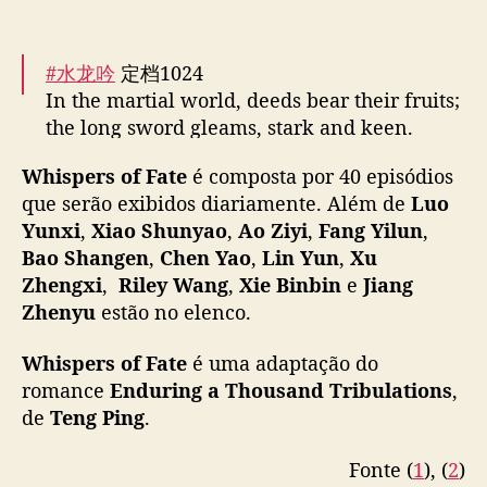
“
W
h
#水龙吟
定档1024
i
In the martial world, deeds bear their fruits;
s
the long sword gleams, stark and keen.
p
Watch our heroes defeat evil and bring
e
Whispers of Fate
é composta por 40 episódios
justice!
r
que serão exibidos diariamente. Além de
Luo
Starting 18:00 (GMT+8) on Oct 24, MangoTV
s
Yunxi
,
Xiao Shunyao
,
Ao Ziyi
,
Fang Yilun
,
VIPs get early access to
#WhispersOfFate
o
!
Bao Shangen
,
Chen Yao
,
Lin Yun
,
Xu
f
SVIPs can watch one extra episode on…
F
Zhengxi
,
Riley Wang
,
Xie Binbin
e
Jiang
pic.twitter.com/QpRC2tD1op
a
Zhenyu
estão no elenco.
t
— MangoTV (@hunantvchina)
October 20,
e
Whispers of Fate
2025
é uma adaptação do
”
romance
Enduring a Thousand Tribulations
,
de
Teng Ping
.
Fonte (
1
), (
2
)