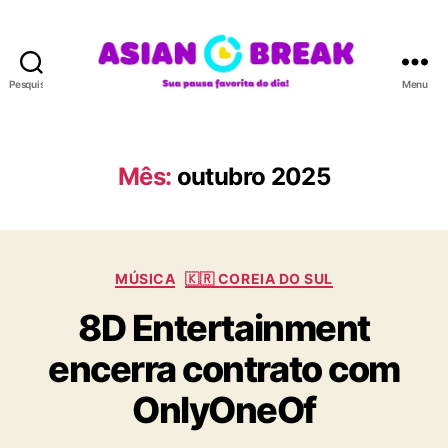
Pesquisar
Menu
A
S
I
A
Mês:
outubro 2025
N
B
R
E
C
A
MÚSICA
🇰🇷 COREIA DO SUL
a
K
8D Entertainment
t
e
encerra contrato com
g
o
OnlyOneOf
r
i