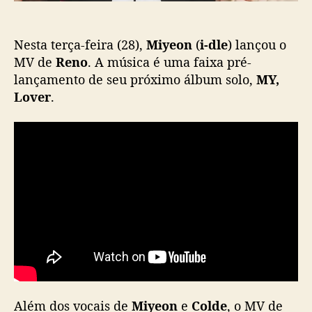
o
a
a
Nesta terça-feira (28),
Miyeon
(
i-dle
) lançou o
C
o
MV de
Reno
. A música é uma faixa pré-
l
lançamento de seu próximo álbum solo,
MY,
d
Lover
.
e
e
m
“
R
e
n
o
”
,
f
a
i
Além dos vocais de
Miyeon
e
Colde
x
, o MV de