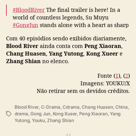
õ
e
#BloodRiver
The final trailer is here! In a
s
world of countless legends, Su Muyu
p
#GongJun
stands alone with a heart as sharp
o
as his blade. Tune in on October 20 on
r
Com 40 episódios sendo exibidos diariamente,
YOUKU and witness the battle that will
s
Blood River
ainda conta com
Peng Xiaoran
,
upend the martial world!
#暗河传
#龚俊
e
Chang Huasen
,
Yang Yutong
,
Kong Xueer
e
i
#YOUKU
#优酷
pic.twitter.com/IhrnSjU4nh
Zhang Shian
no elenco.
t
a
— 优酷Youku (@YoukuOfficial)
October 20,
s
Fonte (
1
), (
2
)
2025
r
Imagens: YOUKU/X
i
Não retirar sem os devidos créditos.
v
a
Blood River
,
C-Drama
,
Cdrama
,
Chang Huasen
,
China
,
i
drama
,
Gong Jun
,
Kong Xueer
,
Peng Xiaoran
,
Yang
T
s
Yutong
,
Youku
,
Zhang Shian
a
e
g
m
s
“