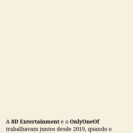
O
n
e
O
f
A
8D Entertainment
e o
OnlyOneOf
trabalhavam juntos desde 2019, quando o