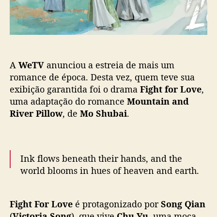
,
a
D
ç
i
ã
n
o
g
Y
A
WeTV
anunciou a estreia de mais um
u
x
romance de época. Desta vez, quem teve sua
i
exibição garantida foi o drama
Fight for Love
,
e
uma adaptação do romance
Mountain and
F
River Pillow
, de
Mo Shubai
.
u
X
i
n
Ink flows beneath their hands, and the
b
world blooms in hues of heaven and earth.
o
e
s
❤️‍🔥
#FightforLove
Premieres 30 October on
t
Fight For Love
é protagonizado por
Song Qian
WeTV globally.
ã
(
Victoria Song
), que vive
Chu Yu
, uma moça