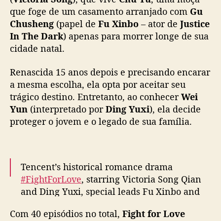
o
que foge de um casamento arranjado com
Gu
✨Starring
#SongQian
#DingYuxi
#FuXinbo
e
Chusheng
(papel de
Fu Xinbo
– ator de
Justice
#ChenQiaoen
#LiangXuefeng
#CaoJun
m
In The Dark
) apenas para morrer longe de sua
#ZhouJieqiong
#Zhoudawei
#DingJiawen
n
cidade natal.
#LiHuan
#HuangRiying
#山河枕
…
o
v
pic.twitter.com/vg1MkhwDHb
Renascida 15 anos depois e precisando encarar
o
a mesma escolha, ela opta por aceitar seu
r
— WeTV.Official (@WeTVOfficial)
October
o
trágico destino. Entretanto, ao conhecer
23, 2025
Wei
m
Yun
(interpretado por
Ding Yuxi
), ela decide
a
proteger o jovem e o legado de sua família.
n
c
e
h
Tencent’s historical romance drama
i
#FightForLove
, starring Victoria Song Qian
s
and Ding Yuxi, special leads Fu Xinbo and
t
ó
Joe Chen, + Liang Xuefeng, Cao Jun, Zhou
Com 40 episódios no total,
Fight for Love
r
Jieqiong, Zhou Dawei, sp app by Huang