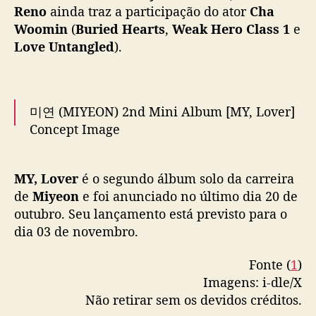
a
Reno
ainda traz a participação do ator
Cha
p
Woomin
(
Buried Hearts
,
Weak Hero Class 1
e
r
Love Untangled
).
é
-
l
a
미연 (MIYEON) 2nd Mini Album [MY, Lover]
n
Concept Image
ç
a
m
𝓛𝓸𝓿𝓮, 𝓸𝓿𝓮𝓻 𝟏𝟎𝟎°𝓬
MY, Lover
é o segundo álbum solo da carreira
e
n
de
Miyeon
e foi anunciado no último dia 20 de
🔥 2025.11.03. 6PM (KST)
#아이들
#idle
#미연
t
outubro. Seu lançamento está previsto para o
#MIYEON
#MY_Lover
o
dia 03 de novembro.
pic.twitter.com/k8LfWGerQm
d
e
Fonte (
1
)
— i-dle (아이들) (@official_i_dle)
October 21,
s
Imagens: i-dle/X
2025
e
Não retirar sem os devidos créditos.
u