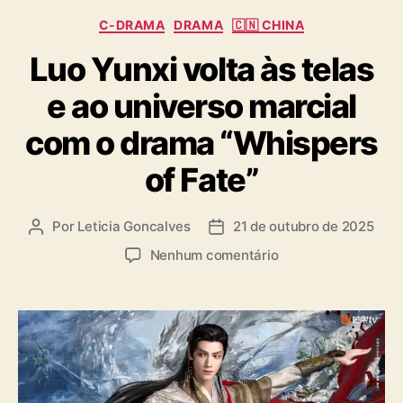
C
C-DRAMA
DRAMA
🇨🇳 CHINA
a
Luo Yunxi volta às telas
t
e
e ao universo marcial
g
o
com o drama “Whispers
r
i
of Fate”
a
s
Por
Leticia Goncalves
21 de outubro de 2025
A
D
u
a
e
Nenhum comentário
t
t
m
o
a
L
r
d
u
d
e
o
o
p
Y
p
u
u
o
b
n