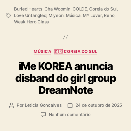
n
o
Buried Hearts
,
Cha Woomin
,
COLDE
,
Coreia do Sul
,
v
Love Untangled
,
Miyeon
,
Música
,
MY Lover
,
Reno
,
T
o
Weak Hero Class
a
á
g
l
s
b
u
C
MÚSICA
🇰🇷 COREIA DO SUL
m
a
iMe KOREA anuncia
t
e
disband do girl group
g
o
DreamNote
r
i
a
Por
Leticia Goncalves
24 de outubro de 2025
A
D
s
u
a
e
Nenhum comentário
t
t
m
o
a
i