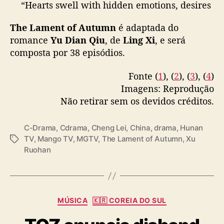
“Hearts swell with hidden emotions, desires
o
pull and tug. With the most ambiguous
d
The Lament of Autumn
é adaptada do
temptation and deadly invitation. This
r
romance
Yu Dian Qiu
, de
Ling Xi
, e será
hunting in the name of love, who will be the
a
composta por 38 episódios.
first to fall in love?”
#TheLamentOfAutumn
•
m
a
#ChengLei
#XuRuohan
Fonte (
1
), (
2
), (
3
), (
4
)
r
pic.twitter.com/oxACaarQQJ
Imagens: Reprodução
e
p
Não retirar sem os devidos créditos.
— 𝙛𝙡𝙤𝙤 ★ (@czhouye)
October 31, 2025
u
b
C-Drama
,
Cdrama
,
Cheng Lei
,
China
,
drama
,
Hunan
l
TV
,
Mango TV
,
MGTV
,
The Lament of Autumn
,
Xu
T
i
Ruohan
a
c
g
a
s
n
o
C
MÚSICA
🇰🇷 COREIA DO SUL
a
t