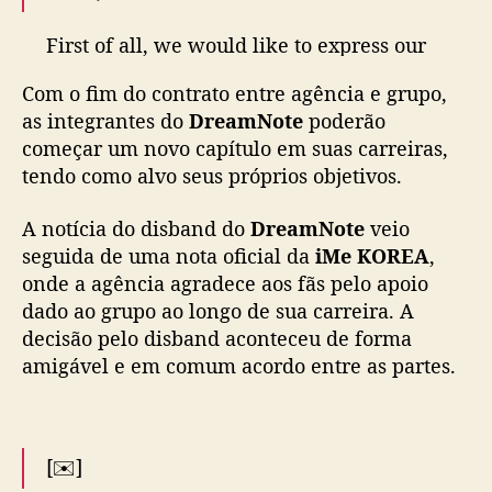
d
d
First of all, we would like to express our
o
heartfelt gratitude to all the Page members
g
Com o fim do contrato entre agência e grupo,
who have shown unwavering love and
i
as integrantes do
DreamNote
poderão
r
support for DreamNote and the six
l
começar um novo capítulo em suas carreiras,
members.
g
tendo como alvo seus próprios objetivos.
r
After thorough discussions built on mutual
o
A notícia do disband do
DreamNote
veio
trust and respect,
u
seguida de uma nota oficial da
iMe KOREA
,
DreamNote and iMe KOREA…
p
onde a agência agradece aos fãs pelo apoio
pic.twitter.com/LrOUShAIVf
D
dado ao grupo ao longo de sua carreira. A
r
decisão pelo disband aconteceu de forma
— 드림노트(DreamNote) (@iMe_Dreamnote)
e
amigável e em comum acordo entre as partes.
a
October 22, 2025
m
N
o
t
[✉️]
e