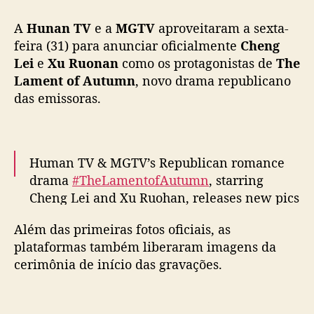
u
A
Hunan TV
e a
MGTV
aproveitaram a sexta-
t
u
feira (31) para anunciar oficialmente
Cheng
m
Lei
e
Xu Ruonan
como os protagonistas de
The
n
Lament of Autumn
, novo drama republicano
”
das emissoras.
:
C
h
e
Human TV & MGTV’s Republican romance
n
drama
#TheLamentofAutumn
, starring
g
Cheng Lei and Xu Ruohan, releases new pics
L
e
and vids as filming begins
#玉簟秋
i
Além das primeiras fotos oficiais, as
pic.twitter.com/XXQ0QJPjxv
e
plataformas também liberaram imagens da
X
— cdrama tweets (@dramapotatoe)
October
cerimônia de início das gravações.
u
31, 2025
R
u