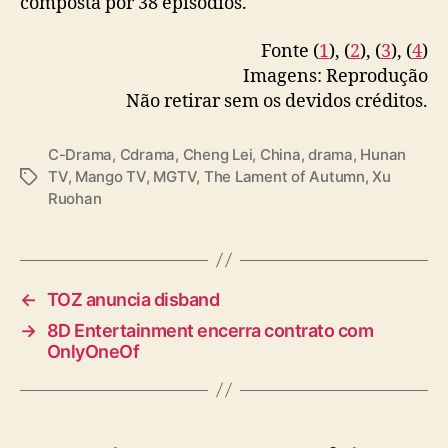
composta por 38 episódios.
first to fall in love?”
#TheLamentOfAutumn
•
a
#ChengLei
#XuRuohan
r
Fonte (
1
), (
2
), (
3
), (
4
)
pic.twitter.com/oxACaarQQJ
e
Imagens: Reprodução
p
Não retirar sem os devidos créditos.
— 𝙛𝙡𝙤𝙤 ★ (@czhouye)
October 31, 2025
u
b
l
C-Drama
,
Cdrama
,
Cheng Lei
,
China
,
drama
,
Hunan
i
TV
,
Mango TV
,
MGTV
,
The Lament of Autumn
,
Xu
T
c
Ruohan
a
a
g
n
s
o
←
TOZ anuncia disband
→
8D Entertainment encerra contrato com
OnlyOneOf