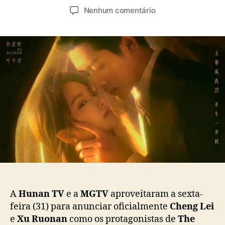
u
a
e
Nenhum comentário
t
t
m
o
a
“
r
d
T
d
e
h
o
p
e
p
u
L
o
b
a
s
l
m
t
i
e
c
n
a
t
ç
o
ã
f
o
A
u
t
A
Hunan TV
e a
MGTV
aproveitaram a sexta-
u
feira (31) para anunciar oficialmente
Cheng Lei
m
e
Xu Ruonan
como os protagonistas de
The
n