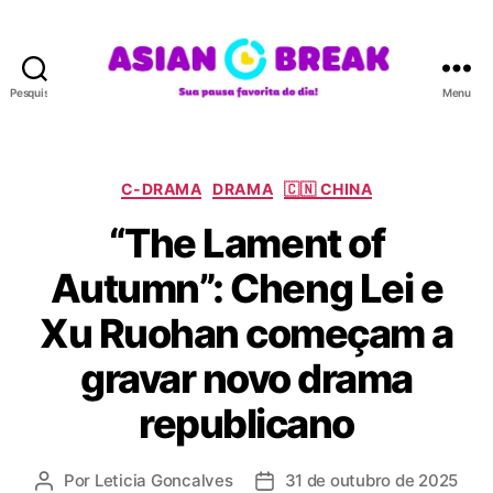
Pesquisar
Menu
A
S
I
A
C
C-DRAMA
DRAMA
🇨🇳 CHINA
N
a
“The Lament of
B
t
R
e
Autumn”: Cheng Lei e
E
g
A
o
Xu Ruohan começam a
K
r
i
gravar novo drama
a
s
republicano
Por
Leticia Goncalves
31 de outubro de 2025
A
D