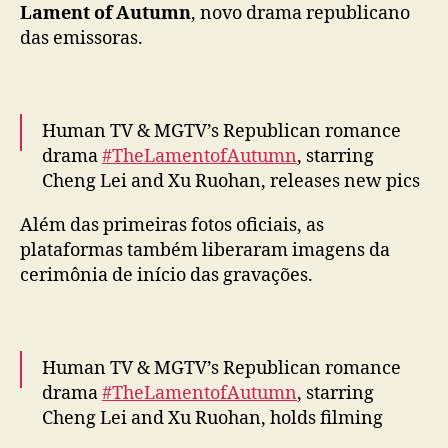
Lament of Autumn
, novo drama republicano
”
:
das emissoras.
C
h
e
n
Human TV & MGTV’s Republican romance
g
drama
#TheLamentofAutumn
, starring
L
Cheng Lei and Xu Ruohan, releases new pics
e
and vids as filming begins
#玉簟秋
i
Além das primeiras fotos oficiais, as
pic.twitter.com/XXQ0QJPjxv
e
plataformas também liberaram imagens da
X
— cdrama tweets (@dramapotatoe)
October
cerimônia de início das gravações.
u
R
31, 2025
u
o
h
Human TV & MGTV’s Republican romance
a
drama
#TheLamentofAutumn
, starring
n
Cheng Lei and Xu Ruohan, holds filming
c
ceremony
#玉簟秋