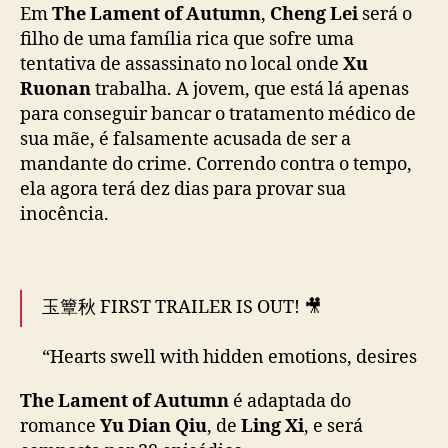
o
Em
The Lament of Autumn
,
Cheng Lei
será o
pic.twitter.com/P0zrUmen8o
m
filho de uma família rica que sofre uma
e
— cdrama tweets (@dramapotatoe)
October
tentativa de assassinato no local onde
Xu
ç
31, 2025
Ruonan
trabalha. A jovem, que está lá apenas
a
para conseguir bancar o tratamento médico de
m
a
sua mãe, é falsamente acusada de ser a
g
mandante do crime. Correndo contra o tempo,
r
ela agora terá dez dias para provar sua
a
inocência.
v
a
r
n
玉簟秋 FIRST TRAILER IS OUT! 🎥
o
v
“Hearts swell with hidden emotions, desires
o
d
pull and tug. With the most ambiguous
The Lament of Autumn
é adaptada do
r
temptation and deadly invitation. This
a
romance
Yu Dian Qiu
, de
Ling Xi
, e será
hunting in the name of love, who will be the
m