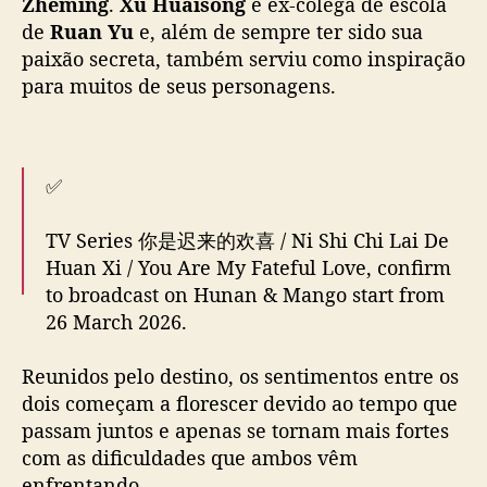
e
m
i
n
✅️
g
e
m
TV Series 你是迟来的欢喜 / Ni Shi Chi Lai De
“
Huan Xi / You Are My Fateful Love, confirm
Y
to broadcast on Hunan & Mango start from
o
26 March 2026.
u
A
Reunidos pelo destino, os sentimentos entre os
Cast:
#WeiZheMing
#ZhengHeHuiZi
r
e
dois começam a florescer devido ao tempo que
#LiJunXian
#LiGeYang
#ChenHaoLan
M
passam juntos e apenas se tornam mais fortes
#ZhangMuXi
#HuYiYan
#LiuXiaoBei
etc
y
com as dificuldades que ambos vêm
F
enfrentando.
20/03/26
pic.twitter.com/OB9e47siG2
a
t
— fkshi (@FKShi)
March 20, 2026
You Are My Fateful Love
tem um total de 36
e
episódios.
f