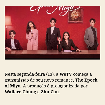
“
r
d
T
d
e
h
o
p
e
p
u
E
o
b
p
s
l
o
t
i
c
c
h
a
o
ç
f
ã
M
o
i
y
Nesta segunda-feira (13), a
WeTV
começa a
u
”
transmissão de seu novo romance,
The Epoch
,
of Miyu
. A produção é protagonizada por
c
Wallace Chung
e
Zhu Zhu
.
o
m
W