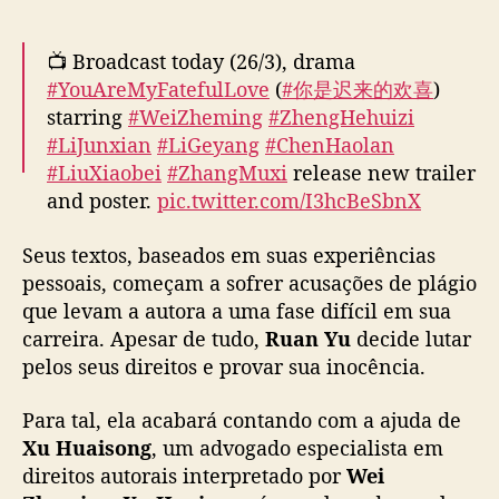
e
starring
#WeiZheming
#ZhengHehuizi
p
#LiJunxian
#LiGeyang
#ChenHaolan
l
#LiuXiaobei
#ZhangMuxi
release new trailer
á
and poster.
pic.twitter.com/I3hcBeSbnX
g
i
— Ultra Melon 🍉 (@ultra_melons)
March 26,
o
Seus textos, baseados em suas experiências
a
2026
pessoais, começam a sofrer acusações de plágio
o
que levam a autora a uma fase difícil em sua
l
carreira. Apesar de tudo,
Ruan Yu
decide lutar
a
pelos seus direitos e provar sua inocência.
d
o
Para tal, ela acabará contando com a ajuda de
d
e
Xu Huaisong
, um advogado especialista em
W
direitos autorais interpretado por
Wei
e
Zheming
.
Xu Huaisong
é ex-colega de escola
i
de
Ruan Yu
e, além de sempre ter sido sua
Z
paixão secreta, também serviu como inspiração
h
para muitos de seus personagens.