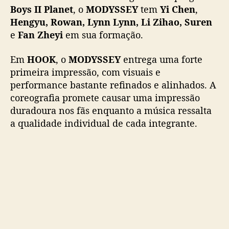
z
Boys II Planet
, o
MODYSSEY
tem
Yi Chen
,
i
Hengyu, Rowan, Lynn Lynn, Li Zihao, Suren
d
e
Fan Zheyi
em sua formação.
o
p
Em
HOOK
, o
MODYSSEY
entrega uma forte
o
r
primeira impressão, com visuais e
3
performance bastante refinados e alinhados. A
R
coreografia promete causar uma impressão
A
duradoura nos fãs enquanto a música ressalta
C
a qualidade individual de cada integrante.
H
A
(
S
t
r
a
y
K
i