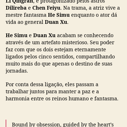
r
e
He Simu
e
Duan Xu
acabam se conhecendo
b
através de um artefato misterioso. Seu poder
a
faz com que os dois estejam eternamente
e
ligados pelos cinco sentidos, compartilhando
C
muito mais do que apenas o destino de suas
h
e
jornadas.
n
F
Por conta dessa ligação, eles passam a
e
trabalhar juntos para manter a paz e a
i
harmonia entre os reinos humano e fantasma.
y
u
n
o
Bound by obsession, guided by the heart’s
s
return, all beings drift and cross the tides of
p
the mortal world.
a
p