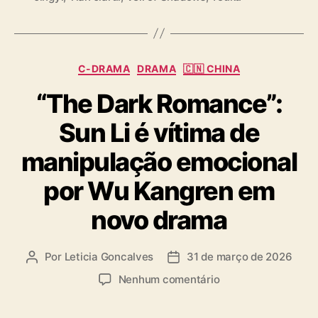
e
a
n
g
D
s
u
C
l
C-DRAMA
DRAMA
🇨🇳 CHINA
a
i
“The Dark Romance”:
t
n
e
g
Sun Li é vítima de
g
e
o
T
manipulação emocional
r
i
i
a
por Wu Kangren em
a
n
s
J
novo drama
i
a
r
Por
Leticia Goncalves
31 de março de 2026
A
D
u
u
a
e
Nenhum comentário
i
t
t
m
o
a
“