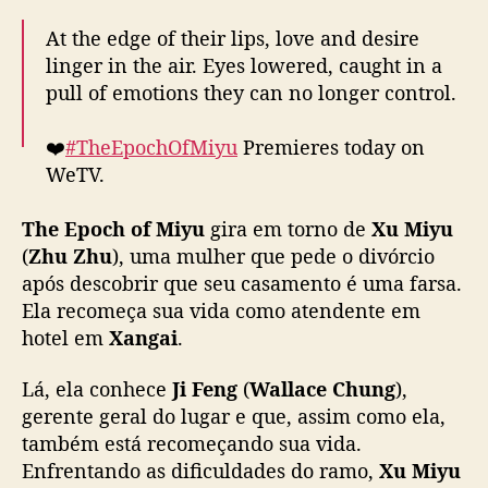
a
At the edge of their lips, love and desire
l
linger in the air. Eyes lowered, caught in a
l
pull of emotions they can no longer control.
a
c
e
❤️
#TheEpochOfMiyu
Premieres today on
C
WeTV.
h
u
The Epoch of Miyu
gira em torno de
Xu Miyu
✨Starring
#ZhongHanliang
#Zhuzhu
#蜜语纪
n
(
Zhu Zhu
), uma mulher que pede o divórcio
#钟汉良
#朱珠
#WeTV
#WeTVAlwaysMore
g
após descobrir que seu casamento é uma farsa.
pic.twitter.com/M4gDGQJi7B
e
Ela recomeça sua vida como atendente em
Z
— WeTV.Official (@WeTVOfficial)
April 13,
h
hotel em
Xangai
.
2026
u
Z
Lá, ela conhece
Ji Feng
(
Wallace Chung
),
h
gerente geral do lugar e que, assim como ela,
u
também está recomeçando sua vida.
,
Enfrentando as dificuldades do ramo,
Xu Miyu
t