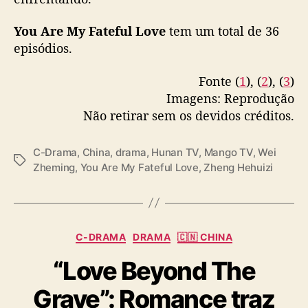
u
Fonte (
1
), (
2
), (
3
)
l
L
Imagens: Reprodução
o
Não retirar sem os devidos créditos.
v
e
C-Drama
,
China
,
drama
,
Hunan TV
,
Mango TV
,
Wei
”
T
Zheming
,
You Are My Fateful Love
,
Zheng Hehuizi
a
g
s
C
C-DRAMA
DRAMA
🇨🇳 CHINA
a
“Love Beyond The
t
e
Grave”: Romance traz
g
o
Dilireba e Chen Feiyu
r
i
nos papéis principais
a