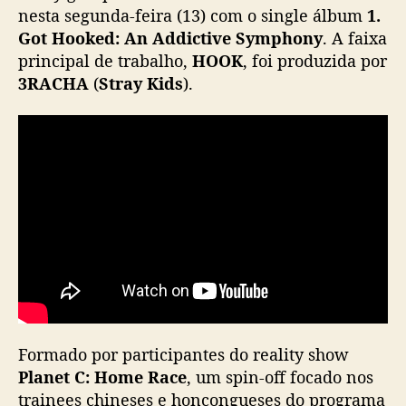
d
nesta segunda-feira (13) com o single álbum
1.
e
Got Hooked: An Addictive Symphony
. A faixa
b
principal de trabalho,
HOOK
, foi produzida por
u
3RACHA
(
Stray Kids
).
t
a
c
o
m
s
i
n
g
l
e
p
r
o
Formado por participantes do reality show
d
Planet C: Home Race
, um spin-off focado nos
u
trainees chineses e honcongueses do programa