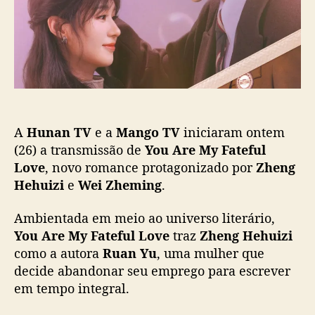
ç
z
ã
i
o
e
n
A
Hunan TV
e a
Mango TV
iniciaram ontem
f
r
(26) a transmissão de
You Are My Fateful
e
Love
, novo romance protagonizado por
Zheng
n
Hehuizi
e
Wei Zheming
.
t
a
Ambientada em meio ao universo literário,
a
You Are My Fateful Love
traz
Zheng Hehuizi
c
como a autora
Ruan Yu
, uma mulher que
u
decide abandonar seu emprego para escrever
s
a
em tempo integral.
ç
õ
e
s
📺 Broadcast today (26/3), drama
d
#YouAreMyFatefulLove
(
#你是迟来的欢喜
)