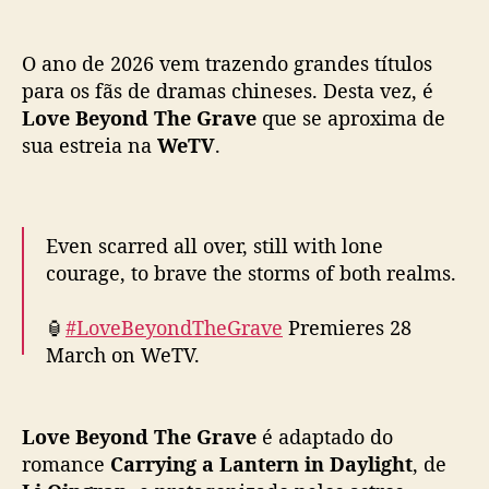
para os fãs de dramas chineses. Desta vez, é
a
Love Beyond The Grave
que se aproxima de
v
sua estreia na
WeTV
.
e
”
:
R
Even scarred all over, still with lone
o
courage, to brave the storms of both realms.
m
a
🏮
#LoveBeyondTheGrave
Premieres 28
n
c
March on WeTV.
e
t
✨Starring
#Dilraba
#ChenFeiyu
#白日提灯
#
r
Love Beyond The Grave
é adaptado do
迪丽热巴
#Dilireba
#陈飞宇
#WeTV
a
romance
Carrying a Lantern in Daylight
, de
#WeTVAlwaysMore
z
Li Qingran
, e protagonizado pelos astros
pic.twitter.com/W9w4DRIGC9
D
Dilireba
e
Chen Feiyu
. Na trama, a atriz vive a
i
— WeTV.Official (@WeTVOfficial)
March 25,
l
mestre fantasma
He Simu
enquanto o ator dá
2026
i
vida ao general
Duan Xu
.