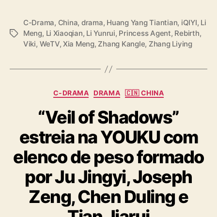
C-Drama
,
China
,
drama
,
Huang Yang Tiantian
,
iQIYI
,
Li
Meng
,
Li Xiaoqian
,
Li Yunrui
,
Princess Agent
,
Rebirth
,
T
Viki
,
WeTV
,
Xia Meng
,
Zhang Kangle
,
Zhang Liying
a
g
s
C
C-DRAMA
DRAMA
🇨🇳 CHINA
a
“Veil of Shadows”
t
e
estreia na YOUKU com
g
o
elenco de peso formado
r
i
por Ju Jingyi, Joseph
a
s
Zeng, Chen Duling e
Tian Jiarui