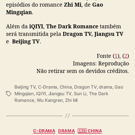
Além da
iQIYI
,
The Dark Romance
também
e
será transmitida pela
Dragon TV, Jiangsu TV
m
e
Beijing TV
.
o
c
Fonte (
1
), (
2
)
i
o
Imagens: Reprodução
n
Não retirar sem os devidos créditos.
a
l
Beijing TV
,
C-Drama
,
China
,
Dragon TV
,
drama
,
Gao
p
Mingqian
,
iQIYI
,
Jiangsu TV
,
Sun Li
,
The Dark
T
o
Romance
,
Wu Kangren
,
Zhi Mi
a
r
g
W
s
u
K
a
C
C-DRAMA
DRAMA
🇨🇳 CHINA
n
a
Zheng Hehuizi enfrenta
g
t
r
e
acusações de plágio ao
e
g