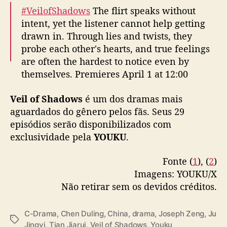
J
#VeilofShadows
The flirt speaks without
i
intent, yet the listener cannot help getting
n
drawn in. Through lies and twists, they
g
probe each other's hearts, and true feelings
y
are often the hardest to notice even by
i
themselves. Premieres April 1 at 12:00
,
J
(GMT+8) on YOUKU. Don't miss…
o
Veil of Shadows
é um dos dramas mais
pic.twitter.com/ZLpEf1QF89
s
aguardados do gênero pelos fãs. Seus 29
e
— 优酷Youku (@YoukuOfficial)
March 31,
episódios serão disponibilizados com
p
2026
exclusividade pela
YOUKU
.
h
Z
Fonte (
1
), (
2
)
e
Imagens: YOUKU/X
n
Não retirar sem os devidos créditos.
g
,
C
C-Drama
,
Chen Duling
,
China
,
drama
,
Joseph Zeng
,
Ju
h
T
Jingyi
,
Tian Jiarui
,
Veil of Shadows
,
Youku