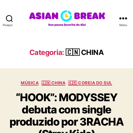
Pesquisar
Menu
A
S
I
A
Categoria:
🇨🇳 CHINA
N
B
R
E
C
A
MÚSICA
🇨🇳 CHINA
🇰🇷 COREIA DO SUL
a
K
“HOOK”: MODYSSEY
t
e
debuta com single
g
o
produzido por 3RACHA
r
i