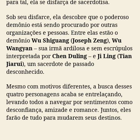
para tal, ela se disfarça de sacerdotisa.
c
o
Sob seu disfarce, ela descobre que o poderoso
d
demônio está sendo procurado por outras
e
organizações e pessoas. Entre elas estão o
p
demônio
Wu Shiguang
(
Joseph Zeng
),
Wu
e
Wangyan
– sua irmã ardilosa e sem escrúpulos
s
o
interpretada por
Chen Duling
– e
Ji Ling
(
Tian
f
Jiarui
), um sacerdote de passado
o
desconhecido.
r
m
Mesmo com motivos diferentes, a busca desses
a
quatro personagens acaba se entrelaçando,
d
levando todos a navegar por sentimentos como
o
desconfiança, amizade e romance. Juntos, eles
p
o
farão de tudo para mudarem seus destinos.
r
J
u