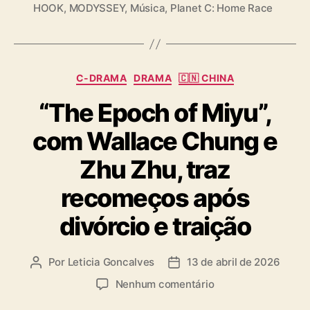
HOOK
,
MODYSSEY
,
Música
,
Planet C: Home Race
a
g
s
C
C-DRAMA
DRAMA
🇨🇳 CHINA
a
“The Epoch of Miyu”,
t
e
com Wallace Chung e
g
o
Zhu Zhu, traz
r
i
recomeços após
a
s
divórcio e traição
Por
Leticia Goncalves
13 de abril de 2026
A
D
u
a
e
Nenhum comentário
t
t
m
o
a