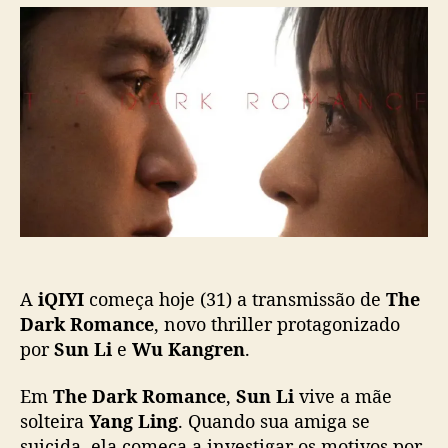
r
d
T
d
e
h
o
p
e
p
u
D
o
b
a
s
l
r
t
i
k
c
R
a
o
ç
m
ã
a
o
n
c
A
iQIYI
começa hoje (31) a transmissão de
The
e
”
Dark Romance
, novo thriller protagonizado
:
por
Sun Li
e
Wu Kangren
.
S
u
Em
The Dark Romance
,
Sun Li
vive a mãe
n
solteira
Yang Ling
. Quando sua amiga se
L
suicida, ela começa a investigar os motivos por