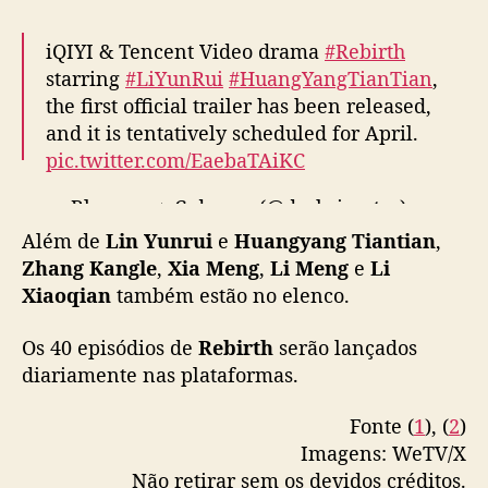
g
T
iQIYI & Tencent Video drama
#Rebirth
i
starring
#LiYunRui
#HuangYangTianTian
,
a
the first official trailer has been released,
n
and it is tentatively scheduled for April.
t
pic.twitter.com/EaebaTAiKC
i
a
— Blossom ☂️ C-drama (@darkrivertes)
n
March 18, 2026
n
Além de
Lin Yunrui
e
Huangyang Tiantian
,
o
Zhang Kangle
,
Xia Meng
,
Li Meng
e
Li
e
Xiaoqian
também estão no elenco.
l
e
Os 40 episódios de
Rebirth
serão lançados
n
diariamente nas plataformas.
c
o
Fonte (
1
), (
2
)
Imagens: WeTV/X
Não retirar sem os devidos créditos.