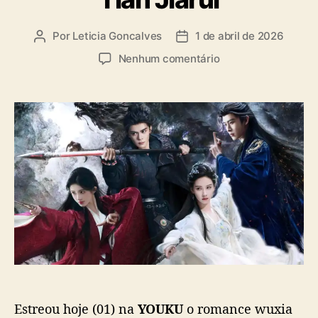
Por
Leticia Goncalves
1 de abril de 2026
A
D
u
a
e
Nenhum comentário
t
t
m
o
a
“
r
d
V
d
e
e
o
p
i
p
u
l
o
b
o
s
l
f
t
i
S
c
h
a
a
ç
d
ã
o
o
w
s
Estreou hoje (01) na
YOUKU
o romance wuxia
”