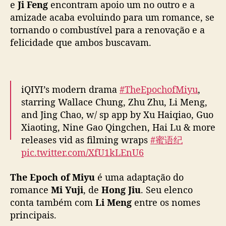
e
Ji Feng
encontram apoio um no outro e a
r
amizade acaba evoluindo para um romance, se
a
z
tornando o combustível para a renovação e a
r
felicidade que ambos buscavam.
e
c
o
m
iQIYI’s modern drama
#TheEpochofMiyu
,
e
starring Wallace Chung, Zhu Zhu, Li Meng,
ç
and Jing Chao, w/ sp app by Xu Haiqiao, Guo
o
Xiaoting, Nine Gao Qingchen, Hai Lu & more
s
releases vid as filming wraps
#蜜语纪
a
p
pic.twitter.com/XfU1kLEnU6
ó
s
— cdrama tweets (@dramapotatoe)
April 17,
The Epoch of Miyu
é uma adaptação do
d
2025
romance
Mi Yuji
, de
Hong Jiu
. Seu elenco
i
conta também com
Li Meng
entre os nomes
v
principais.
ó