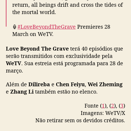
é
🏮
#LoveBeyondTheGrave
Premieres 28
i
March on WeTV.
s
p
Love Beyond The Grave
terá 40 episódios que
✨Starring
#Dilraba
#ChenFeiyu
#白日提灯
#
r
serão transmitidos com exclusividade pela
迪丽热巴
#Dilireba
#陈飞宇
#WeTV
i
WeTV
. Sua estreia está programada para 28 de
#WeTVAlwaysMore
n
c
março.
pic.twitter.com/RxSB8GKQiN
i
— WeTV.Official (@WeTVOfficial)
p
March 22,
Além de
Dilireba
e
Chen Feiyu
,
Wei Zheming
a
2026
e
Zhang Li
também estão no elenco.
i
s
Fonte (
1
), (
2
), (
3
)
Imagens: WeTV/X
Não retirar sem os devidos créditos.
C-Drama
,
Chen Feiyu
,
China
,
Dilireba
,
Dilraba
Dilmurat
,
drama
,
Love Beyond The Grave
,
Wei
T
Zheming
,
WeTV
,
Zhang Li
a