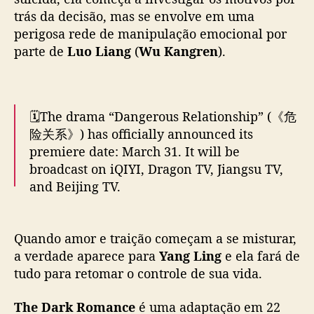
i
trás da decisão, mas se envolve em uma
é
perigosa rede de manipulação emocional por
v
í
parte de
Luo Liang
(
Wu Kangren
).
t
i
m
a
🗓️The drama “Dangerous Relationship” (《危
d
险关系》) has officially announced its
e
premiere date: March 31. It will be
m
broadcast on iQIYI, Dragon TV, Jiangsu TV,
a
Quando amor e traição começam a se misturar,
and Beijing TV.
n
a verdade aparece para
Yang Ling
e ela fará de
i
tudo para retomar o controle de sua vida.
p
Starring:
#SunLi
and
#WuKangren
u
https://t.co/OmMZMNhEzf
l
The Dark Romance
é uma adaptação em 22
pic.twitter.com/hQfEgZ5wiQ
a
episódios do romance
Zhi Mi
, de
Gao
ç
Mingqian
.
— Dong Gua 冬瓜 (@kpopsmileshop1)
March
ã
27, 2026
o