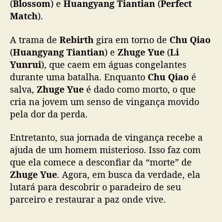
(
Blossom
) e
Huangyang Tiantian
(
Perfect
冰湖重生
#李昀锐
…
7
t
Match
).
pic.twitter.com/QMwYag902l
r
a
— WeTV.Official (@WeTVOfficial)
April 8,
A trama de
Rebirth
gira em torno de
Chu Qiao
z
2026
(
Huangyang Tiantian
) e
Zhuge Yue
(
Li
L
Yunrui
), que caem em águas congelantes
i
durante uma batalha. Enquanto
Chu Qiao
é
Y
salva,
Zhuge Yue
é dado como morto, o que
u
cria na jovem um senso de vingança movido
n
r
pela dor da perda.
u
i
Entretanto, sua jornada de vingança recebe a
e
ajuda de um homem misterioso. Isso faz com
H
que ela comece a desconfiar da “morte” de
u
Zhuge Yue
. Agora, em busca da verdade, ela
a
lutará para descobrir o paradeiro de seu
n
parceiro e restaurar a paz onde vive.
y
a
n