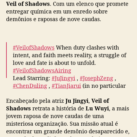
e
Veil of Shadows
. Com um elenco que promete
s
entregar química em um enredo sobre
t
demônios e raposas de nove caudas.
r
e
i
a
#VeilofShadows
When duty clashes with
n
intent, and faith meets reality, a struggle of
a
love and fate is about to unfold.
Y
#VeilofShadowsAiring
O
U
Lead Starring:
#JuJingyi
,
#JosephZeng
,
K
#ChenDuling
,
#TianJiarui
(in no particular
U
order)
#月鳞绮纪
#鞠婧祎
#曾舜晞
#陈都灵
#田
c
Encabeçado pela atriz
Ju Jingyi
,
Veil of
嘉瑞
…
pic.twitter.com/ICpkc0JY6Q
o
Shadows
retrata a história de
Lu Wuyi
, a mais
m
— 优酷Youku (@YoukuOfficial)
April 1, 2026
jovem raposa de nove caudas de uma
e
misteriosa organização. Sua missão atual é
l
e
encontrar um grande demônio desaparecido e,
n