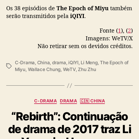
r
Os 38 episódios de
The Epoch of Miyu
também
c
i
serão transmitidos pela
iQIYI
.
o
e
Fonte (
1
), (
2
)
t
Imagens: WeTV/X
r
Não retirar sem os devidos créditos.
a
i
ç
C-Drama
,
China
,
drama
,
iQIYI
,
Li Meng
,
The Epoch of
T
ã
Miyu
,
Wallace Chung
,
WeTV
,
Zhu Zhu
a
o
g
s
C
C-DRAMA
DRAMA
🇨🇳 CHINA
a
“Rebirth”: Continuação
t
e
de drama de 2017 traz Li
g
o