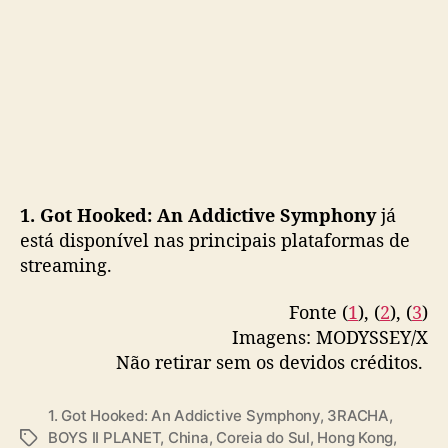
d
s
)
1. Got Hooked: An Addictive Symphony
já
está disponível nas principais plataformas de
streaming.
Fonte (
1
), (
2
), (
3
)
Imagens: MODYSSEY/X
Não retirar sem os devidos créditos.
1. Got Hooked: An Addictive Symphony
,
3RACHA
,
BOYS II PLANET
,
China
,
Coreia do Sul
,
Hong Kong
,
T