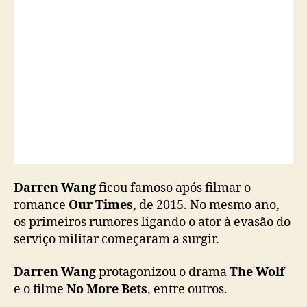
a
s
ã
o
d
o
s
e
r
v
i
ç
Darren Wang
ficou famoso após filmar o
o
romance
Our Times
, de 2015. No mesmo ano,
m
i
os primeiros rumores ligando o ator à evasão do
l
serviço militar começaram a surgir.
i
t
Darren Wang
protagonizou o drama
The Wolf
a
e o filme
No More Bets
, entre outros.
r