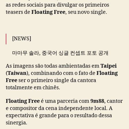
e
as redes sociais para divulgar os primeiros
p
teasers de
Floating Free
, seu novo single.
r
e
p
a
[NEWS]
r
a
마마무 솔라, 중국어 싱글 컨셉트 포토 공개
p
'유니크한 매력'
a
As imagens são todas ambientadas em
Taipei
r
(
Taiwan
), combinando com o fato de
Floating
a
📰
https://t.co/RSWp7oL05I
#MAMAMOO
#솔
l
Free
ser o primeiro single da cantora
라
#Solar
#Floating_Free
#頌樂
#颂乐
a
totalmente em chinês.
n
— 마마무(MAMAMOO) (@RBW_MAMAMOO)
ç
Floating Free
é uma parceria com
9m88
, cantor
June 3, 2025
a
e compositor da cena independente local. A
m
expectativa é grande para o resultado dessa
e
sinergia.
n