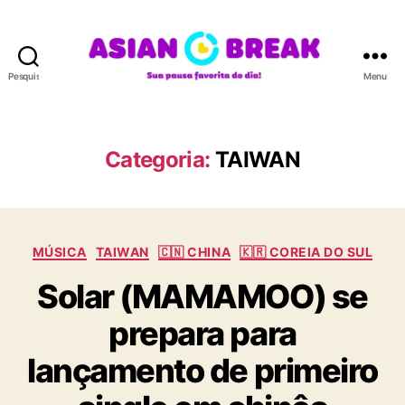
Pesquisar
Menu
A
S
I
A
Categoria:
TAIWAN
N
B
R
E
C
A
MÚSICA
TAIWAN
🇨🇳 CHINA
🇰🇷 COREIA DO SUL
a
K
Solar (MAMAMOO) se
t
e
prepara para
g
o
lançamento de primeiro
r
i