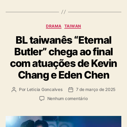
a
h
g
i
s
n
ê
C
DRAMA
TAIWAN
s
a
BL taiwanês “Eternal
t
e
Butler” chega ao final
g
o
com atuações de Kevin
r
i
Chang e Eden Chen
a
s
Por
Leticia Goncalves
7 de março de 2025
A
D
u
a
e
Nenhum comentário
t
t
m
o
a
B
r
d
L
d
e
t