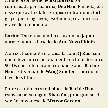
A notícia da morte de
Barbie Hsu
foi
o
confirmada por sua irmã,
Dee Hsu
. Em nota, ela
J
disse que a atriz faleceu após contrair uma forte
a
gripe que se agravou, evoluindo para um caso
p
ã
grave de pneumonia.
o
a
Barbie Hsu
e sua família estavam no
Japão
o
aproveitando o feriado do
Ano Novo Chinês
.
s
4
A atriz atualmente era casada com
DJ Koo
, com
8
quem teve um relacionamento no final dos anos
a
90. Os dois retomaram o romance após
Barbie
n
Hsu
se divorciar de
Wang Xiaofei
– com quem
o
s
teve dois filhos.
Entre os inúmeros trabalhos de
Barbie Hsu
estava a personagem
Shan Cai
, protagonista da
versão taiwanesa de
Meteor Garden
.