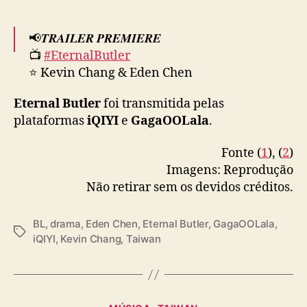
ç
õ
📢𝑻𝑹𝑨𝑰𝑳𝑬𝑹 𝑷𝑹𝑬𝑴𝑰𝑬𝑹𝑬
e
📺
#EternalButler
s
d
⭐ Kevin Chang & Eden Chen
e
K
Eternal Butler
foi transmitida pelas
Trailer 2 is here!
e
plataformas
iQIYI
e
GagaOOLala
.
v
🗓️International premiere: December 20, 2024
i
Fonte (
1
), (
2
)
⏰EP1 8:30PM EP1; EP2 9:00PM;
n
Imagens: Reprodução
EP3 onwards 8:30PM GMT+8
C
Não retirar sem os devidos créditos.
h
a
🌎Available in Americas, Europe, Middle
n
BL
,
drama
,
Eden Chen
,
Eternal Butler
,
GagaOOLala
,
East, 🇦🇺🇳🇿🇮🇳, SEA
#全面管控
T
g
iQIYI
,
Kevin Chang
,
Taiwan
pic.twitter.com/4rARDVeN7W
a
e
g
E
— GagaOOLala (@gagaoolala)
December 19,
s
d
2024
e
C