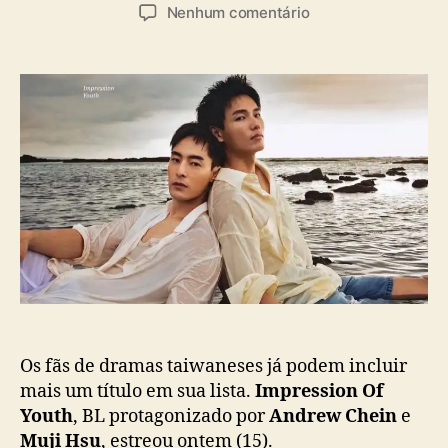
u
a
e
Nenhum comentário
t
t
m
o
a
“
r
d
I
d
e
m
o
p
p
p
u
r
o
b
e
s
l
s
t
i
s
c
i
a
o
ç
n
ã
O
o
f
Y
o
Os fãs de dramas taiwaneses já podem incluir
u
mais um título em sua lista.
Impression Of
t
Youth
, BL protagonizado por
Andrew Chein
e
h
Muji Hsu
, estreou ontem (15).