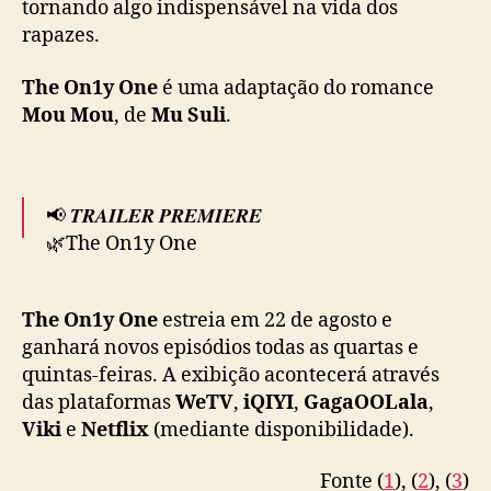
tornando algo indispensável na vida dos
r
— iQIYI (@iQIYI)
August 19, 2024
rapazes.
a
n
a
The On1y One
é uma adaptação do romance
i
Mou Mou
, de
Mu Suli
.
Q
I
Y
I
📢 𝑻𝑹𝑨𝑰𝑳𝑬𝑹 𝑷𝑹𝑬𝑴𝑰𝑬𝑹𝑬
,
🌿The On1y One
W
e
How do you know if you like… 𝙝𝙞𝙢?
T
The On1y One
estreia em 22 de agosto e
V
ganhará novos episódios todas as quartas e
e
🗓️International premiere: August 22, 2024
quintas-feiras. A exibição acontecerá através
G
a
das plataformas
WeTV
,
iQIYI
,
GagaOOLala
,
🌎Worldwide (except 🇯🇵🇰🇷)
#某某
g
Viki
e
Netflix
(mediante disponibilidade).
pic.twitter.com/QyMikLQIqe
a
O
Fonte (
1
), (
2
), (
3
)
— GagaOOLala (@gagaoolala)
August 8, 2024