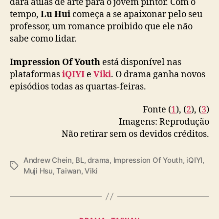
dará aulas de arte para o jovem pintor. Com o
威登
#WenWeideng
a
tempo,
Lu Hui
começa a se apaixonar pelo seu
pic.twitter.com/tYw0AENShF
s
professor, um romance proibido que ele não
p
— iQIYI (@iQIYI)
December 31, 2024
sabe como lidar.
l
a
Impression Of Youth
está disponível nas
t
a
plataformas
iQIYI
e
Viki
. O drama ganha novos
f
episódios todas as quartas-feiras.
o
r
Fonte (
1
), (
2
), (
3
)
m
Imagens: Reprodução
a
Não retirar sem os devidos créditos.
s
i
Q
Andrew Chein
,
BL
,
drama
,
Impression Of Youth
,
iQIYI
,
T
I
Muji Hsu
,
Taiwan
,
Viki
a
Y
g
I
s
e
V
C