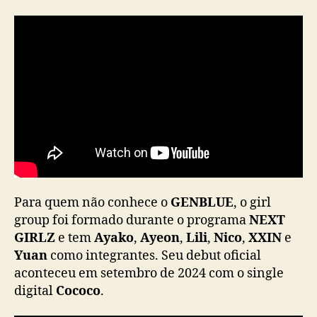
a
— GENBLUE (@GENBLUE_ten)
February 14,
p
2025
a
r
a
l
a
n
ç
a
r
1
o
Para quem não conhece o
GENBLUE
, o girl
E
group foi formado durante o programa
NEXT
P
GIRLZ
e tem
Ayako
,
Ayeon
,
Lili
,
Nico
,
XXIN
e
Yuan
como integrantes. Seu debut oficial
aconteceu em setembro de 2024 com o single
digital
Cococo
.