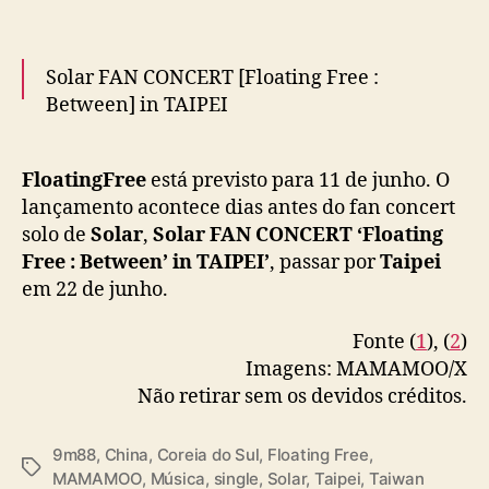
t
o
d
Solar FAN CONCERT [Floating Free :
e
p
Between] in TAIPEI
r
i
6/22來現場聽頌樂的新專輯喔！
m
FloatingFree
está previsto para 11 de junho. O
我們不見不散～！
e
lançamento acontece dias antes do fan concert
打勾勾呦🤙🤙
i
solo de
Solar
,
Solar FAN CONCERT ‘Floating
r
Free : Between’ in TAIPEI’
, passar por
Taipei
詳情請見SHOW Office官網：
o
em 22 de junho.
s
https://t.co/3bHL0RZ4kZ
#마마무
#MAMAMOO
i
#Solar
#솔라
#頌樂
#金容仙
Fonte (
1
), (
2
)
n
pic.twitter.com/E4jBPhzLBv
g
Imagens: MAMAMOO/X
l
Não retirar sem os devidos créditos.
— SHOW Office Entertainment.co.ltd
e
(@showoffice2023)
June 2, 2025
e
9m88
,
China
,
Coreia do Sul
,
Floating Free
,
m
T
MAMAMOO
,
Música
,
single
,
Solar
,
Taipei
,
Taiwan
c