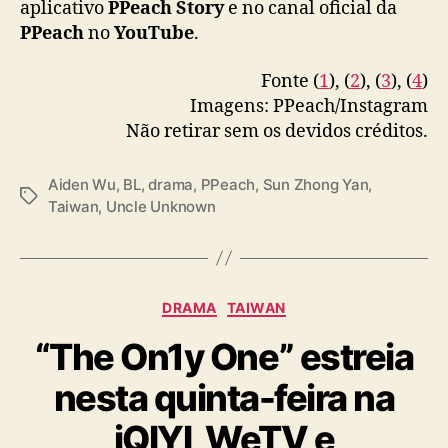
aplicativo
PPeach Story
e no canal oficial da
PPeach
no
YouTube
.
Fonte (
1
), (
2
), (
3
), (
4
)
Imagens: PPeach/Instagram
Não retirar sem os devidos créditos.
Aiden Wu
,
BL
,
drama
,
PPeach
,
Sun Zhong Yan
,
T
Taiwan
,
Uncle Unknown
a
g
s
C
DRAMA
TAIWAN
a
“The On1y One” estreia
t
e
nesta quinta-feira na
g
o
iQIYI, WeTV e
r