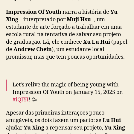
”
:
Impression Of Youth
narra a história de
Yu
B
Xing
– interpretado por
Muji Hsu
-, um
L
estudante de arte forçado a trabalhar em uma
j
escola rural na tentativa de salvar seu projeto
á
e
de graduação. Lá, ele conhece
Xu Lu
Hui
(papel
s
de
Andrew Chein
), um estudante local
t
promissor, mas que tem poucas oportunidades.
á
d
i
s
Let's relive the magic of being young with
p
Impression Of Youth on January 15, 2025 on
o
#iQIYI
! 🥳
n
í
Apesar das primeiras interações pouco
v
(Territories Applied)
#印象青春
e
amigáveis, os dois fazem um pacto: se
Lu Hui
#ImpressionOfYouth
#徐谋俊
#XuMoujun
#简
l
ajudar
Yu Xing
a repensar seu projeto,
Yu Xing
桢庭
#JianZhenting
#朱宇谋
#ZhuYumou
#文
n