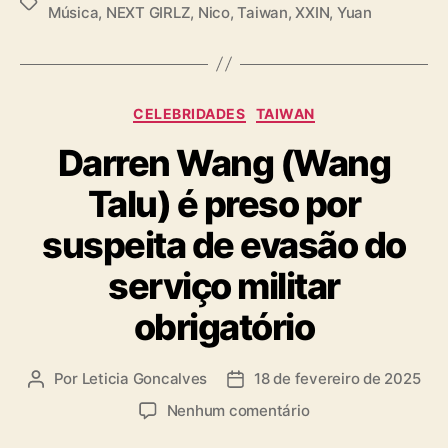
T
Música
,
NEXT GIRLZ
,
Nico
,
Taiwan
,
XXIN
,
Yuan
a
g
s
C
CELEBRIDADES
TAIWAN
a
Darren Wang (Wang
t
e
Talu) é preso por
g
o
suspeita de evasão do
r
i
serviço militar
a
s
obrigatório
Por
Leticia Goncalves
18 de fevereiro de 2025
A
D
u
a
e
Nenhum comentário
t
t
m
o
a