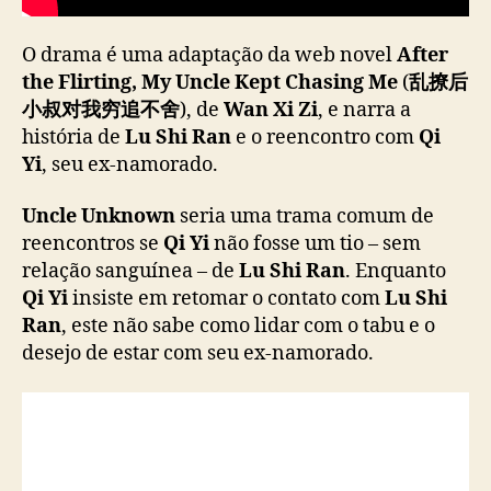
L
“
U
O drama é uma adaptação da web novel
After
n
the Flirting, My Uncle Kept Chasing Me
(
乱撩后
c
小叔对我穷追不舍
), de
Wan Xi Zi
, e narra a
l
história de
Lu Shi Ran
e o reencontro com
Qi
e
Yi
, seu ex-namorado.
U
n
Uncle Unknown
seria uma trama comum de
k
reencontros se
Qi Yi
não fosse um tio – sem
n
o
relação sanguínea – de
Lu Shi Ran
. Enquanto
w
Qi Yi
insiste em retomar o contato com
Lu Shi
n
Ran
, este não sabe como lidar com o tabu e o
”
desejo de estar com seu ex-namorado.