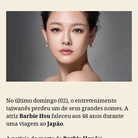
o
a
A
r
d
t
d
e
r
o
p
i
p
u
z
o
b
B
s
l
a
t
i
r
c
b
a
i
ç
e
ã
H
o
s
u
m
No último domingo (02), o entretenimento
o
taiwanês perdeu um de seus grandes nomes. A
r
atriz
Barbie Hsu
faleceu aos 48 anos durante
r
uma viagem ao
Japão
.
e
n