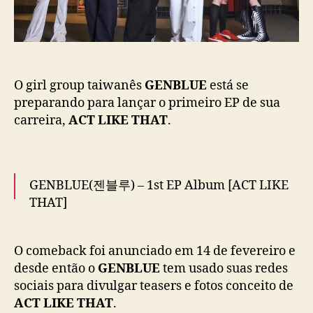
a
H
ç
A
ã
T
o
”
:
G
O girl group taiwanês
GENBLUE
está se
E
preparando para lançar o primeiro EP de sua
N
carreira,
ACT LIKE THAT
.
B
L
U
E
GENBLUE(젠블루) – 1st EP Album [ACT LIKE
s
THAT]
e
p
COMING SOON
r
O comeback foi anunciado em 14 de fevereiro e
e
2025.03.06 6PM(KST)
#GENBLUE
#젠블루
desde então o
GENBLUE
tem usado suas redes
p
#ACTLIKETHAT
#GENBLUE_ACTLIKETHAT
a
sociais para divulgar teasers e fotos conceito de
pic.twitter.com/H9yhGzz59s
r
ACT LIKE THAT
.