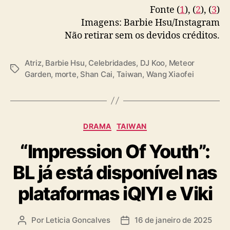
Fonte (
1
), (
2
), (
3
)
Imagens: Barbie Hsu/Instagram
Não retirar sem os devidos créditos.
Atriz
,
Barbie Hsu
,
Celebridades
,
DJ Koo
,
Meteor
T
Garden
,
morte
,
Shan Cai
,
Taiwan
,
Wang Xiaofei
a
g
s
C
DRAMA
TAIWAN
a
“Impression Of Youth”:
t
e
BL já está disponível nas
g
o
plataformas iQIYI e Viki
r
i
a
Por
Leticia Goncalves
16 de janeiro de 2025
A
D
s