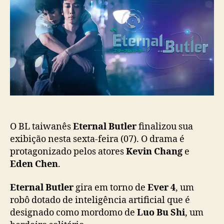
o
p
a
p
u
i
o
b
w
s
l
a
t
i
n
c
ê
a
s
ç
“
ã
E
o
t
e
r
O BL taiwanês
Eternal Butler
finalizou sua
n
exibição nesta sexta-feira (07). O drama é
a
protagonizado pelos atores
Kevin Chang
e
l
Eden Chen
.
B
u
Eternal Butler
gira em torno de
Ever 4
, um
t
robô dotado de inteligência artificial que é
l
designado como mordomo de
Luo Bu Shi
, um
e