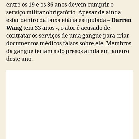
entre os 19 e os 36 anos devem cumprir o
p
serviço militar obrigatório. Apesar de ainda
r
estar dentro da faixa etária estipulada –
e
Darren
s
Wang
tem 33 anos -, o ator é acusado de
o
contratar os serviços de uma gangue para criar
p
documentos médicos falsos sobre ele. Membros
o
da gangue teriam sido presos ainda em janeiro
r
deste ano.
s
u
s
p
e
i
t
a
d
e
e
v