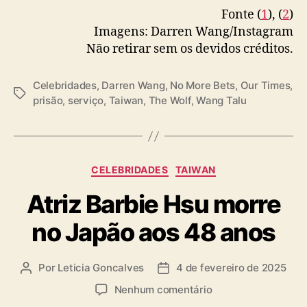
o
Fonte (
1
), (
2
)
b
Imagens: Darren Wang/Instagram
r
Não retirar sem os devidos créditos.
i
g
a
Celebridades
,
Darren Wang
,
No More Bets
,
Our Times
,
t
T
prisão
,
serviço
,
Taiwan
,
The Wolf
,
Wang Talu
ó
a
r
g
i
s
o
C
CELEBRIDADES
TAIWAN
a
Atriz Barbie Hsu morre
t
e
no Japão aos 48 anos
g
o
r
Por
Leticia Goncalves
4 de fevereiro de 2025
A
D
i
u
a
a
e
Nenhum comentário
t
t
s
m