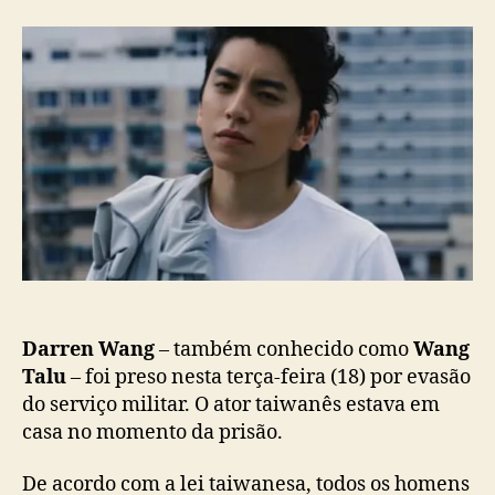
D
r
d
a
d
e
r
o
p
r
p
u
e
o
b
n
s
l
W
t
i
a
c
n
a
g
ç
(
ã
W
o
a
n
g
Darren Wang
– também conhecido como
Wang
T
Talu
– foi preso nesta terça-feira (18) por evasão
a
do serviço militar. O ator taiwanês estava em
l
casa no momento da prisão.
u
)
De acordo com a lei taiwanesa, todos os homens
é