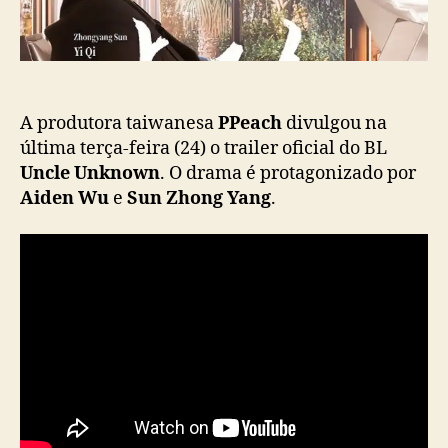
a
m
ç
e
ã
t
o
e
q
u
A produtora taiwanesa
PPeach
divulgou na
e
última terça-feira (24) o trailer oficial do BL
b
Uncle Unknown
. O drama é protagonizado por
r
Aiden Wu
e
Sun Zhong Yang
.
a
r
t
a
b
u
s
c
o
m
B