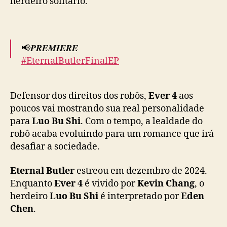
herdeiro solitário.
r
”
c
h
e
📢𝑷𝑹𝑬𝑴𝑰𝑬𝑹𝑬
g
#EternalButlerFinalEP
a
a
Ever4 and Bushi Lo are really
o
Defensor dos direitos dos robôs,
Ever 4
aos
#relationshipgoals
with everything they just
f
poucos vai mostrando sua real personalidade
overcome!
i
para
Luo Bu Shi
. Com o tempo, a lealdade do
n
robô acaba evoluindo para um romance que irá
a
Final EP out now!▶️
https://t.co/71BSdYU1V2
l
desafiar a sociedade.
c
🌎Available in Americas, Europe, Middle
o
Eternal Butler
estreou em dezembro de 2024.
East, 🇦🇺🇳🇿🇮🇳, Southeast Asia
#全面管控
m
Enquanto
Ever 4
é vivido por
Kevin Chang
, o
pic.twitter.com/cKWPhJ3f6C
a
herdeiro
Luo Bu Shi
é interpretado por
Eden
t
Chen
.
— GagaOOLala (@gagaoolala)
March 7, 2025
u
a