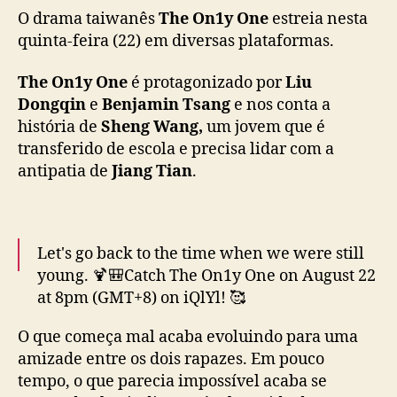
t
O drama taiwanês
The On1y One
estreia nesta
r
quinta-feira (22) em diversas plataformas.
e
i
The On1y One
é protagonizado por
Liu
a
Dongqin
e
Benjamin Tsang
e nos conta a
n
história de
Sheng Wang,
um jovem que é
e
transferido de escola e precisa lidar com a
s
antipatia de
Jiang Tian
.
t
a
q
u
i
Let's go back to the time when we were still
n
young. 🍹🎒Catch The On1y One on August 22
t
at 8pm (GMT+8) on iQlYl! 🥰
a
(Territories Applied)
#iQIYI
#某某
-
O que começa mal acaba evoluindo para uma
#TheOn1yOne
#刘冬沁
#LiuDongqin
#曾向镇
f
amizade entre os dois rapazes. Em pouco
#ZengXiangzhen
#BenjaminTsang
e
tempo, o que parecia impossível acaba se
pic.twitter.com/tRdxO996Mm
i